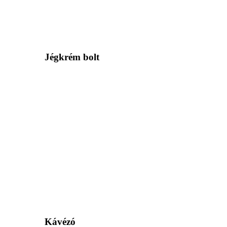
Jégkrém bolt
Kávézó