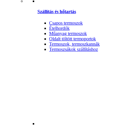
Szállítás és hőtartás
Csapos termoszok
Ételhordók
Műanyag termoszok
Oldalt töltött termoportok
Termoszok, termoszkannák
Termoszsákok szállításhoz