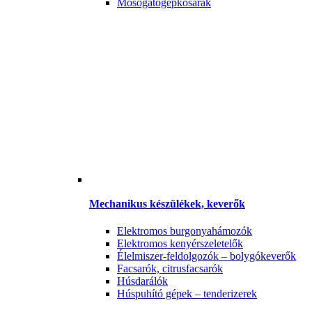
Mosogatógépkosarak
Mechanikus készülékek, keverők
Elektromos burgonyahámozók
Elektromos kenyérszeletelők
Élelmiszer-feldolgozók – bolygókeverők
Facsarók, citrusfacsarók
Húsdarálók
Húspuhító gépek – tenderizerek