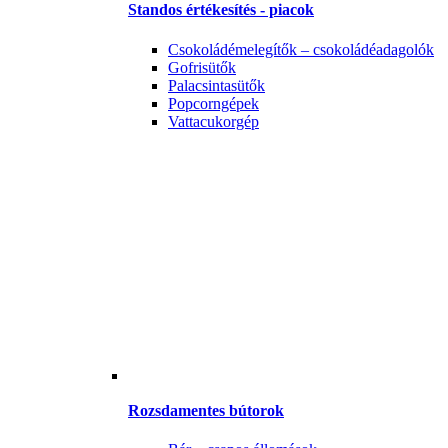
Standos értékesítés - piacok
Csokoládémelegítők – csokoládéadagolók
Gofrisütők
Palacsintasütők
Popcorngépek
Vattacukorgép
Rozsdamentes bútorok