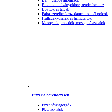
Bár – csapos állomások
Blokkok utalványokhoz, rendelésekhez
Bővítők és tálcák
Falra szerelhető rozsdamentes acél polcok
Hulladékkosarak és hamutartók
Mosogatók, mosdók, mosogató asztalok
Pizzéria berendezések
Pizza tésztagörgők
Pizzaasztalok