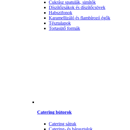
Cukrász spatulák, simítók
Díszítőzsákok és díszítőcsövek
Habszifonok
Karamellizáló és flambírozó égők
Tésztalapok
Tortasütő formák
Catering bútorok
Catering sátrak
Catering- és bárasztalok