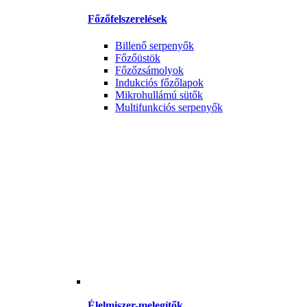
Főzőfelszerelések
Billenő serpenyők
Főzőüstök
Főzőzsámolyok
Indukciós főzőlapok
Mikrohullámú sütők
Multifunkciós serpenyők
Élelmiszer-melegítők