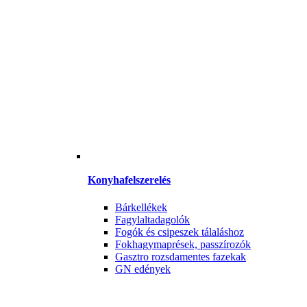
Konyhafelszerelés
Bárkellékek
Fagylaltadagolók
Fogók és csipeszek tálaláshoz
Fokhagymaprések, passzírozók
Gasztro rozsdamentes fazekak
GN edények