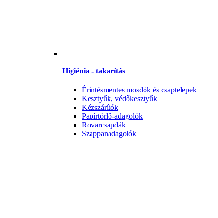
Higiénia - takarítás
Érintésmentes mosdók és csaptelepek
Kesztyűk, védőkesztyűk
Kézszárítók
Papírtörlő-adagolók
Rovarcsapdák
Szappanadagolók