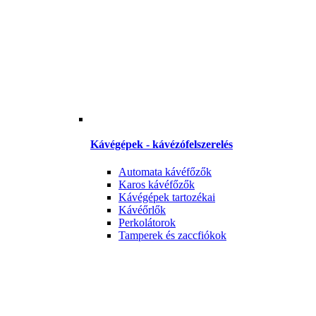
Kávégépek - kávézófelszerelés
Automata kávéfőzők
Karos kávéfőzők
Kávégépek tartozékai
Kávéőrlők
Perkolátorok
Tamperek és zaccfiókok