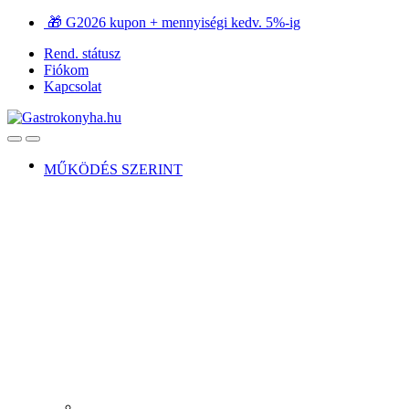
Ugrás
Ugrás
🎁 G2026 kupon + mennyiségi kedv. 5%-ig
a
a
Rend. státusz
navigációhoz
tartalomra
Fiókom
Kapcsolat
Open
Close
MŰKÖDÉS SZERINT