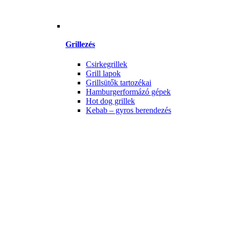
Grillezés
Csirkegrillek
Grill lapok
Grillsütők tartozékai
Hamburgerformázó gépek
Hot dog grillek
Kebab – gyros berendezés