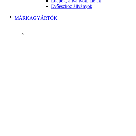
Étlapok, állványok, táblák
Evőeszköz-állványok
MÁRKAGYÁRTÓK