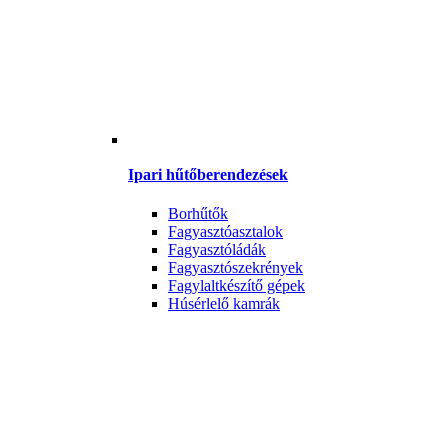
Ipari hűtőberendezések
Borhűtők
Fagyasztóasztalok
Fagyasztóládák
Fagyasztószekrények
Fagylaltkészítő gépek
Húsérlelő kamrák