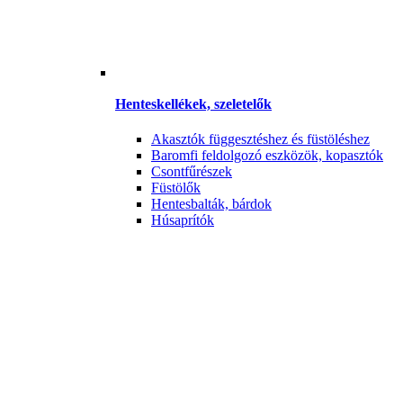
Henteskellékek, szeletelők
Akasztók függesztéshez és füstöléshez
Baromfi feldolgozó eszközök, kopasztók
Csontfűrészek
Füstölők
Hentesbalták, bárdok
Húsaprítók