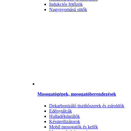
Indukciós fritőzök
Nagynyomású sütők
Mosogatógépek, mosogatóberendezések
Dekarbonizáló tisztítószerek és zsíroldók
Edénytálcák
Hulladékdarálók
Késsterilizátorok
Mobil mosogatók és kefék