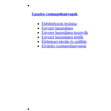
Gasztro csomagolóanyagok
Ebéddobozok lezárása
Egyszer használatos
Egyszer használatos kesztyűk
Egyszer használatos törlők
Élelmiszer-tárolás és szállítás
Elviteles csomagolóanyagok