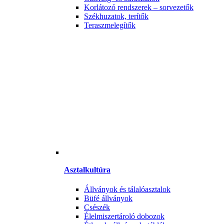
Korlátozó rendszerek – sorvezetők
Székhuzatok, terítők
Teraszmelegítők
Asztalkultúra
Állványok és tálalóasztalok
Büfé állványok
Csészék
Élelmiszertároló dobozok