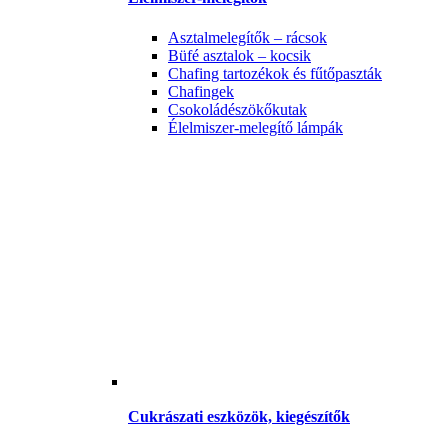
Asztalmelegítők – rácsok
Büfé asztalok – kocsik
Chafing tartozékok és fűtőpaszták
Chafingek
Csokoládészökőkutak
Élelmiszer-melegítő lámpák
Cukrászati eszközök, kiegészítők