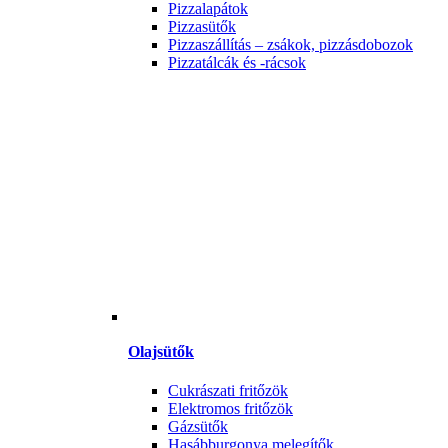
Pizzalapátok
Pizzasütők
Pizzaszállítás – zsákok, pizzásdobozok
Pizzatálcák és -rácsok
Olajsütők
Cukrászati fritőzök
Elektromos fritőzök
Gázsütők
Hasábburgonya melegítők