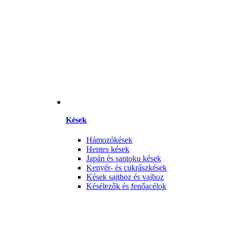
Kések
Hámozókések
Hentes kések
Japán és santoku kések
Kenyér- és cukrászkések
Kések sajthoz és vajhoz
Késélezők és fenőacélok