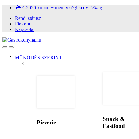
Ugrás
Ugrás
🎁 G2026 kupon + mennyiségi kedv. 5%-ig
a
a
Rend. státusz
navigációhoz
tartalomra
Fiókom
Kapcsolat
Open
Close
MŰKÖDÉS SZERINT
Snack &
Pizzerie
Fastfood