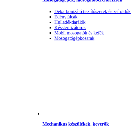
Dekarbonizáló tisztítószerek és zsíroldók
Edénytálcák
Hulladékdarálók
Késsterilizátorok
Mobil mosogatók és kefék
Mosogatógépkosarak
Mechanikus készülékek, keverők