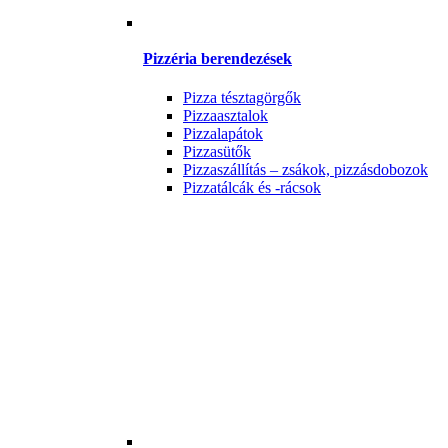
Pizzéria berendezések
Pizza tésztagörgők
Pizzaasztalok
Pizzalapátok
Pizzasütők
Pizzaszállítás – zsákok, pizzásdobozok
Pizzatálcák és -rácsok