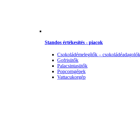
Standos értékesítés - piacok
Csokoládémelegítők – csokoládéadagoló
Gofrisütők
Palacsintasütők
Popcorngépek
Vattacukorgép