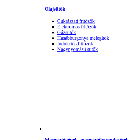
Olajsütők
Cukrászati fritőzök
Elektromos fritőzök
Gázsütők
Hasábburgonya melegítők
Indukciós fritőzök
Nagynyomású sütők
Mosogatógépek, mosogatóberendezések