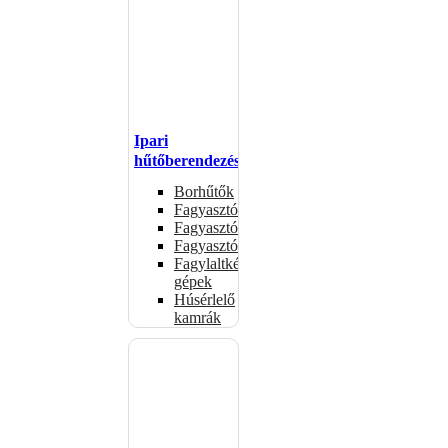
Ipari
hűtőberendezések
Borhűtők
Fagyasztóasztalok
Fagyasztóládák
Fagyasztószekrények
Fagylaltkészítő
gépek
Húsérlelő
kamrák