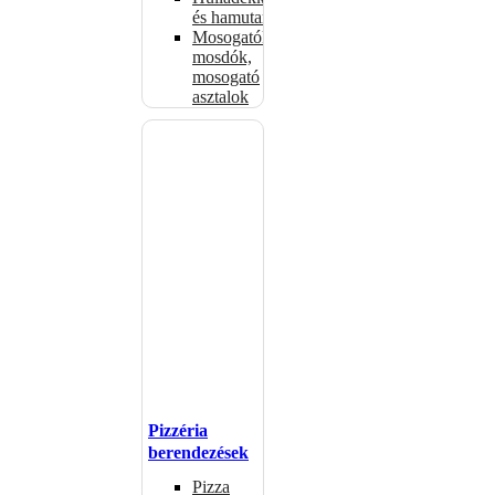
és hamutartók
Mosogatók,
mosdók,
mosogató
asztalok
Pizzéria
berendezések
Pizza