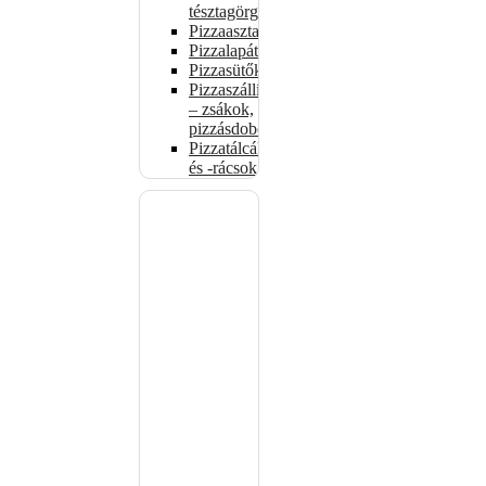
tésztagörgők
Pizzaasztalok
Pizzalapátok
Pizzasütők
Pizzaszállítás
– zsákok,
pizzásdobozok
Pizzatálcák
és -rácsok