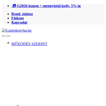
Ugrás
Ugrás
🎁 G2026 kupon + mennyiségi kedv. 5%-ig
a
a
Rend. státusz
navigációhoz
tartalomra
Fiókom
Kapcsolat
Open
Close
MŰKÖDÉS SZERINT