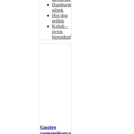
Hamburgerformázó
gépek
Hot dog
grillek
Kebab –
gyros
berendezés
Gasztro
csomagolóanyagok