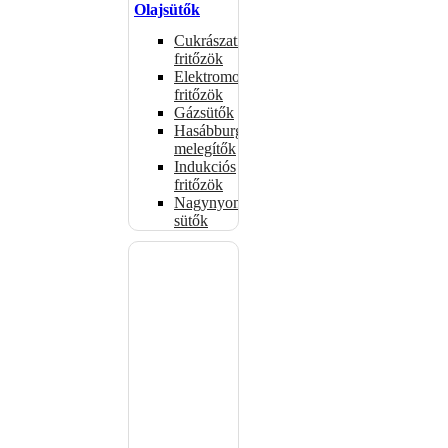
Olajsütők
Cukrászati
fritőzök
Elektromos
fritőzök
Gázsütők
Hasábburgonya
melegítők
Indukciós
fritőzök
Nagynyomású
sütők