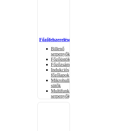
Főzőfelszerelések
Billenő
serpenyők
Főzőüstök
Főzőzsámolyok
Indukciós
főzőlapok
Mikrohullámú
sütők
Multifunkciós
serpenyők