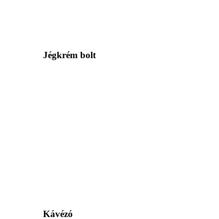
Jégkrém bolt
Kávézó