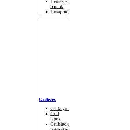
Hentesbalták,
bárdok
Húsaprítók
Grillezés
Csirkegrillek
Grill
lapok
Grillsütők
tartozékai