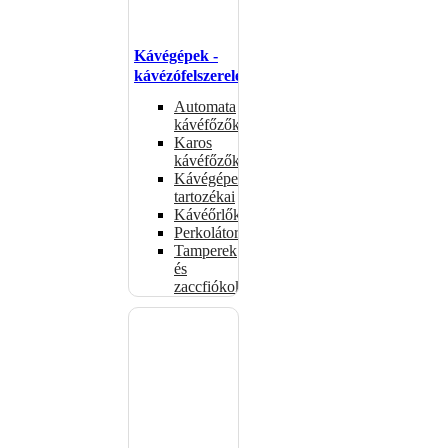
Kávégépek -
kávézófelszerelés
Automata
kávéfőzők
Karos
kávéfőzők
Kávégépek
tartozékai
Kávéőrlők
Perkolátorok
Tamperek
és
zaccfiókok