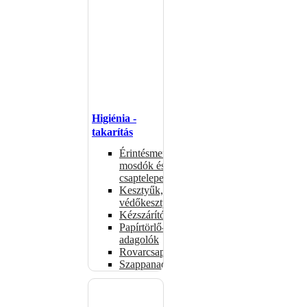
Higiénia -
takarítás
Érintésmentes
mosdók és
csaptelepek
Kesztyűk,
védőkesztyűk
Kézszárítók
Papírtörlő-
adagolók
Rovarcsapdák
Szappanadagolók