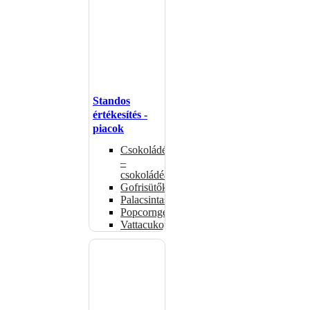
Standos
értékesítés -
piacok
Csokoládémelegítők
–
csokoládéadagolók
Gofrisütők
Palacsintasütők
Popcorngépek
Vattacukorgép