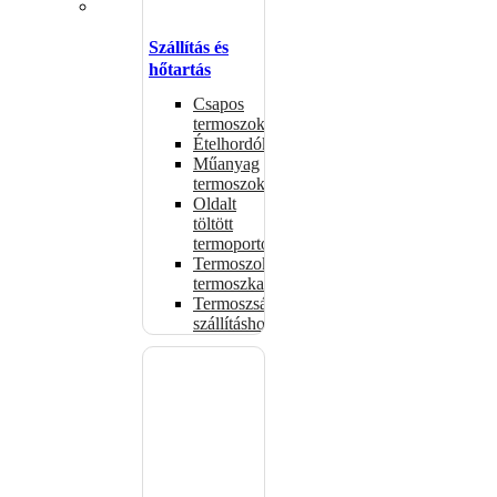
Szállítás és
hőtartás
Csapos
termoszok
Ételhordók
Műanyag
termoszok
Oldalt
töltött
termoportok
Termoszok,
termoszkannák
Termoszsákok
szállításhoz