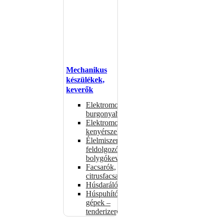
Mechanikus
készülékek,
keverők
Elektromos
burgonyahámozók
Elektromos
kenyérszeletelők
Élelmiszer-
feldolgozók –
bolygókeverők
Facsarók,
citrusfacsarók
Húsdarálók
Húspuhító
gépek –
tenderizerek