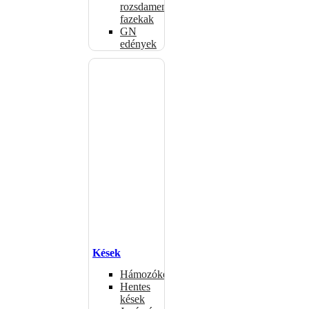
rozsdamentes
fazekak
GN
edények
Kések
Hámozókések
Hentes
kések