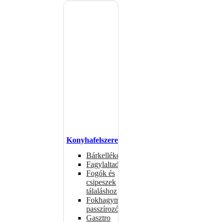
Konyhafelszerelés
Bárkellékek
Fagylaltadagolók
Fogók és
csipeszek
tálaláshoz
Fokhagymaprések,
passzírozók
Gasztro