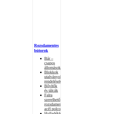
Rozsdamentes
bútorok
Bár –
csapos
állomások
Blokkok
utalványokhoz,
rendelésekhez
Bővítők
és tálcák
Falra
szerelhető
rozsdamentes
acél polcok
Hulladékkosarak