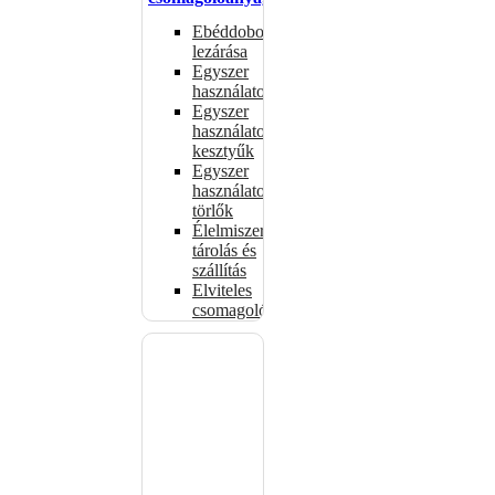
Ebéddobozok
lezárása
Egyszer
használatos
Egyszer
használatos
kesztyűk
Egyszer
használatos
törlők
Élelmiszer-
tárolás és
szállítás
Elviteles
csomagolóanyagok