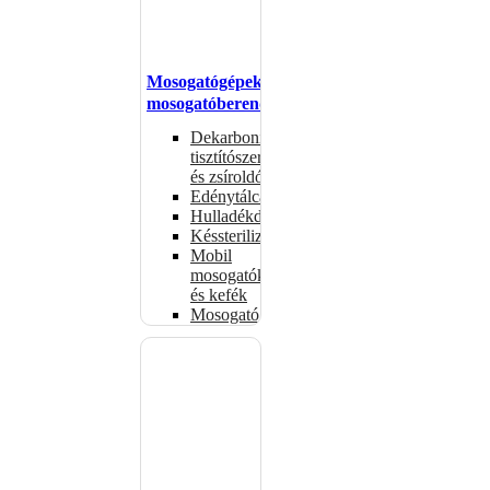
Mosogatógépek,
mosogatóberendezések
Dekarbonizáló
tisztítószerek
és zsíroldók
Edénytálcák
Hulladékdarálók
Késsterilizátorok
Mobil
mosogatók
és kefék
Mosogatógépkosarak