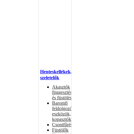
Henteskellékek,
szeletelők
Akasztók
függesztéshez
és füstöléshez
Baromfi
feldolgozó
eszközök,
kopasztók
Csontfűrészek
Füstölők