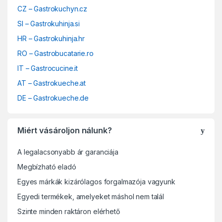
CZ – Gastrokuchyn.cz
SI – Gastrokuhinja.si
HR – Gastrokuhinja.hr
RO – Gastrobucatarie.ro
IT – Gastrocucine.it
AT – Gastrokueche.at
DE – Gastrokueche.de
Miért vásároljon nálunk?
A legalacsonyabb ár garanciája
Megbízható eladó
Egyes márkák kizárólagos forgalmazója vagyunk
Egyedi termékek, amelyeket máshol nem talál
Szinte minden raktáron elérhető