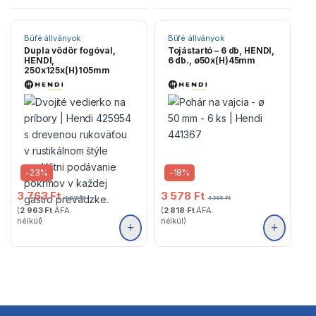
Büfé állványok
Büfé állványok
Dupla vödör fogóval,
Tojástartó – 6 db, HENDI,
HENDI,
6 db., ø50x(H)45mm
250x125x(H)105mm
-
23%
-
18%
3 763
Ft
3 578
Ft
4 910
Ft
4 385
Ft
(
2 963
Ft
ÁFA
(
2 818
Ft
ÁFA
nélkül)
nélkül)