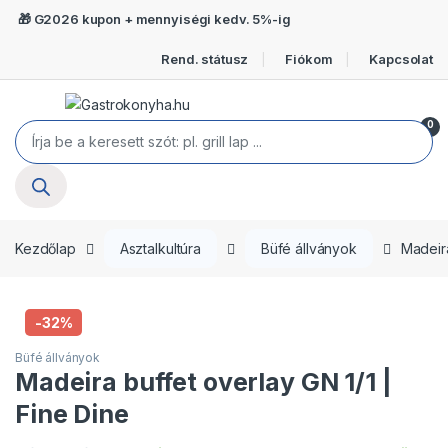
Ugrás a navigációhoz
Ugrás a tartalomra
🎁 G2026 kupon + mennyiségi kedv. 5%-ig
Rend. státusz
Fiókom
Kapcsolat
Open
0
Termékek keresése
Kezdőlap
Asztalkultúra
Büfé állványok
Madeira
-
32%
Büfé állványok
Madeira buffet overlay GN 1/1 |
Fine Dine