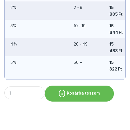
2%
2 - 9
15
805
Ft
3%
10 - 19
15
644
Ft
4%
20 - 49
15
483
Ft
5%
50 +
15
322
Ft
Madeira buffet overlay GN 1/1 | Fine Dine mennyiség
Kosárba teszem