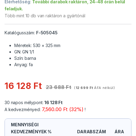
Elérhetőség:
További darabok raktáron, 24-48 órán belül
feladjuk.
Több mint 10 db van raktáron a gyártónál
Katalógusszám:
F-505045
Méretek: 530 × 325 mm
GN: GN 1/1
Szín: barna
Anyag: fa
16 128
Ft
23 688
Ft
(
12 699
Ft
ÁFA nélkül)
30 napos mélypont:
16 128
Ft
7,560.00 Ft (32%)
A kedvezményed:
!
MENNYISÉGI
KEDVEZMÉNYEK %
DARABSZÁM
ÁRA