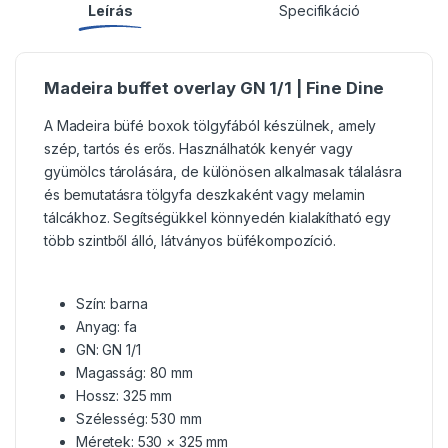
Leírás
Specifikáció
Madeira buffet overlay GN 1/1 | Fine Dine
A Madeira büfé boxok tölgyfából készülnek, amely
szép, tartós és erős. Használhatók kenyér vagy
gyümölcs tárolására, de különösen alkalmasak tálalásra
és bemutatásra tölgyfa deszkaként vagy melamin
tálcákhoz. Segítségükkel könnyedén kialakítható egy
több szintből álló, látványos büfékompozíció.
Szín: barna
Anyag: fa
GN: GN 1/1
Magasság: 80 mm
Hossz: 325 mm
Szélesség: 530 mm
Méretek: 530 × 325 mm