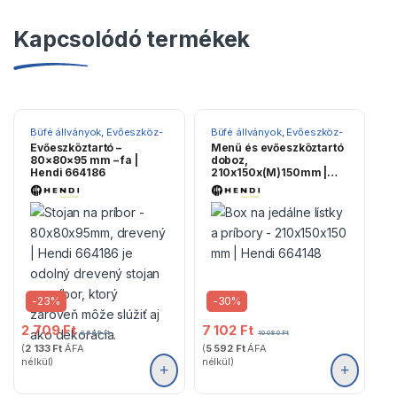
Kapcsolódó termékek
Büfé állványok
,
Evőeszköz-
Büfé állványok
,
Evőeszköz-
állványok
állványok
Evőeszköztartó –
Menü és evőeszköztartó
80×80×95 mm – fa |
doboz,
Hendi 664186
210x150x(M)150mm |
Hendi 664148
-
23%
-
30%
2 709
Ft
7 102
Ft
3 528
Ft
10 080
Ft
(
2 133
Ft
ÁFA
(
5 592
Ft
ÁFA
nélkül)
nélkül)