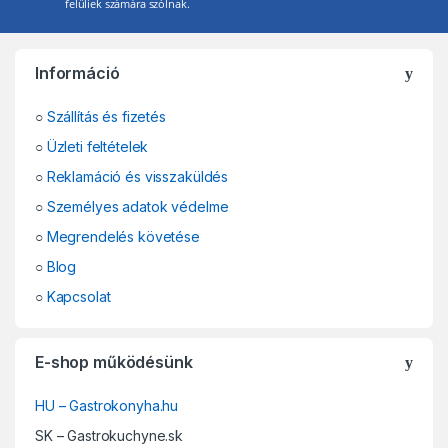
felüliek számára szólnak.
Információ
○
Szállítás és fizetés
○
Üzleti feltételek
○
Reklamáció és visszaküldés
○
Személyes adatok védelme
○
Megrendelés követése
○
Blog
○
Kapcsolat
E-shop működésünk
HU – Gastrokonyha.hu
SK – Gastrokuchyne.sk