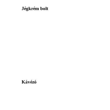
Jégkrém bolt
Kávézó