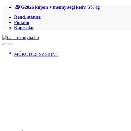
Ugrás
Ugrás
🎁 G2026 kupon + mennyiségi kedv. 5%-ig
a
a
Rend. státusz
navigációhoz
tartalomra
Fiókom
Kapcsolat
Open
Close
MŰKÖDÉS SZERINT