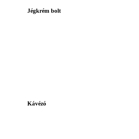
Jégkrém bolt
Kávézó