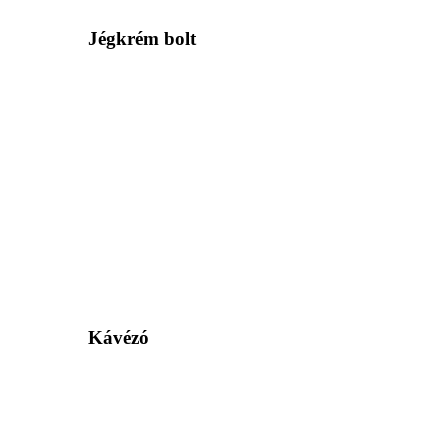
Jégkrém bolt
Kávézó