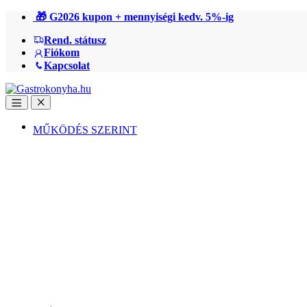
Ugrás
Ugrás
🎁 G2026 kupon + mennyiségi kedv. 5%-ig
a
a
Rend. státusz
navigációhoz
tartalomra
Fiókom
Kapcsolat
Open
Close
MŰKÖDÉS SZERINT