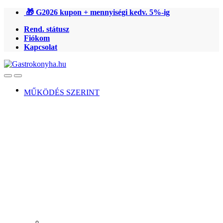
Ugrás
Ugrás
🎁 G2026 kupon + mennyiségi kedv. 5%-ig
a
a
Rend. státusz
navigációhoz
tartalomra
Fiókom
Kapcsolat
Open
Close
MŰKÖDÉS SZERINT