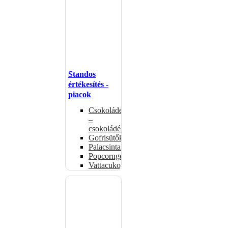
Standos
értékesítés -
piacok
Csokoládémelegítők
–
csokoládéadagolók
Gofrisütők
Palacsintasütők
Popcorngépek
Vattacukorgép