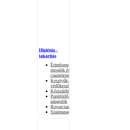
Higiénia -
takarítás
Érintésmentes
mosdók és
csaptelepek
Kesztyűk,
védőkesztyűk
Kézszárítók
Papírtörlő-
adagolók
Rovarcsapdák
Szappanadagolók