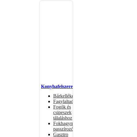
Konyhafelszerelés
Bárkellékek
Fagylaltadagolók
Fogók és
csipeszek
tálaláshoz
Fokhagymaprések,
passzírozók
Gasztro