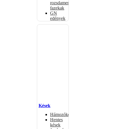
rozsdamentes
fazekak
GN
edények
Kések
Hámozókések
Hentes
kések