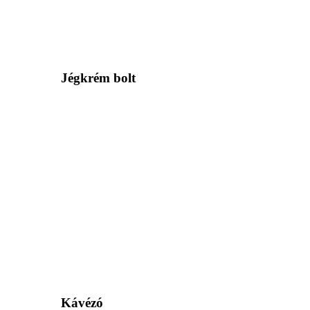
Jégkrém bolt
Kávézó