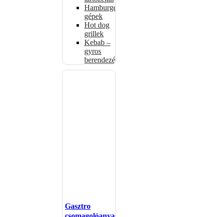
Hamburgerformázó
gépek
Hot dog
grillek
Kebab –
gyros
berendezés
Gasztro
csomagolóanyagok