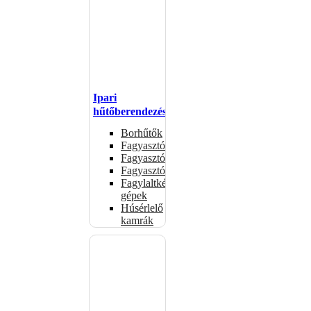
Ipari
hűtőberendezések
Borhűtők
Fagyasztóasztalok
Fagyasztóládák
Fagyasztószekrények
Fagylaltkészítő
gépek
Húsérlelő
kamrák