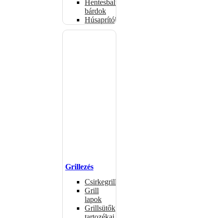
Hentesbalták,
bárdok
Húsaprítók
Grillezés
Csirkegrillek
Grill
lapok
Grillsütők
tartozékai