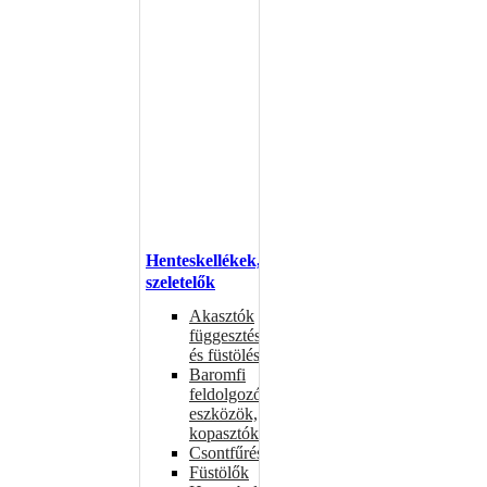
Henteskellékek,
szeletelők
Akasztók
függesztéshez
és füstöléshez
Baromfi
feldolgozó
eszközök,
kopasztók
Csontfűrészek
Füstölők