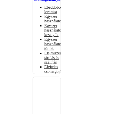
Ebéddobozok
lezárása
Egyszer
használatos
Egyszer
használatos
kesztyűk
Egyszer
használatos
törlők
Élelmiszer-
tárolás és
szállítás
Elviteles
csomagolóanyagok