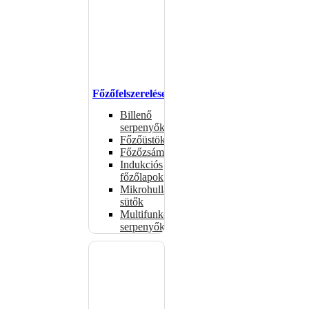
Főzőfelszerelések
Billenő
serpenyők
Főzőüstök
Főzőzsámolyok
Indukciós
főzőlapok
Mikrohullámú
sütők
Multifunkciós
serpenyők