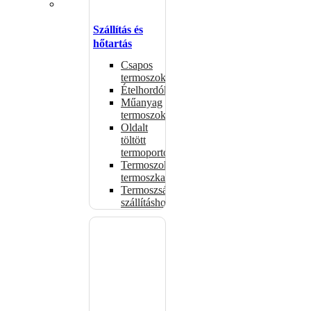
Szállítás és
hőtartás
Csapos
termoszok
Ételhordók
Műanyag
termoszok
Oldalt
töltött
termoportok
Termoszok,
termoszkannák
Termoszsákok
szállításhoz