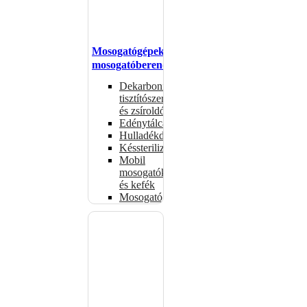
Mosogatógépek,
mosogatóberendezések
Dekarbonizáló
tisztítószerek
és zsíroldók
Edénytálcák
Hulladékdarálók
Késsterilizátorok
Mobil
mosogatók
és kefék
Mosogatógépkosarak