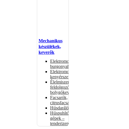
Mechanikus
készülékek,
keverők
Elektromos
burgonyahámozók
Elektromos
kenyérszeletelők
Élelmiszer-
feldolgozók –
bolygókeverők
Facsarók,
citrusfacsarók
Húsdarálók
Húspuhító
gépek –
tenderizerek