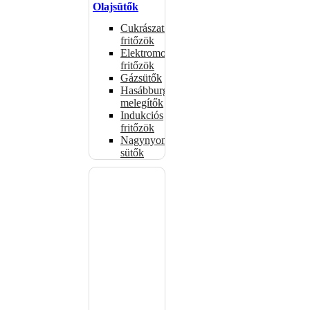
Olajsütők
Cukrászati
fritőzök
Elektromos
fritőzök
Gázsütők
Hasábburgonya
melegítők
Indukciós
fritőzök
Nagynyomású
sütők