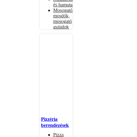
és hamutartók
Mosogatók,
mosdók,
mosogató
asztalok
Pizzéria
berendezések
Pizza