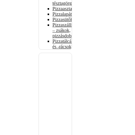
tésztagörgők
Pizzaasztalok
Pizzalapátok
Pizzasütők
Pizzaszállítás
– zsákok,
pizzásdobozok
Pizzatálcák
és -rácsok