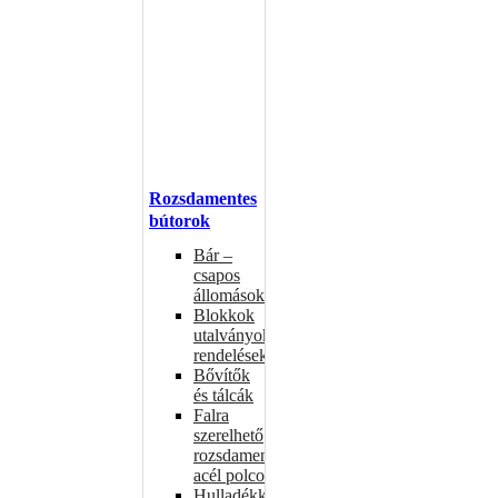
Rozsdamentes
bútorok
Bár –
csapos
állomások
Blokkok
utalványokhoz,
rendelésekhez
Bővítők
és tálcák
Falra
szerelhető
rozsdamentes
acél polcok
Hulladékkosarak