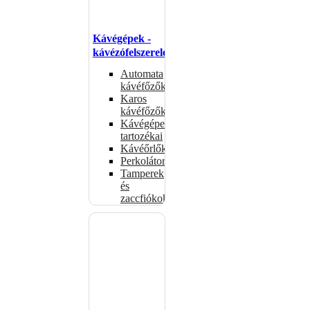
Kávégépek -
kávézófelszerelés
Automata
kávéfőzők
Karos
kávéfőzők
Kávégépek
tartozékai
Kávéőrlők
Perkolátorok
Tamperek
és
zaccfiókok