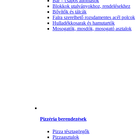
Bár – csapos állomások
Blokkok utalványokhoz, rendelésekhez
Bővítők és tálcák
Falra szerelhető rozsdamentes acél polcok
Hulladékkosarak és hamutartók
Mosogatók, mosdók, mosogató asztalok
Pizzéria berendezések
Pizza tésztagörgők
Pizzaasztalok