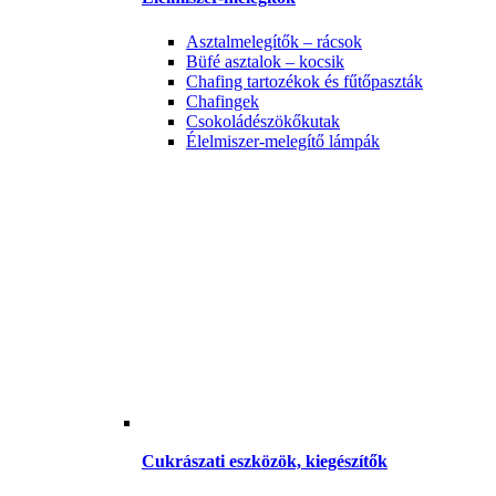
Asztalmelegítők – rácsok
Büfé asztalok – kocsik
Chafing tartozékok és fűtőpaszták
Chafingek
Csokoládészökőkutak
Élelmiszer-melegítő lámpák
Cukrászati eszközök, kiegészítők