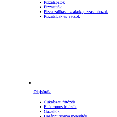
Pizzalapátok
Pizzasütők
Pizzaszállítás – zsákok, pizzásdobozok
Pizzatálcák és -rácsok
Olajsütők
Cukrászati fritőzök
Elektromos fritőzök
Gázsütők
Hasábburgonya melegítők