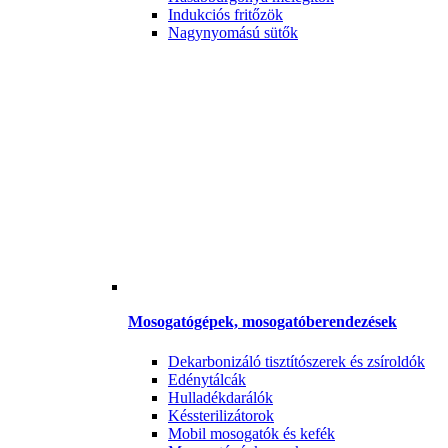
Indukciós fritőzök
Nagynyomású sütők
Mosogatógépek, mosogatóberendezések
Dekarbonizáló tisztítószerek és zsíroldók
Edénytálcák
Hulladékdarálók
Késsterilizátorok
Mobil mosogatók és kefék