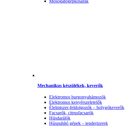
Mosogatógépkosarak
Mechanikus készülékek, keverők
Elektromos burgonyahámozók
Elektromos kenyérszeletelők
Élelmiszer-feldolgozók – bolygókeverők
Facsarók, citrusfacsarók
Húsdarálók
Húspuhító gépek – tenderizerek