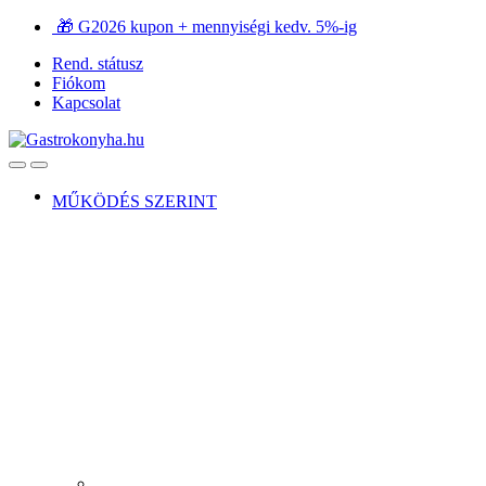
Ugrás
Ugrás
🎁 G2026 kupon + mennyiségi kedv. 5%-ig
a
a
Rend. státusz
navigációhoz
tartalomra
Fiókom
Kapcsolat
Open
Close
MŰKÖDÉS SZERINT