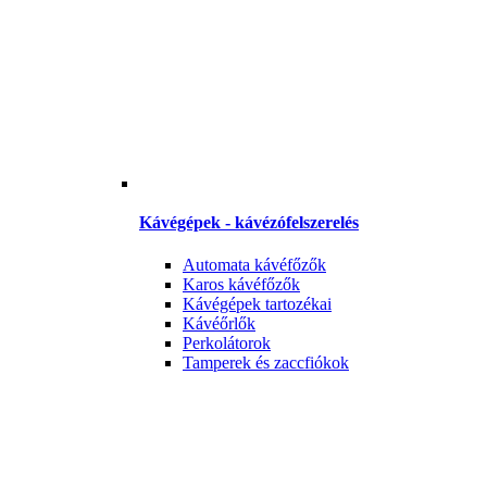
Kávégépek - kávézófelszerelés
Automata kávéfőzők
Karos kávéfőzők
Kávégépek tartozékai
Kávéőrlők
Perkolátorok
Tamperek és zaccfiókok