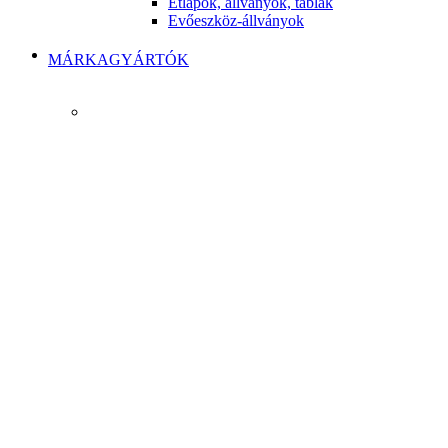
Étlapok, állványok, táblák
Evőeszköz-állványok
MÁRKAGYÁRTÓK