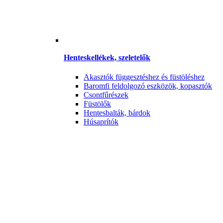
Henteskellékek, szeletelők
Akasztók függesztéshez és füstöléshez
Baromfi feldolgozó eszközök, kopasztók
Csontfűrészek
Füstölők
Hentesbalták, bárdok
Húsaprítók