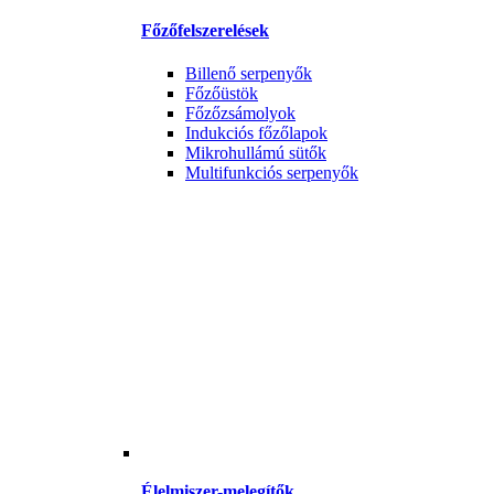
Főzőfelszerelések
Billenő serpenyők
Főzőüstök
Főzőzsámolyok
Indukciós főzőlapok
Mikrohullámú sütők
Multifunkciós serpenyők
Élelmiszer-melegítők