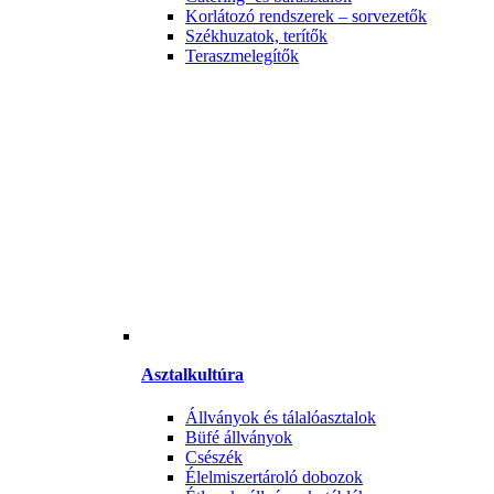
Korlátozó rendszerek – sorvezetők
Székhuzatok, terítők
Teraszmelegítők
Asztalkultúra
Állványok és tálalóasztalok
Büfé állványok
Csészék
Élelmiszertároló dobozok