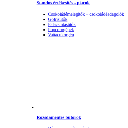
Standos értékesítés - piacok
Csokoládémelegítők – csokoládéadagolók
Gofrisütők
Palacsintasütők
Popcorngépek
Vattacukorgép
Rozsdamentes bútorok