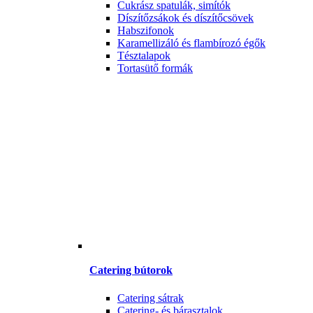
Cukrász spatulák, simítók
Díszítőzsákok és díszítőcsövek
Habszifonok
Karamellizáló és flambírozó égők
Tésztalapok
Tortasütő formák
Catering bútorok
Catering sátrak
Catering- és bárasztalok