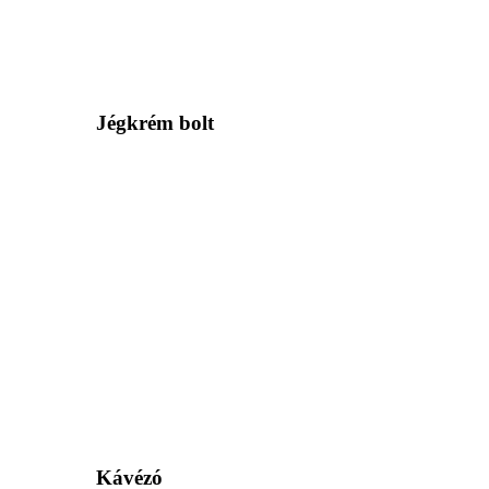
Jégkrém bolt
Kávézó