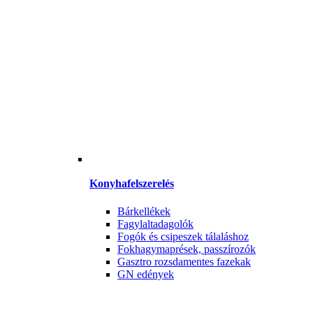
Konyhafelszerelés
Bárkellékek
Fagylaltadagolók
Fogók és csipeszek tálaláshoz
Fokhagymaprések, passzírozók
Gasztro rozsdamentes fazekak
GN edények