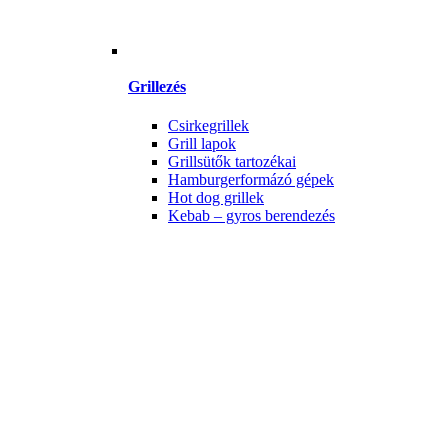
Grillezés
Csirkegrillek
Grill lapok
Grillsütők tartozékai
Hamburgerformázó gépek
Hot dog grillek
Kebab – gyros berendezés