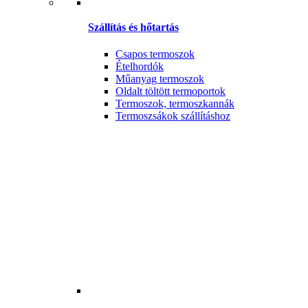
Szállítás és hőtartás
Csapos termoszok
Ételhordók
Műanyag termoszok
Oldalt töltött termoportok
Termoszok, termoszkannák
Termoszsákok szállításhoz