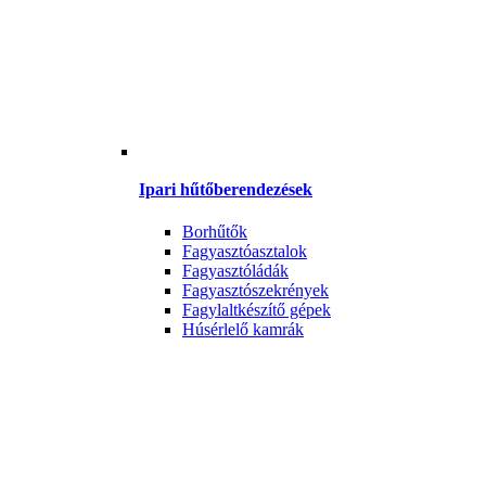
Ipari hűtőberendezések
Borhűtők
Fagyasztóasztalok
Fagyasztóládák
Fagyasztószekrények
Fagylaltkészítő gépek
Húsérlelő kamrák