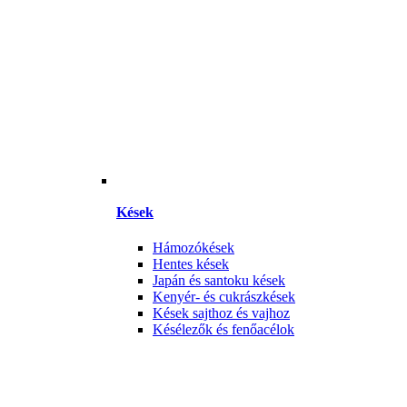
Kések
Hámozókések
Hentes kések
Japán és santoku kések
Kenyér- és cukrászkések
Kések sajthoz és vajhoz
Késélezők és fenőacélok