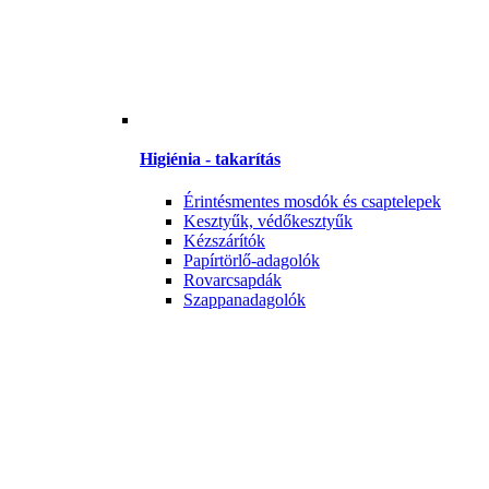
Higiénia - takarítás
Érintésmentes mosdók és csaptelepek
Kesztyűk, védőkesztyűk
Kézszárítók
Papírtörlő-adagolók
Rovarcsapdák
Szappanadagolók