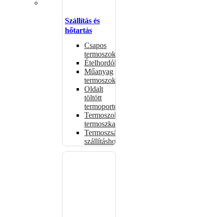
Szállítás és
hőtartás
Csapos
termoszok
Ételhordók
Műanyag
termoszok
Oldalt
töltött
termoportok
Termoszok,
termoszkannák
Termoszsákok
szállításhoz