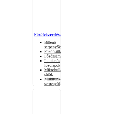
Főzőfelszerelések
Billenő
serpenyők
Főzőüstök
Főzőzsámolyok
Indukciós
főzőlapok
Mikrohullámú
sütők
Multifunkciós
serpenyők