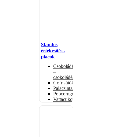
Standos
értékesítés -
piacok
Csokoládémelegítők
–
csokoládéadagolók
Gofrisütők
Palacsintasütők
Popcorngépek
Vattacukorgép