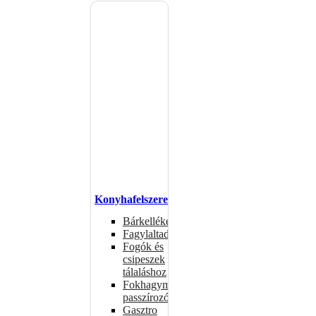
Konyhafelszerelés
Bárkellékek
Fagylaltadagolók
Fogók és
csipeszek
tálaláshoz
Fokhagymaprések,
passzírozók
Gasztro