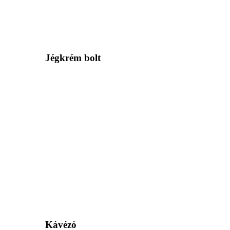
Jégkrém bolt
Kávézó