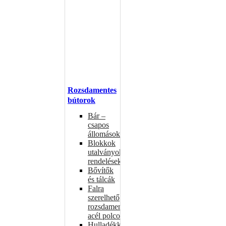
Rozsdamentes
bútorok
Bár –
csapos
állomások
Blokkok
utalványokhoz,
rendelésekhez
Bővítők
és tálcák
Falra
szerelhető
rozsdamentes
acél polcok
Hulladékkosarak