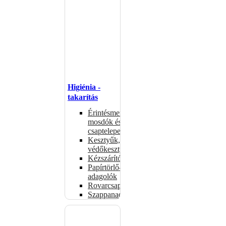
Higiénia -
takarítás
Érintésmentes
mosdók és
csaptelepek
Kesztyűk,
védőkesztyűk
Kézszárítók
Papírtörlő-
adagolók
Rovarcsapdák
Szappanadagolók