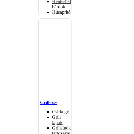
Hentesbalták,
bárdok
Húsaprítók
Grillezés
Csirkegrillek
Grill
lapok
Grillsütők
tartozékai