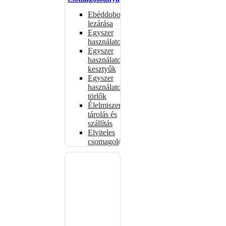
Ebéddobozok
lezárása
Egyszer
használatos
Egyszer
használatos
kesztyűk
Egyszer
használatos
törlők
Élelmiszer-
tárolás és
szállítás
Elviteles
csomagolóanyagok