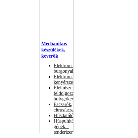
Mechanikus
készülékek,
keverők
Elektromos
burgonyahámozók
Elektromos
kenyérszeletelők
Élelmiszer-
feldolgozók –
bolygókeverők
Facsarók,
citrusfacsarók
Húsdarálók
Húspuhító
gépek –
tenderizerek