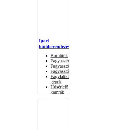
Ipari
hűtőberendezések
Borhűtők
Fagyasztóasztalok
Fagyasztóládák
Fagyasztószekrények
Fagylaltkészítő
gépek
Húsérlelő
kamrák