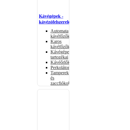
Kávégépek -
kávézófelszerelés
Automata
kávéfőzők
Karos
kávéfőzők
Kávégépek
tartozékai
Kávéőrlők
Perkolátorok
Tamperek
és
zaccfiókok