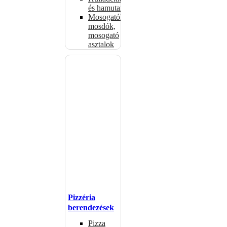
és hamutartók
Mosogatók,
mosdók,
mosogató
asztalok
Pizzéria
berendezések
Pizza