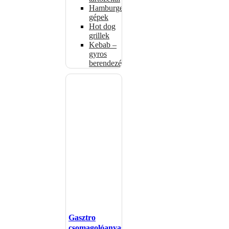
Hamburgerformázó
gépek
Hot dog
grillek
Kebab –
gyros
berendezés
Gasztro
csomagolóanyagok