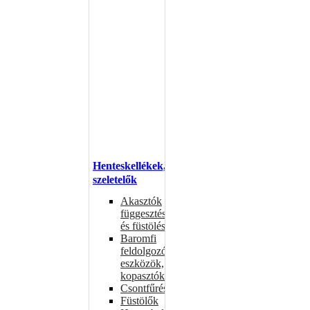
Henteskellékek,
szeletelők
Akasztók
függesztéshez
és füstöléshez
Baromfi
feldolgozó
eszközök,
kopasztók
Csontfűrészek
Füstölők