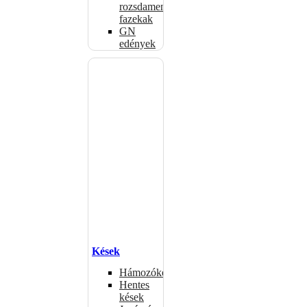
rozsdamentes
fazekak
GN
edények
Kések
Hámozókések
Hentes
kések