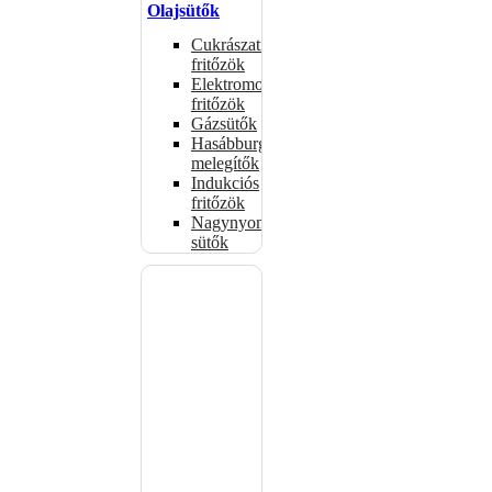
Olajsütők
Cukrászati
fritőzök
Elektromos
fritőzök
Gázsütők
Hasábburgonya
melegítők
Indukciós
fritőzök
Nagynyomású
sütők