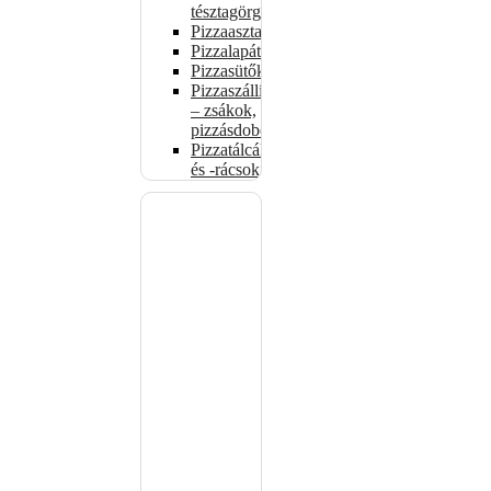
tésztagörgők
Pizzaasztalok
Pizzalapátok
Pizzasütők
Pizzaszállítás
– zsákok,
pizzásdobozok
Pizzatálcák
és -rácsok