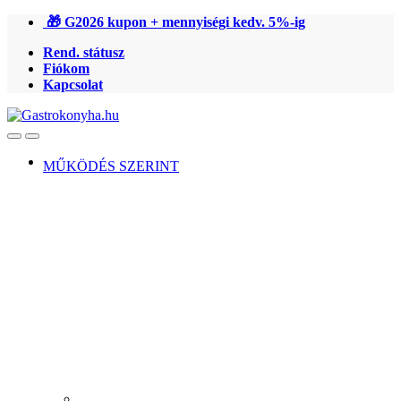
Ugrás
Ugrás
🎁 G2026 kupon + mennyiségi kedv. 5%-ig
a
a
Rend. státusz
navigációhoz
tartalomra
Fiókom
Kapcsolat
Open
Close
MŰKÖDÉS SZERINT