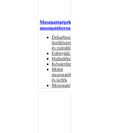
Mosogatógépek,
mosogatóberendezések
Dekarbonizáló
tisztítószerek
és zsíroldók
Edénytálcák
Hulladékdarálók
Késsterilizátorok
Mobil
mosogatók
és kefék
Mosogatógépkosarak