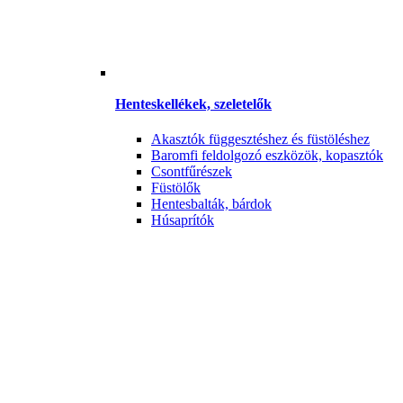
Henteskellékek, szeletelők
Akasztók függesztéshez és füstöléshez
Baromfi feldolgozó eszközök, kopasztók
Csontfűrészek
Füstölők
Hentesbalták, bárdok
Húsaprítók