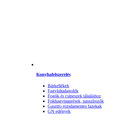
Konyhafelszerelés
Bárkellékek
Fagylaltadagolók
Fogók és csipeszek tálaláshoz
Fokhagymaprések, passzírozók
Gasztro rozsdamentes fazekak
GN edények