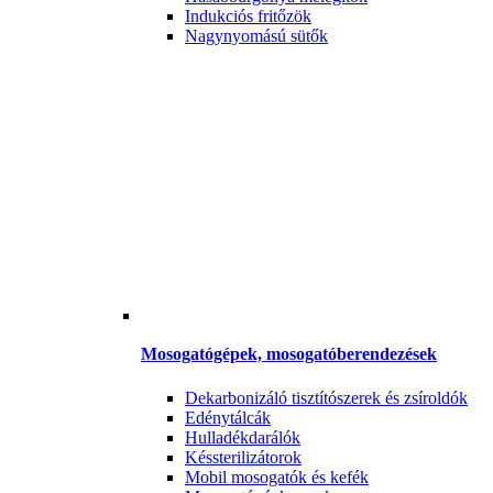
Indukciós fritőzök
Nagynyomású sütők
Mosogatógépek, mosogatóberendezések
Dekarbonizáló tisztítószerek és zsíroldók
Edénytálcák
Hulladékdarálók
Késsterilizátorok
Mobil mosogatók és kefék