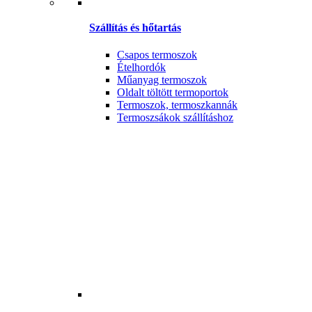
Szállítás és hőtartás
Csapos termoszok
Ételhordók
Műanyag termoszok
Oldalt töltött termoportok
Termoszok, termoszkannák
Termoszsákok szállításhoz