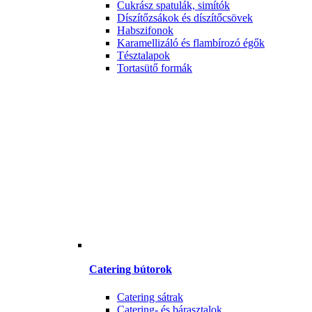
Cukrász spatulák, simítók
Díszítőzsákok és díszítőcsövek
Habszifonok
Karamellizáló és flambírozó égők
Tésztalapok
Tortasütő formák
Catering bútorok
Catering sátrak
Catering- és bárasztalok