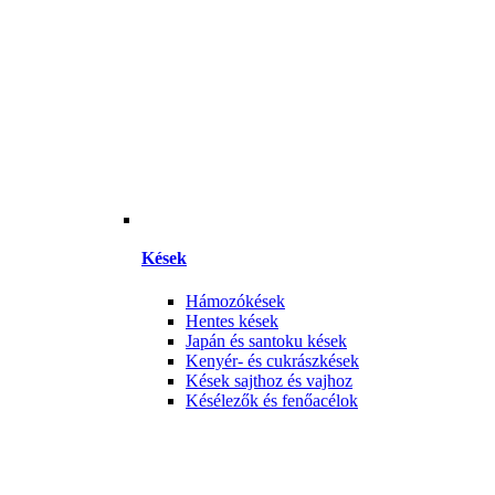
Kések
Hámozókések
Hentes kések
Japán és santoku kések
Kenyér- és cukrászkések
Kések sajthoz és vajhoz
Késélezők és fenőacélok