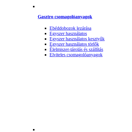
Gasztro csomagolóanyagok
Ebéddobozok lezárása
Egyszer használatos
Egyszer használatos kesztyűk
Egyszer használatos törlők
Élelmiszer-tárolás és szállítás
Elviteles csomagolóanyagok