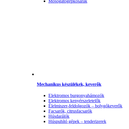
Mosogatógépkosarak
Mechanikus készülékek, keverők
Elektromos burgonyahámozók
Elektromos kenyérszeletelők
Élelmiszer-feldolgozók – bolygókeverők
Facsarók, citrusfacsarók
Húsdarálók
Húspuhító gépek – tenderizerek