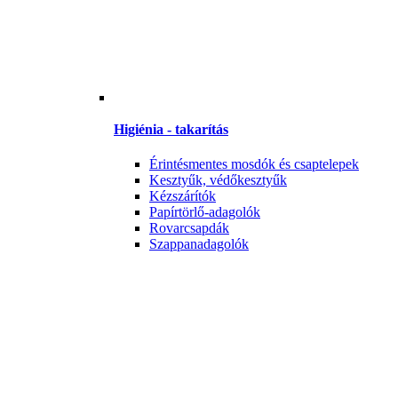
Higiénia - takarítás
Érintésmentes mosdók és csaptelepek
Kesztyűk, védőkesztyűk
Kézszárítók
Papírtörlő-adagolók
Rovarcsapdák
Szappanadagolók