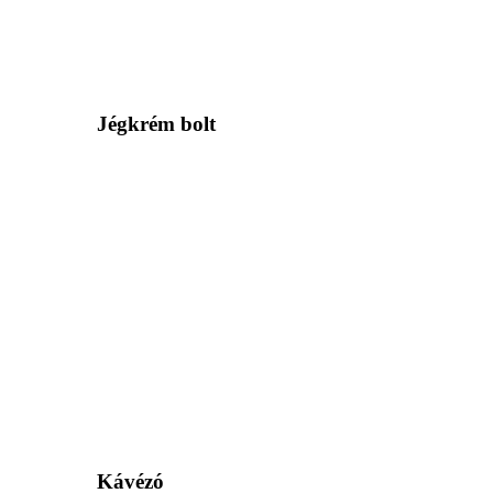
Jégkrém bolt
Kávézó