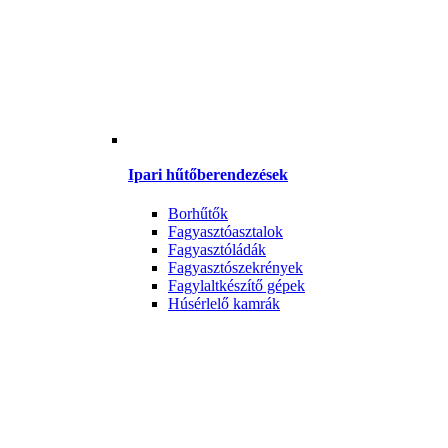
Ipari hűtőberendezések
Borhűtők
Fagyasztóasztalok
Fagyasztóládák
Fagyasztószekrények
Fagylaltkészítő gépek
Húsérlelő kamrák