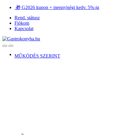
Ugrás
Ugrás
🎁 G2026 kupon + mennyiségi kedv. 5%-ig
a
a
Rend. státusz
navigációhoz
tartalomra
Fiókom
Kapcsolat
Open
Close
MŰKÖDÉS SZERINT