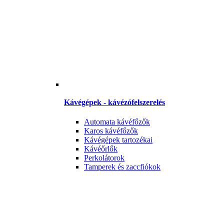
Kávégépek - kávézófelszerelés
Automata kávéfőzők
Karos kávéfőzők
Kávégépek tartozékai
Kávéőrlők
Perkolátorok
Tamperek és zaccfiókok