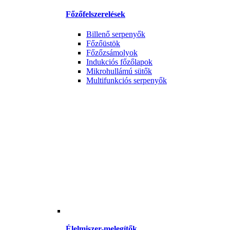
Főzőfelszerelések
Billenő serpenyők
Főzőüstök
Főzőzsámolyok
Indukciós főzőlapok
Mikrohullámú sütők
Multifunkciós serpenyők
Élelmiszer-melegítők