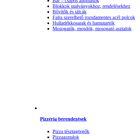
Bár – csapos állomások
Blokkok utalványokhoz, rendelésekhez
Bővítők és tálcák
Falra szerelhető rozsdamentes acél polcok
Hulladékkosarak és hamutartók
Mosogatók, mosdók, mosogató asztalok
Pizzéria berendezések
Pizza tésztagörgők
Pizzaasztalok