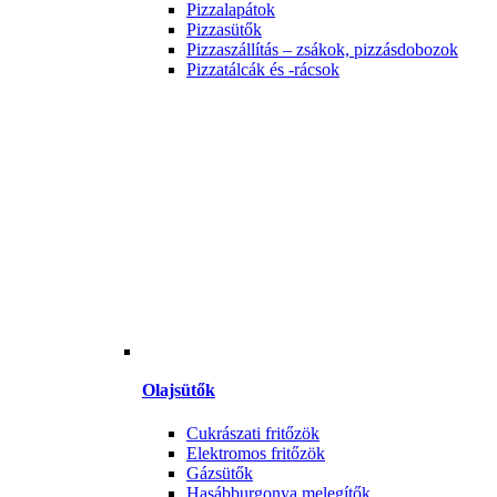
Pizzalapátok
Pizzasütők
Pizzaszállítás – zsákok, pizzásdobozok
Pizzatálcák és -rácsok
Olajsütők
Cukrászati fritőzök
Elektromos fritőzök
Gázsütők
Hasábburgonya melegítők