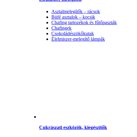
Asztalmelegítők – rácsok
Büfé asztalok – kocsik
Chafing tartozékok és fűtőpaszták
Chafingek
Csokoládészökőkutak
Élelmiszer-melegítő lámpák
Cukrászati eszközök, kiegészítők