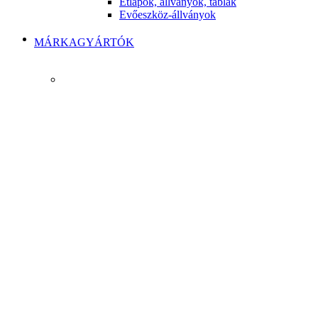
Étlapok, állványok, táblák
Evőeszköz-állványok
MÁRKAGYÁRTÓK