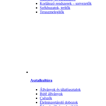
Korlátozó rendszerek – sorvezetők
Székhuzatok, terítők
Teraszmelegítők
Asztalkultúra
Állványok és tálalóasztalok
Büfé állványok
Csészék
Élelmiszertároló dobozok