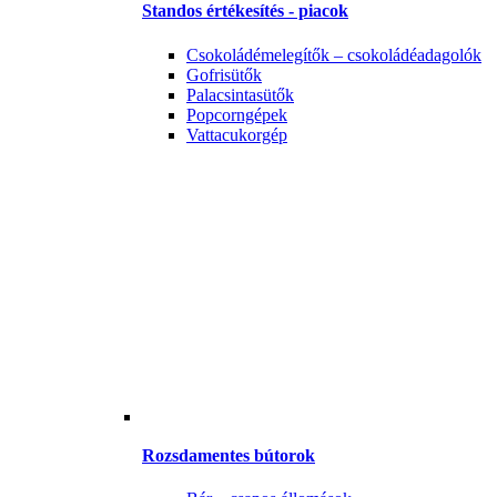
Standos értékesítés - piacok
Csokoládémelegítők – csokoládéadagolók
Gofrisütők
Palacsintasütők
Popcorngépek
Vattacukorgép
Rozsdamentes bútorok