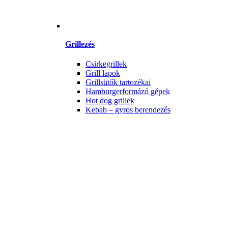
Grillezés
Csirkegrillek
Grill lapok
Grillsütők tartozékai
Hamburgerformázó gépek
Hot dog grillek
Kebab – gyros berendezés