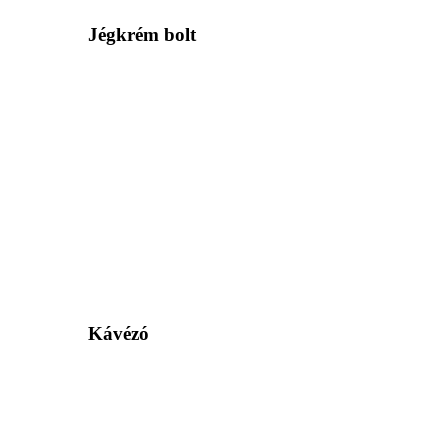
Jégkrém bolt
Kávézó