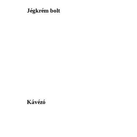
Jégkrém bolt
Kávézó