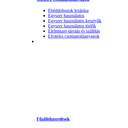
Ebéddobozok lezárása
Egyszer használatos
Egyszer használatos kesztyűk
Egyszer használatos törlők
Élelmiszer-tárolás és szállítás
Elviteles csomagolóanyagok
Főzőfelszerelések