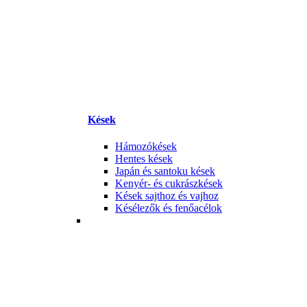
Kések
Hámozókések
Hentes kések
Japán és santoku kések
Kenyér- és cukrászkések
Kések sajthoz és vajhoz
Késélezők és fenőacélok