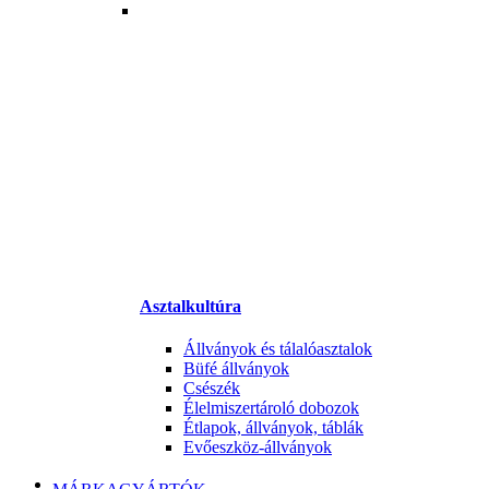
Asztalkultúra
Állványok és tálalóasztalok
Büfé állványok
Csészék
Élelmiszertároló dobozok
Étlapok, állványok, táblák
Evőeszköz-állványok