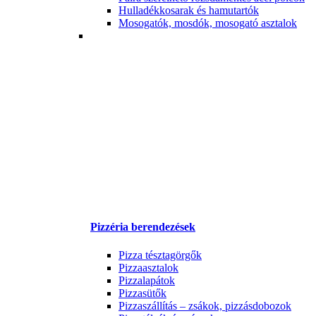
Hulladékkosarak és hamutartók
Mosogatók, mosdók, mosogató asztalok
Pizzéria berendezések
Pizza tésztagörgők
Pizzaasztalok
Pizzalapátok
Pizzasütők
Pizzaszállítás – zsákok, pizzásdobozok