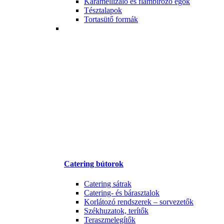
Karamellizáló és flambírozó égők
Tésztalapok
Tortasütő formák
Catering bútorok
Catering sátrak
Catering- és bárasztalok
Korlátozó rendszerek – sorvezetők
Székhuzatok, terítők
Teraszmelegítők