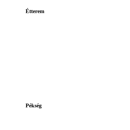
Étterem
Pékség