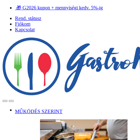
Ugrás
Ugrás
🎁 G2026 kupon + mennyiségi kedv. 5%-ig
a
a
Rend. státusz
navigációhoz
tartalomra
Fiókom
Kapcsolat
Open
Close
MŰKÖDÉS SZERINT