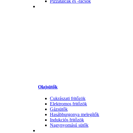
Pizzatálcák és -rácsok
Olajsütők
Cukrászati fritőzök
Elektromos fritőzök
Gázsütők
Hasábburgonya melegítők
Indukciós fritőzök
Nagynyomású sütők