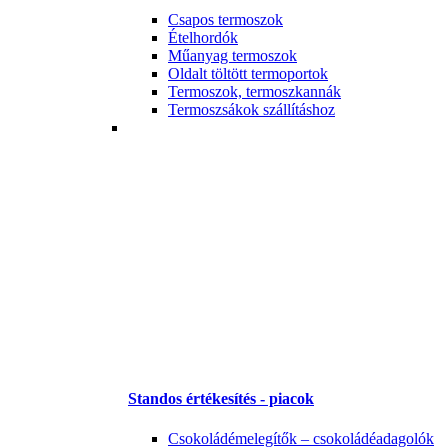
Csapos termoszok
Ételhordók
Műanyag termoszok
Oldalt töltött termoportok
Termoszok, termoszkannák
Termoszsákok szállításhoz
Standos értékesítés - piacok
Csokoládémelegítők – csokoládéadagolók