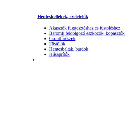
Henteskellékek, szeletelők
Akasztók függesztéshez és füstöléshez
Baromfi feldolgozó eszközök, kopasztók
Csontfűrészek
Füstölők
Hentesbalták, bárdok
Húsaprítók