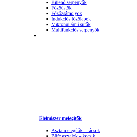
Billenő serpenyők
Főzőüstök
Főzőzsámolyok
Indukciós főzőlapok
Mikrohullámú sütők
Multifunkciós serpenyők
Élelmiszer-melegítők
Asztalmelegítők – rácsok
Büfé asztalok – kocsik