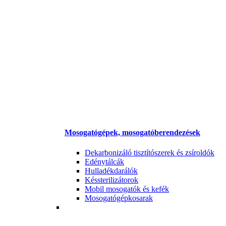
Mosogatógépek, mosogatóberendezések
Dekarbonizáló tisztítószerek és zsíroldók
Edénytálcák
Hulladékdarálók
Késsterilizátorok
Mobil mosogatók és kefék
Mosogatógépkosarak