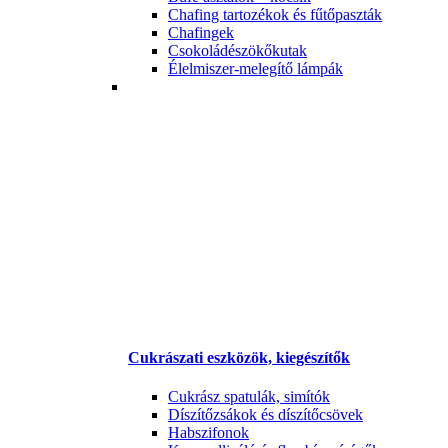
Chafing tartozékok és fűtőpaszták
Chafingek
Csokoládészökőkutak
Élelmiszer-melegítő lámpák
Cukrászati eszközök, kiegészítők
Cukrász spatulák, simítók
Díszítőzsákok és díszítőcsövek
Habszifonok