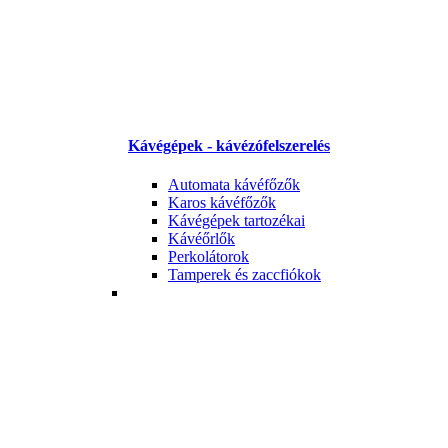
Kávégépek - kávézófelszerelés
Automata kávéfőzők
Karos kávéfőzők
Kávégépek tartozékai
Kávéőrlők
Perkolátorok
Tamperek és zaccfiókok