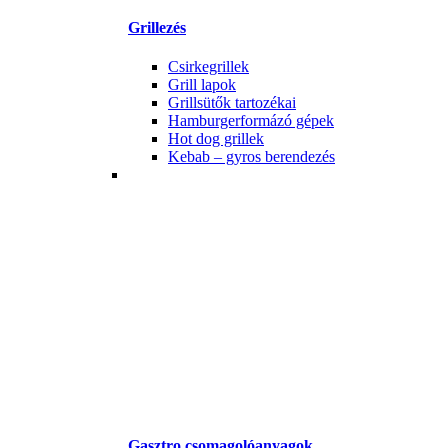
Grillezés
Csirkegrillek
Grill lapok
Grillsütők tartozékai
Hamburgerformázó gépek
Hot dog grillek
Kebab – gyros berendezés
Gasztro csomagolóanyagok