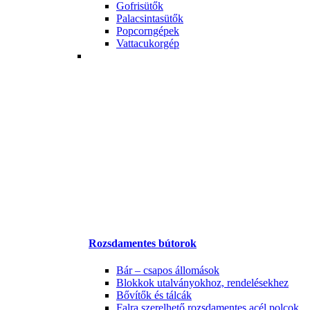
Gofrisütők
Palacsintasütők
Popcorngépek
Vattacukorgép
Rozsdamentes bútorok
Bár – csapos állomások
Blokkok utalványokhoz, rendelésekhez
Bővítők és tálcák
Falra szerelhető rozsdamentes acél polcok