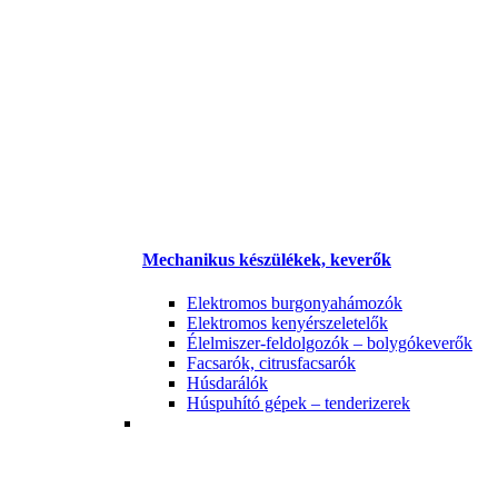
Mechanikus készülékek, keverők
Elektromos burgonyahámozók
Elektromos kenyérszeletelők
Élelmiszer-feldolgozók – bolygókeverők
Facsarók, citrusfacsarók
Húsdarálók
Húspuhító gépek – tenderizerek