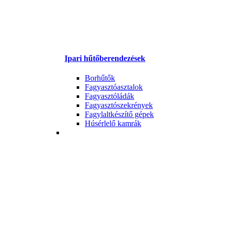
Ipari hűtőberendezések
Borhűtők
Fagyasztóasztalok
Fagyasztóládák
Fagyasztószekrények
Fagylaltkészítő gépek
Húsérlelő kamrák