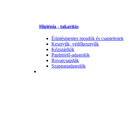
Higiénia - takarítás
Érintésmentes mosdók és csaptelepek
Kesztyűk, védőkesztyűk
Kézszárítók
Papírtörlő-adagolók
Rovarcsapdák
Szappanadagolók