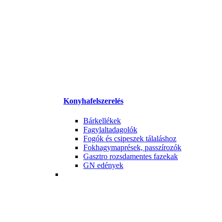
Konyhafelszerelés
Bárkellékek
Fagylaltadagolók
Fogók és csipeszek tálaláshoz
Fokhagymaprések, passzírozók
Gasztro rozsdamentes fazekak
GN edények