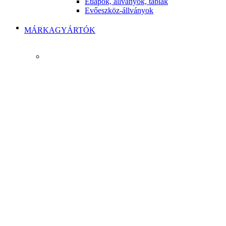
Étlapok, állványok, táblák
Evőeszköz-állványok
MÁRKAGYÁRTÓK