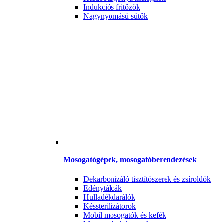
Indukciós fritőzök
Nagynyomású sütők
Mosogatógépek, mosogatóberendezések
Dekarbonizáló tisztítószerek és zsíroldók
Edénytálcák
Hulladékdarálók
Késsterilizátorok
Mobil mosogatók és kefék