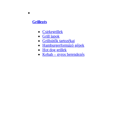
Grillezés
Csirkegrillek
Grill lapok
Grillsütők tartozékai
Hamburgerformázó gépek
Hot dog grillek
Kebab – gyros berendezés