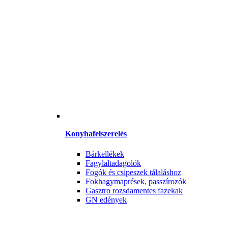
Konyhafelszerelés
Bárkellékek
Fagylaltadagolók
Fogók és csipeszek tálaláshoz
Fokhagymaprések, passzírozók
Gasztro rozsdamentes fazekak
GN edények