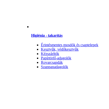
Higiénia - takarítás
Érintésmentes mosdók és csaptelepek
Kesztyűk, védőkesztyűk
Kézszárítók
Papírtörlő-adagolók
Rovarcsapdák
Szappanadagolók