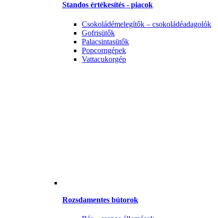
Standos értékesítés - piacok
Csokoládémelegítők – csokoládéadagolók
Gofrisütők
Palacsintasütők
Popcorngépek
Vattacukorgép
Rozsdamentes bútorok