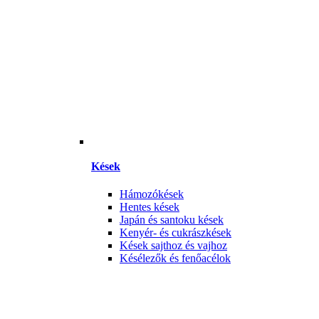
Kések
Hámozókések
Hentes kések
Japán és santoku kések
Kenyér- és cukrászkések
Kések sajthoz és vajhoz
Késélezők és fenőacélok