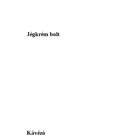
Jégkrém bolt
Kávézó