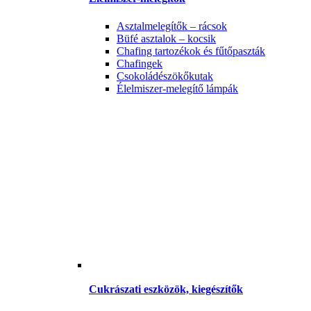
Asztalmelegítők – rácsok
Büfé asztalok – kocsik
Chafing tartozékok és fűtőpaszták
Chafingek
Csokoládészökőkutak
Élelmiszer-melegítő lámpák
Cukrászati eszközök, kiegészítők