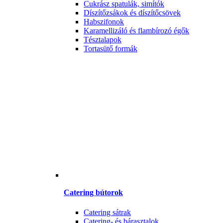
Cukrász spatulák, simítók
Díszítőzsákok és díszítőcsövek
Habszifonok
Karamellizáló és flambírozó égők
Tésztalapok
Tortasütő formák
Catering bútorok
Catering sátrak
Catering- és bárasztalok