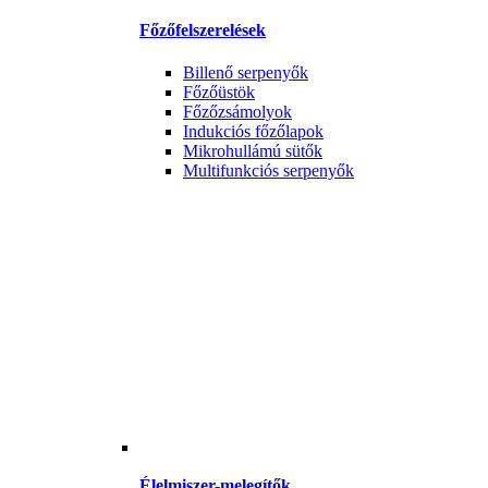
Főzőfelszerelések
Billenő serpenyők
Főzőüstök
Főzőzsámolyok
Indukciós főzőlapok
Mikrohullámú sütők
Multifunkciós serpenyők
Élelmiszer-melegítők