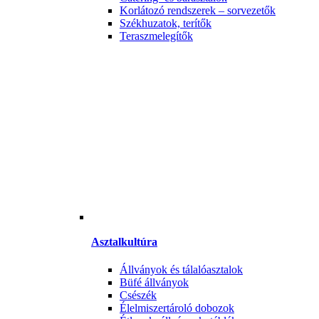
Korlátozó rendszerek – sorvezetők
Székhuzatok, terítők
Teraszmelegítők
Asztalkultúra
Állványok és tálalóasztalok
Büfé állványok
Csészék
Élelmiszertároló dobozok