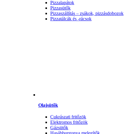
Pizzalapátok
Pizzasütők
Pizzaszállítás – zsákok, pizzásdobozok
Pizzatálcák és -rácsok
Olajsütők
Cukrászati fritőzök
Elektromos fritőzök
Gázsütők
Hasábburgonya melegítők