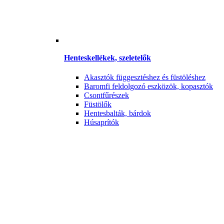
Henteskellékek, szeletelők
Akasztók függesztéshez és füstöléshez
Baromfi feldolgozó eszközök, kopasztók
Csontfűrészek
Füstölők
Hentesbalták, bárdok
Húsaprítók