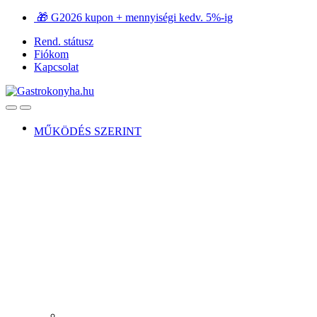
Ugrás
Ugrás
🎁 G2026 kupon + mennyiségi kedv. 5%-ig
a
a
Rend. státusz
navigációhoz
tartalomra
Fiókom
Kapcsolat
Open
Close
MŰKÖDÉS SZERINT