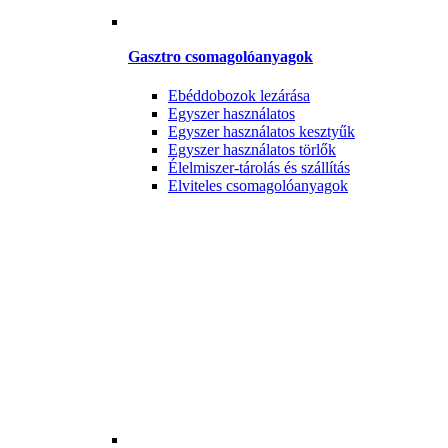
Gasztro csomagolóanyagok
Ebéddobozok lezárása
Egyszer használatos
Egyszer használatos kesztyűk
Egyszer használatos törlők
Élelmiszer-tárolás és szállítás
Elviteles csomagolóanyagok