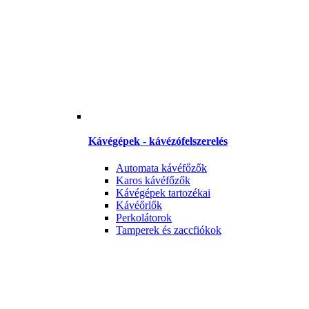
Kávégépek - kávézófelszerelés
Automata kávéfőzők
Karos kávéfőzők
Kávégépek tartozékai
Kávéőrlők
Perkolátorok
Tamperek és zaccfiókok