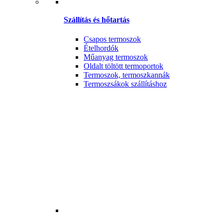
Szállítás és hőtartás
Csapos termoszok
Ételhordók
Műanyag termoszok
Oldalt töltött termoportok
Termoszok, termoszkannák
Termoszsákok szállításhoz