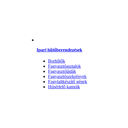
Ipari hűtőberendezések
Borhűtők
Fagyasztóasztalok
Fagyasztóládák
Fagyasztószekrények
Fagylaltkészítő gépek
Húsérlelő kamrák