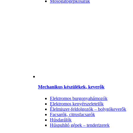
Mosogatógépkosarak
Mechanikus készülékek, keverők
Elektromos burgonyahámozók
Elektromos kenyérszeletelők
Élelmiszer-feldolgozók – bolygókeverők
Facsarók, citrusfacsarók
Húsdarálók
Húspuhító gépek – tenderizerek