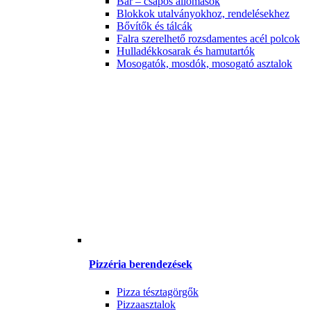
Bár – csapos állomások
Blokkok utalványokhoz, rendelésekhez
Bővítők és tálcák
Falra szerelhető rozsdamentes acél polcok
Hulladékkosarak és hamutartók
Mosogatók, mosdók, mosogató asztalok
Pizzéria berendezések
Pizza tésztagörgők
Pizzaasztalok