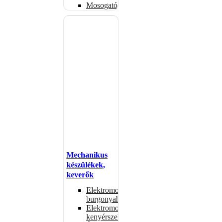
Mosogatógépkosarak
Mechanikus
készülékek,
keverők
Elektromos
burgonyahámozók
Elektromos
kenyérszeletelők