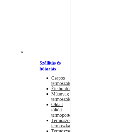
Szállítás és
hőtartás
Csapos
termoszok
Ételhordók
Műanyag
termoszok
Oldalt
töltött
termoportok
Termoszok,
termoszkannák
Termoszsákok