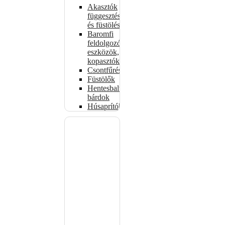
Akasztók
függesztéshez
és füstöléshez
Baromfi
feldolgozó
eszközök,
kopasztók
Csontfűrészek
Füstölők
Hentesbalták,
bárdok
Húsaprítók