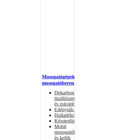
Mosogatógépek,
mosogatóberendezések
Dekarbonizáló
tisztítószerek
és zsíroldók
Edénytálcák
Hulladékdarálók
Késsterilizátorok
Mobil
mosogatók
és kefék