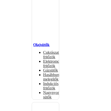
Olajsütők
Cukrászati
fritőzök
Elektromos
fritőzök
Gázsütők
Hasábburgonya
melegítők
Indukciós
fritőzök
Nagynyomású
sütők