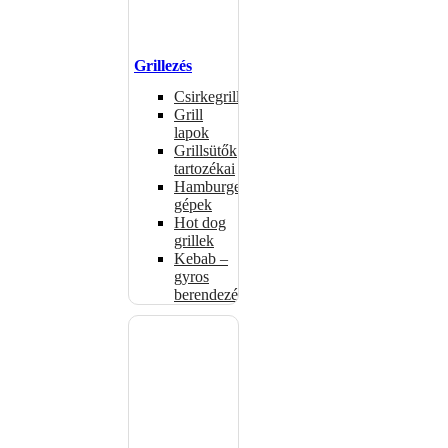
Grillezés
Csirkegrillek
Grill
lapok
Grillsütők
tartozékai
Hamburgerformázó
gépek
Hot dog
grillek
Kebab –
gyros
berendezés