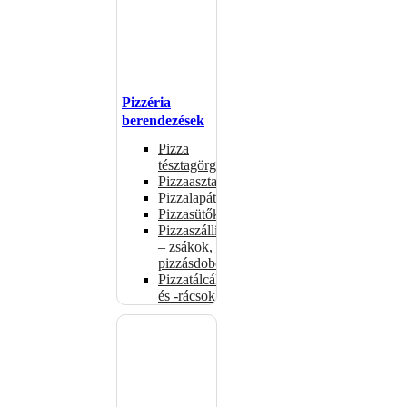
Pizzéria
berendezések
Pizza
tésztagörgők
Pizzaasztalok
Pizzalapátok
Pizzasütők
Pizzaszállítás
– zsákok,
pizzásdobozok
Pizzatálcák
és -rácsok