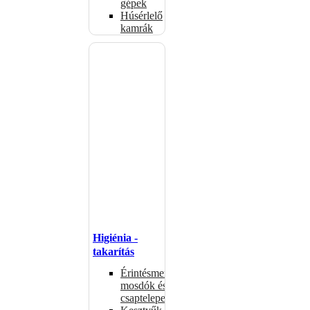
gépek
Húsérlelő
kamrák
Higiénia -
takarítás
Érintésmentes
mosdók és
csaptelepek