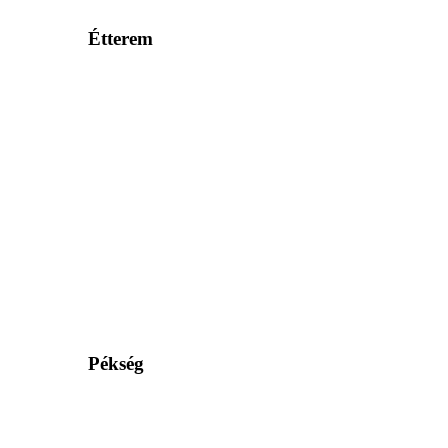
Étterem
Pékség