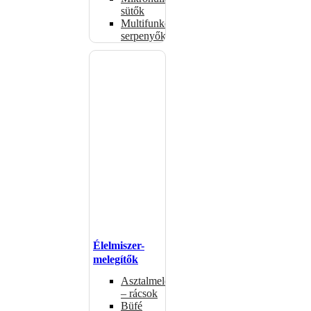
sütők
Multifunkciós
serpenyők
Élelmiszer-
melegítők
Asztalmelegítők
– rácsok
Büfé