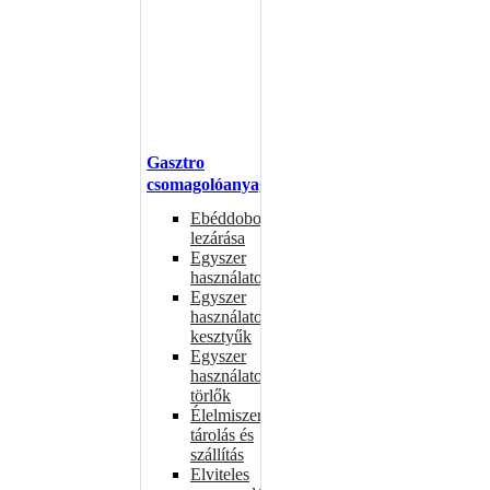
Gasztro
csomagolóanyagok
Ebéddobozok
lezárása
Egyszer
használatos
Egyszer
használatos
kesztyűk
Egyszer
használatos
törlők
Élelmiszer-
tárolás és
szállítás
Elviteles