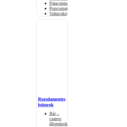
Palacsintasütők
Popcorngépek
Vattacukorgép
Rozsdamentes
bútorok
Bár –
csapos
állomások