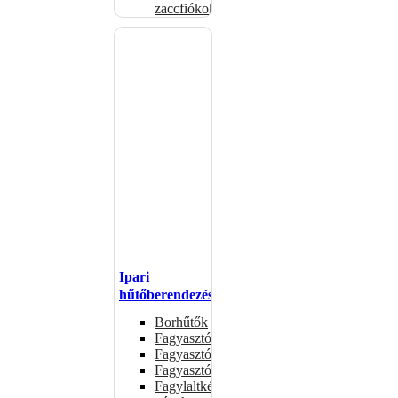
zaccfiókok
Ipari
hűtőberendezések
Borhűtők
Fagyasztóasztalok
Fagyasztóládák
Fagyasztószekrények
Fagylaltkészítő