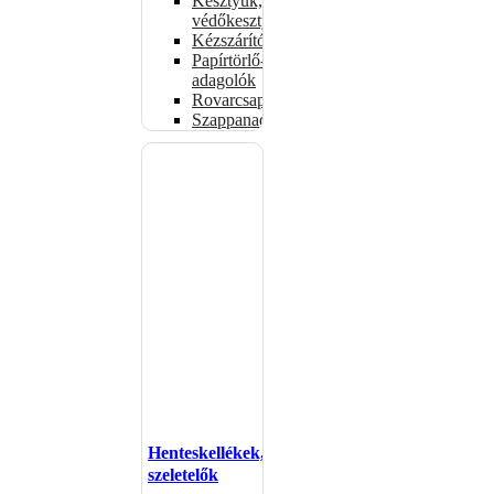
Kesztyűk,
védőkesztyűk
Kézszárítók
Papírtörlő-
adagolók
Rovarcsapdák
Szappanadagolók
Henteskellékek,
szeletelők