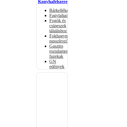
Konyhafelszerelés
Bárkellékek
Fagylaltadagolók
Fogók és
csipeszek
tálaláshoz
Fokhagymaprések,
passzírozók
Gasztro
rozsdamentes
fazekak
GN
edények