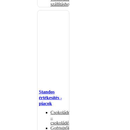
szállításhoz
Standos
értékesítés -
piacok
Csokoládémelegítők
–
csokoládéadagolók
Gofrisütők