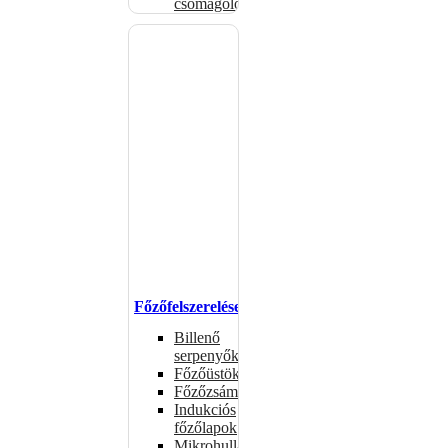
csomagolóanyagok
Főzőfelszerelések
Billenő
serpenyők
Főzőüstök
Főzőzsámolyok
Indukciós
főzőlapok
Mikrohullámú