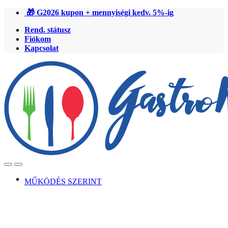
Ugrás
Ugrás
🎁 G2026 kupon + mennyiségi kedv. 5%-ig
a
a
Rend. státusz
navigációhoz
tartalomra
Fiókom
Kapcsolat
Open
Close
MŰKÖDÉS SZERINT