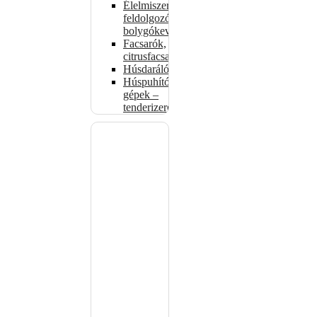
Élelmiszer-
feldolgozók –
bolygókeverők
Facsarók,
citrusfacsarók
Húsdarálók
Húspuhító
gépek –
tenderizerek