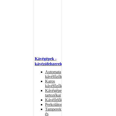
Kávégépek -
kávézófelszerelés
Automata
kávéfőzők
Karos
kávéfőzők
Kávégépek
tartozékai
Kávéőrlők
Perkolátorok
Tamperek
és