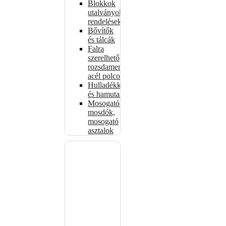
Blokkok
utalványokhoz,
rendelésekhez
Bővítők
és tálcák
Falra
szerelhető
rozsdamentes
acél polcok
Hulladékkosarak
és hamutartók
Mosogatók,
mosdók,
mosogató
asztalok