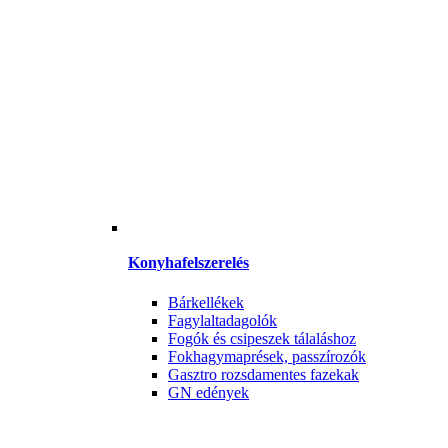
Konyhafelszerelés
Bárkellékek
Fagylaltadagolók
Fogók és csipeszek tálaláshoz
Fokhagymaprések, passzírozók
Gasztro rozsdamentes fazekak
GN edények