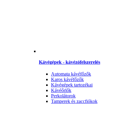
Kávégépek - kávézófelszerelés
Automata kávéfőzők
Karos kávéfőzők
Kávégépek tartozékai
Kávéőrlők
Perkolátorok
Tamperek és zaccfiókok