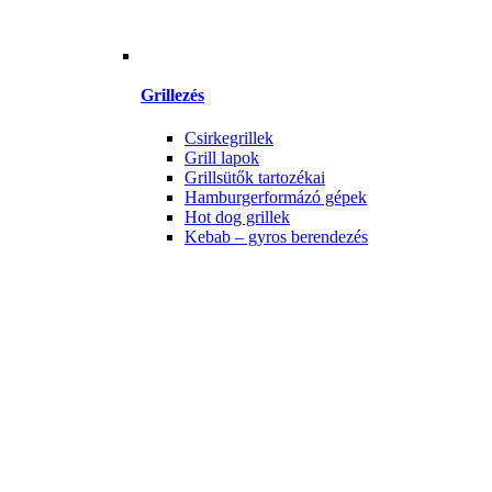
Grillezés
Csirkegrillek
Grill lapok
Grillsütők tartozékai
Hamburgerformázó gépek
Hot dog grillek
Kebab – gyros berendezés