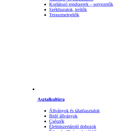
Korlátozó rendszerek – sorvezetők
Székhuzatok, terítők
Teraszmelegítők
Asztalkultúra
Állványok és tálalóasztalok
Büfé állványok
Csészék
Élelmiszertároló dobozok