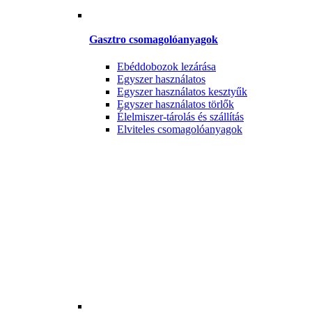
Gasztro csomagolóanyagok
Ebéddobozok lezárása
Egyszer használatos
Egyszer használatos kesztyűk
Egyszer használatos törlők
Élelmiszer-tárolás és szállítás
Elviteles csomagolóanyagok