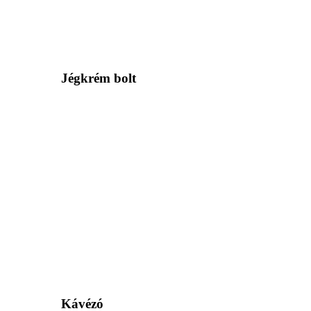
Jégkrém bolt
Kávézó