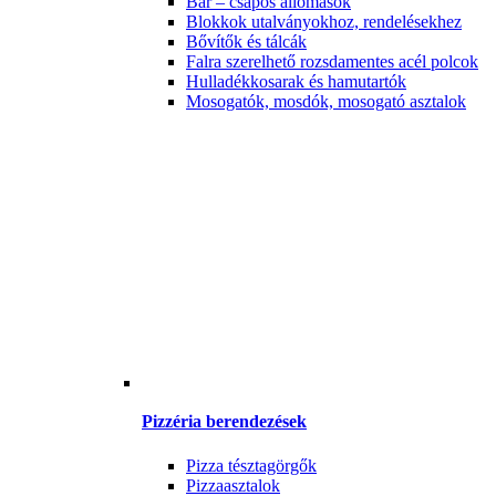
Bár – csapos állomások
Blokkok utalványokhoz, rendelésekhez
Bővítők és tálcák
Falra szerelhető rozsdamentes acél polcok
Hulladékkosarak és hamutartók
Mosogatók, mosdók, mosogató asztalok
Pizzéria berendezések
Pizza tésztagörgők
Pizzaasztalok