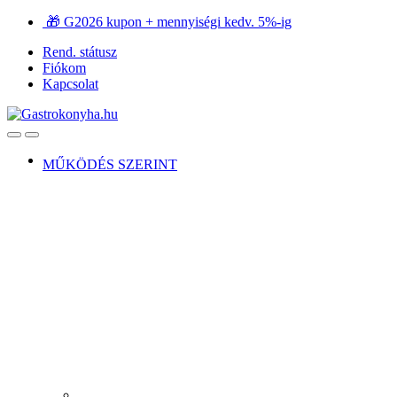
Ugrás
Ugrás
🎁 G2026 kupon + mennyiségi kedv. 5%-ig
a
a
Rend. státusz
navigációhoz
tartalomra
Fiókom
Kapcsolat
Open
Close
MŰKÖDÉS SZERINT