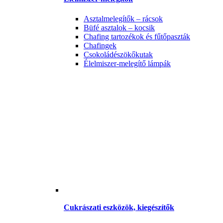
Asztalmelegítők – rácsok
Büfé asztalok – kocsik
Chafing tartozékok és fűtőpaszták
Chafingek
Csokoládészökőkutak
Élelmiszer-melegítő lámpák
Cukrászati eszközök, kiegészítők