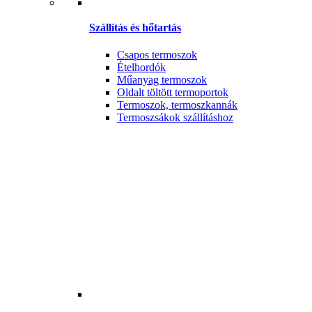
Szállítás és hőtartás
Csapos termoszok
Ételhordók
Műanyag termoszok
Oldalt töltött termoportok
Termoszok, termoszkannák
Termoszsákok szállításhoz