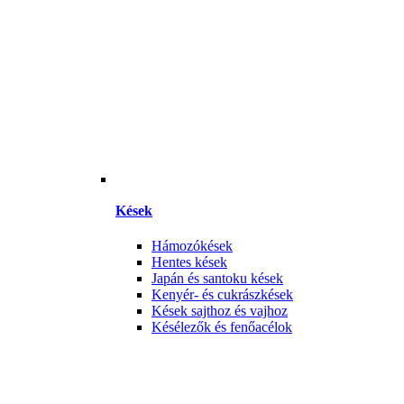
Kések
Hámozókések
Hentes kések
Japán és santoku kések
Kenyér- és cukrászkések
Kések sajthoz és vajhoz
Késélezők és fenőacélok