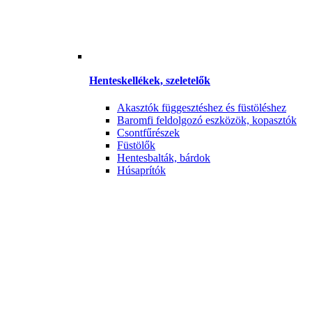
Henteskellékek, szeletelők
Akasztók függesztéshez és füstöléshez
Baromfi feldolgozó eszközök, kopasztók
Csontfűrészek
Füstölők
Hentesbalták, bárdok
Húsaprítók