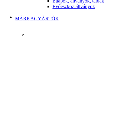
Étlapok, állványok, táblák
Evőeszköz-állványok
MÁRKAGYÁRTÓK