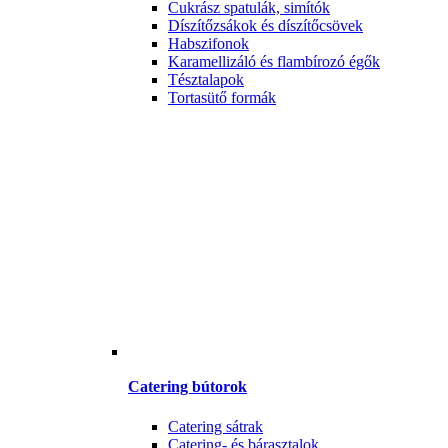
Cukrász spatulák, simítók
Díszítőzsákok és díszítőcsövek
Habszifonok
Karamellizáló és flambírozó égők
Tésztalapok
Tortasütő formák
Catering bútorok
Catering sátrak
Catering- és bárasztalok