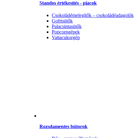
Standos értékesítés - piacok
Csokoládémelegítők – csokoládéadagolók
Gofrisütők
Palacsintasütők
Popcorngépek
Vattacukorgép
Rozsdamentes bútorok