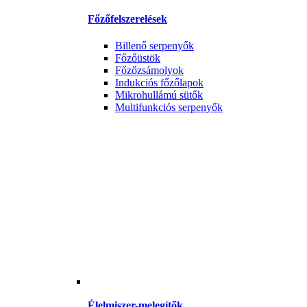
Főzőfelszerelések
Billenő serpenyők
Főzőüstök
Főzőzsámolyok
Indukciós főzőlapok
Mikrohullámú sütők
Multifunkciós serpenyők
Élelmiszer-melegítők