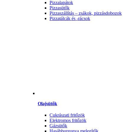
Pizzalapátok
Pizzasütők
Pizzaszállítás – zsákok, pizzásdobozok
Pizzatálcák és -rácsok
Olajsütők
Cukrászati fritőzök
Elektromos fritőzök
Gázsütők
Hasábburgonya melegítők