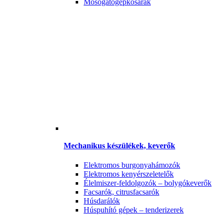
Mosogatógépkosarak
Mechanikus készülékek, keverők
Elektromos burgonyahámozók
Elektromos kenyérszeletelők
Élelmiszer-feldolgozók – bolygókeverők
Facsarók, citrusfacsarók
Húsdarálók
Húspuhító gépek – tenderizerek