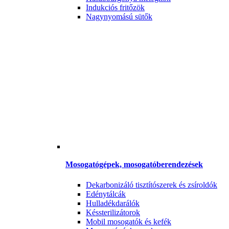
Indukciós fritőzök
Nagynyomású sütők
Mosogatógépek, mosogatóberendezések
Dekarbonizáló tisztítószerek és zsíroldók
Edénytálcák
Hulladékdarálók
Késsterilizátorok
Mobil mosogatók és kefék