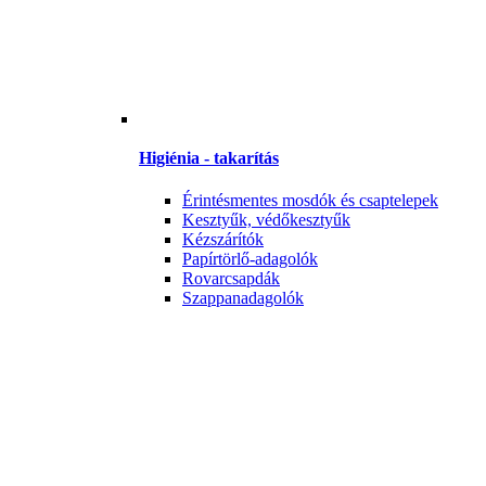
Higiénia - takarítás
Érintésmentes mosdók és csaptelepek
Kesztyűk, védőkesztyűk
Kézszárítók
Papírtörlő-adagolók
Rovarcsapdák
Szappanadagolók