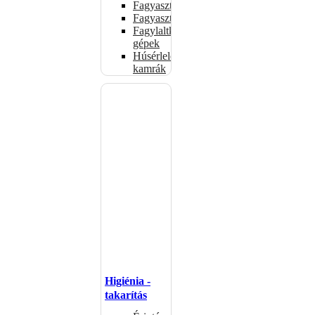
Fagyasztóládák
Fagyasztószekrények
Fagylaltkészítő
gépek
Húsérlelő
kamrák
Higiénia -
takarítás