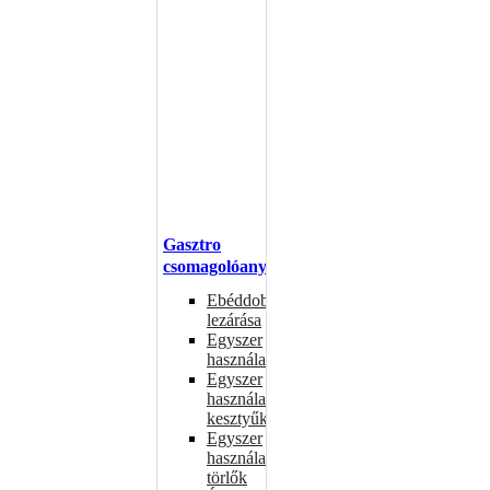
Gasztro
csomagolóanyagok
Ebéddobozok
lezárása
Egyszer
használatos
Egyszer
használatos
kesztyűk
Egyszer
használatos
törlők