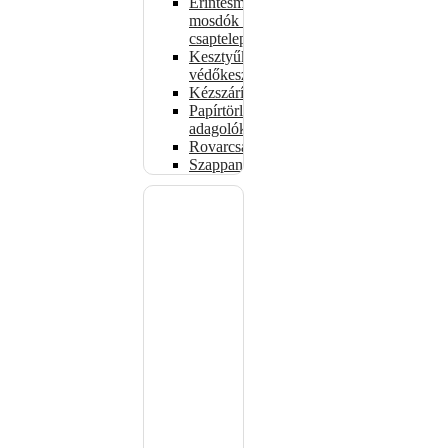
Érintésmentes
mosdók és
csaptelepek
Kesztyűk,
védőkesztyűk
Kézszárítók
Papírtörlő-
adagolók
Rovarcsapdák
Szappanadagolók