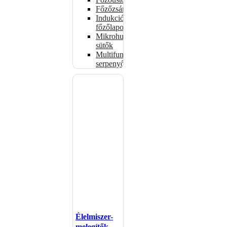
Főzőzsámolyok
Indukciós
főzőlapok
Mikrohullámú
sütők
Multifunkciós
serpenyők
Élelmiszer-
melegítők