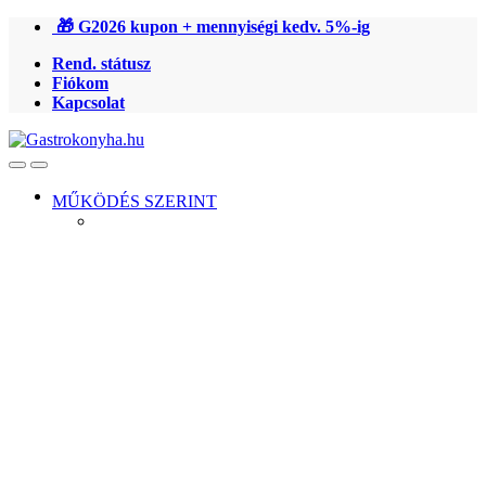
Ugrás
Ugrás
🎁 G2026 kupon + mennyiségi kedv. 5%-ig
a
a
Rend. státusz
navigációhoz
tartalomra
Fiókom
Kapcsolat
Open
Close
MŰKÖDÉS SZERINT