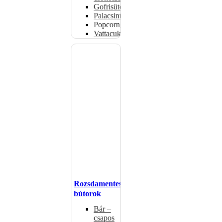
Gofrisütők
Palacsintasütők
Popcorngépek
Vattacukorgép
Rozsdamentes
bútorok
Bár –
csapos