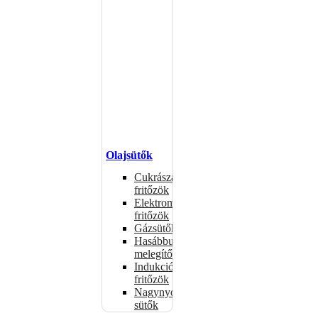
Olajsütők
Cukrászati
fritőzök
Elektromos
fritőzök
Gázsütők
Hasábburgonya
melegítők
Indukciós
fritőzök
Nagynyomású
sütők