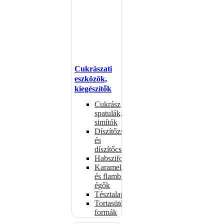
Cukrászati
eszközök,
kiegészítők
Cukrász
spatulák,
simítók
Díszítőzsákok
és
díszítőcsövek
Habszifonok
Karamellizáló
és flambírozó
égők
Tésztalapok
Tortasütő
formák