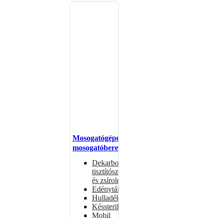
Mosogatógépek,
mosogatóberendezések
Dekarbonizáló
tisztítószerek
és zsíroldók
Edénytálcák
Hulladékdarálók
Késsterilizátorok
Mobil