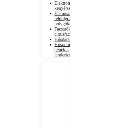
Elektromos
kenyérszeletelők
Élelmiszer-
feldolgozók –
bolygókeverők
Facsarók,
citrusfacsarók
Húsdarálók
Húspuhító
gépek –
tenderizerek