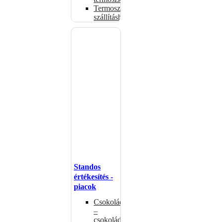
Termoszsákok
szállításhoz
Standos
értékesítés -
piacok
Csokoládémelegítők
–
csokoládéadagolók