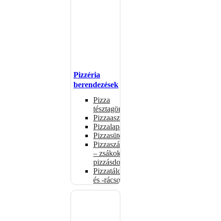
Pizzéria
berendezések
Pizza
tésztagörgők
Pizzaasztalok
Pizzalapátok
Pizzasütők
Pizzaszállítás
– zsákok,
pizzásdobozok
Pizzatálcák
és -rácsok