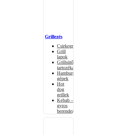
Grillezés
Csirkegrillek
Grill
lapok
Grillsütők
tartozékai
Hamburgerformázó
gépek
Hot
dog
grillek
Kebab –
gyros
berendezés