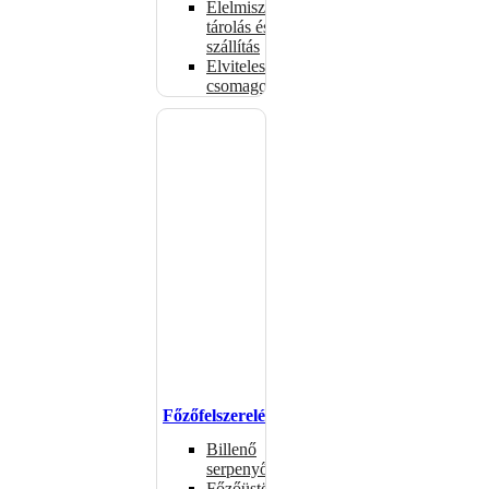
Élelmiszer-
tárolás és
szállítás
Elviteles
csomagolóanyagok
Főzőfelszerelések
Billenő
serpenyők
Főzőüstök