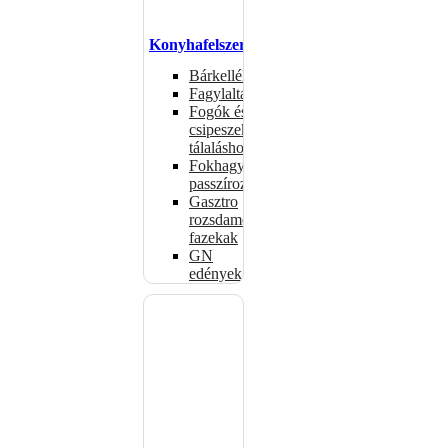
Konyhafelszerelés
Bárkellékek
Fagylaltadagolók
Fogók és
csipeszek
tálaláshoz
Fokhagymaprések,
passzírozók
Gasztro
rozsdamentes
fazekak
GN
edények