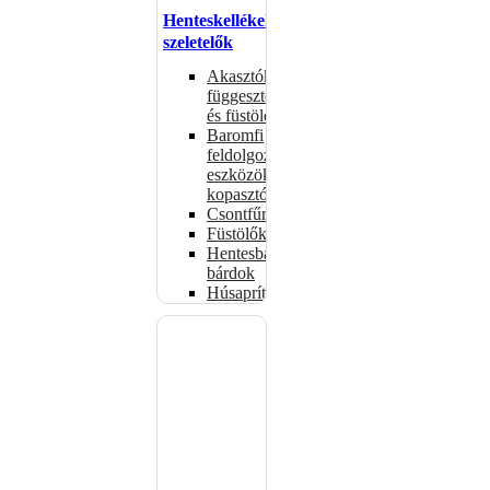
Henteskellékek,
szeletelők
Akasztók
függesztéshez
és füstöléshez
Baromfi
feldolgozó
eszközök,
kopasztók
Csontfűrészek
Füstölők
Hentesbalták,
bárdok
Húsaprítók