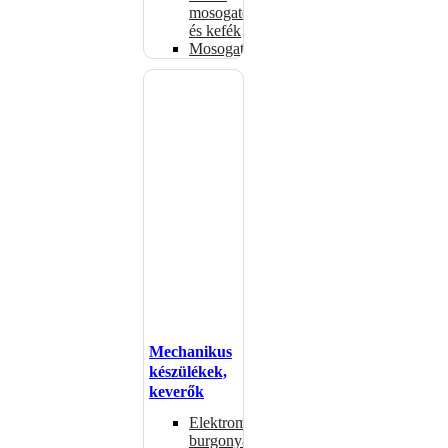
mosogatók
és kefék
Mosogatógépkosarak
Mechanikus
készülékek,
keverők
Elektromos
burgonyahámozók