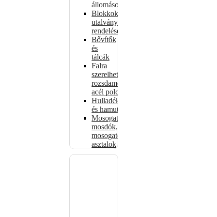
állomások
Blokkok
utalványokhoz,
rendelésekhez
Bővítők
és
tálcák
Falra
szerelhető
rozsdamentes
acél polcok
Hulladékkosarak
és hamutartók
Mosogatók,
mosdók,
mosogató
asztalok