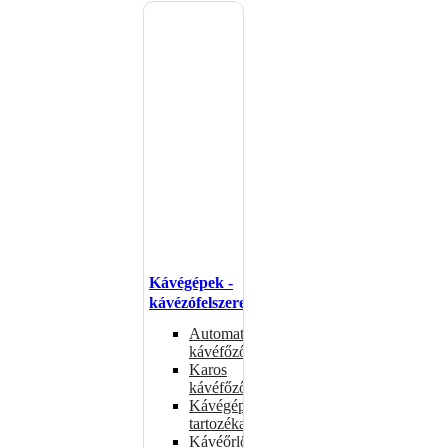
Kávégépek -
kávézófelszerelés
Automata
kávéfőzők
Karos
kávéfőzők
Kávégépek
tartozékai
Kávéőrlők