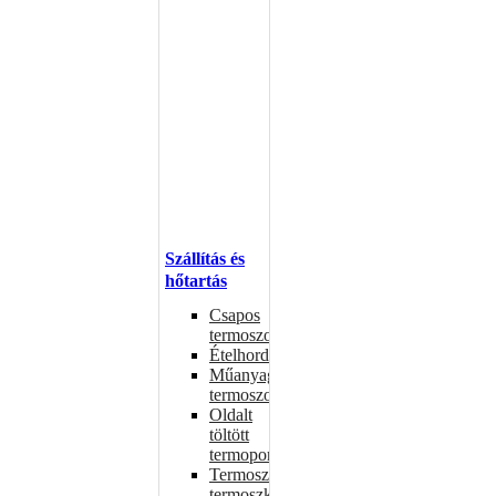
Szállítás és
hőtartás
Csapos
termoszok
Ételhordók
Műanyag
termoszok
Oldalt
töltött
termoportok
Termoszok,
termoszkannák