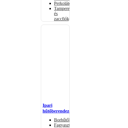
Perkolátorok
Tamperek
és
zaccfiókok
Ipari
hűtőberendezések
Borhűtők
Fagyasztóasztalok