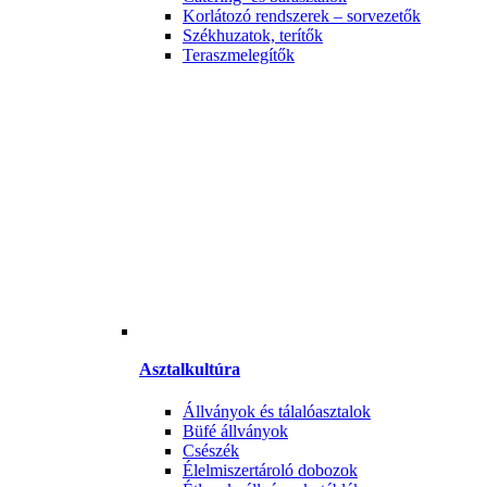
Korlátozó rendszerek – sorvezetők
Székhuzatok, terítők
Teraszmelegítők
Asztalkultúra
Állványok és tálalóasztalok
Büfé állványok
Csészék
Élelmiszertároló dobozok