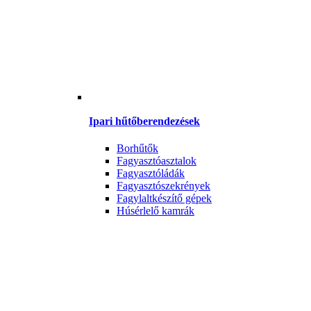
Ipari hűtőberendezések
Borhűtők
Fagyasztóasztalok
Fagyasztóládák
Fagyasztószekrények
Fagylaltkészítő gépek
Húsérlelő kamrák