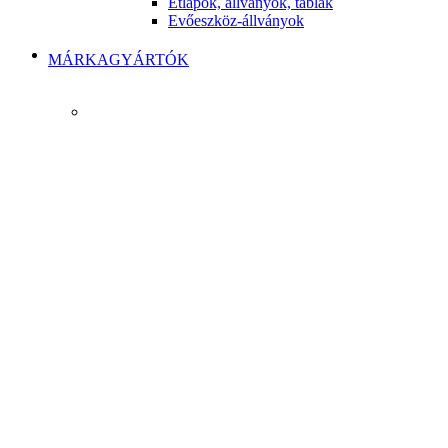
Étlapok, állványok, táblák
Evőeszköz-állványok
MÁRKAGYÁRTÓK