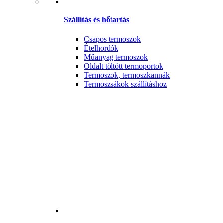
Szállítás és hőtartás
Csapos termoszok
Ételhordók
Műanyag termoszok
Oldalt töltött termoportok
Termoszok, termoszkannák
Termoszsákok szállításhoz