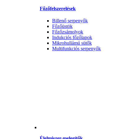
Főzőfelszerelések
Billenő serpenyők
Főzőüstök
Főzőzsámolyok
Indukciós főzőlapok
Mikrohullámú sütők
Multifunkciós serpenyők
Élelmiszer-melegítők