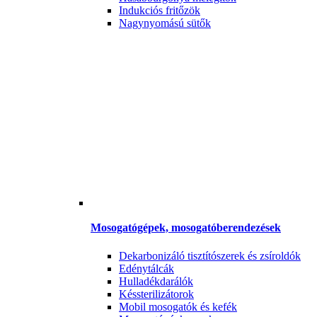
Indukciós fritőzök
Nagynyomású sütők
Mosogatógépek, mosogatóberendezések
Dekarbonizáló tisztítószerek és zsíroldók
Edénytálcák
Hulladékdarálók
Késsterilizátorok
Mobil mosogatók és kefék