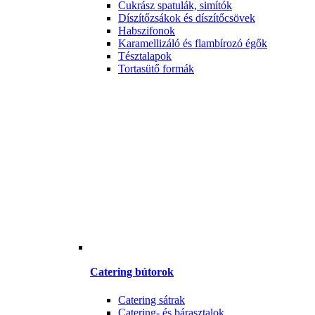
Cukrász spatulák, simítók
Díszítőzsákok és díszítőcsövek
Habszifonok
Karamellizáló és flambírozó égők
Tésztalapok
Tortasütő formák
Catering bútorok
Catering sátrak
Catering- és bárasztalok