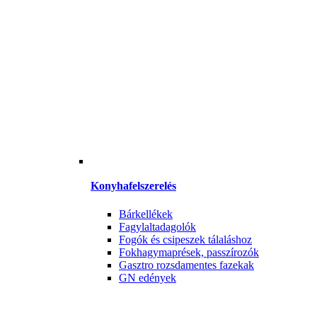
Konyhafelszerelés
Bárkellékek
Fagylaltadagolók
Fogók és csipeszek tálaláshoz
Fokhagymaprések, passzírozók
Gasztro rozsdamentes fazekak
GN edények