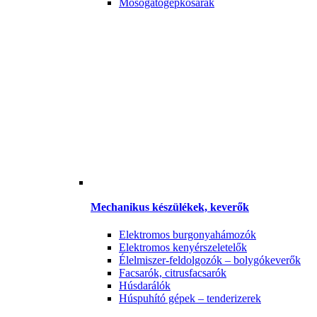
Mosogatógépkosarak
Mechanikus készülékek, keverők
Elektromos burgonyahámozók
Elektromos kenyérszeletelők
Élelmiszer-feldolgozók – bolygókeverők
Facsarók, citrusfacsarók
Húsdarálók
Húspuhító gépek – tenderizerek