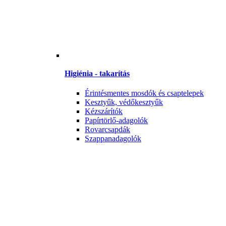
Higiénia - takarítás
Érintésmentes mosdók és csaptelepek
Kesztyűk, védőkesztyűk
Kézszárítók
Papírtörlő-adagolók
Rovarcsapdák
Szappanadagolók