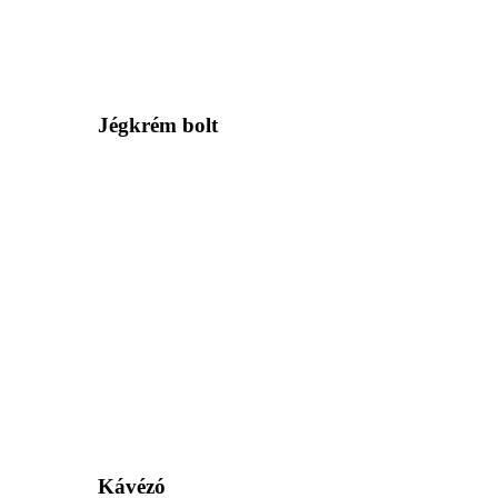
Jégkrém bolt
Kávézó