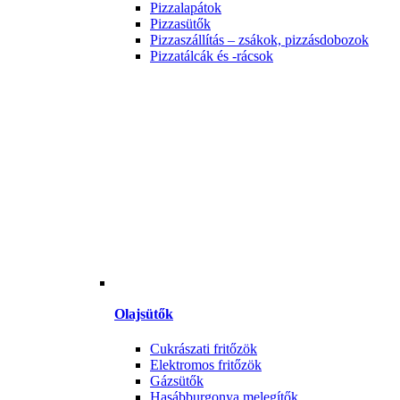
Pizzalapátok
Pizzasütők
Pizzaszállítás – zsákok, pizzásdobozok
Pizzatálcák és -rácsok
Olajsütők
Cukrászati fritőzök
Elektromos fritőzök
Gázsütők
Hasábburgonya melegítők