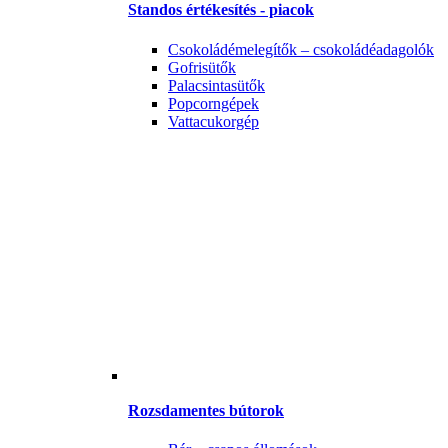
Standos értékesítés - piacok
Csokoládémelegítők – csokoládéadagolók
Gofrisütők
Palacsintasütők
Popcorngépek
Vattacukorgép
Rozsdamentes bútorok