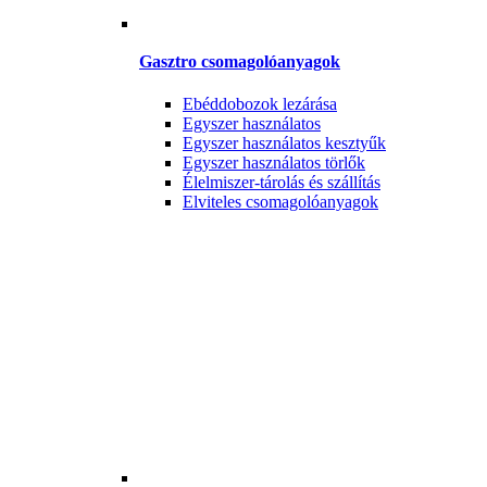
Gasztro csomagolóanyagok
Ebéddobozok lezárása
Egyszer használatos
Egyszer használatos kesztyűk
Egyszer használatos törlők
Élelmiszer-tárolás és szállítás
Elviteles csomagolóanyagok