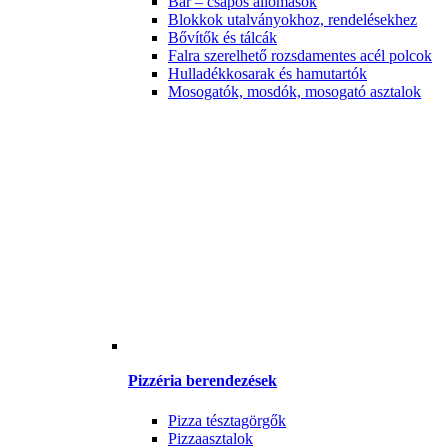
Bár – csapos állomások
Blokkok utalványokhoz, rendelésekhez
Bővítők és tálcák
Falra szerelhető rozsdamentes acél polcok
Hulladékkosarak és hamutartók
Mosogatók, mosdók, mosogató asztalok
Pizzéria berendezések
Pizza tésztagörgők
Pizzaasztalok