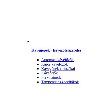
Kávégépek - kávézófelszerelés
Automata kávéfőzők
Karos kávéfőzők
Kávégépek tartozékai
Kávéőrlők
Perkolátorok
Tamperek és zaccfiókok