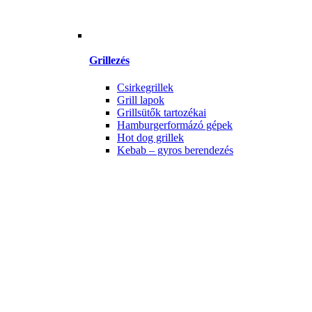
Grillezés
Csirkegrillek
Grill lapok
Grillsütők tartozékai
Hamburgerformázó gépek
Hot dog grillek
Kebab – gyros berendezés