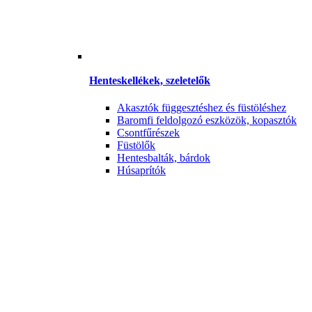
Henteskellékek, szeletelők
Akasztók függesztéshez és füstöléshez
Baromfi feldolgozó eszközök, kopasztók
Csontfűrészek
Füstölők
Hentesbalták, bárdok
Húsaprítók