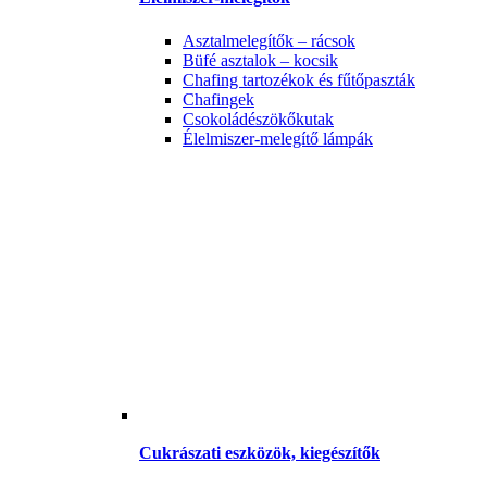
Asztalmelegítők – rácsok
Büfé asztalok – kocsik
Chafing tartozékok és fűtőpaszták
Chafingek
Csokoládészökőkutak
Élelmiszer-melegítő lámpák
Cukrászati eszközök, kiegészítők