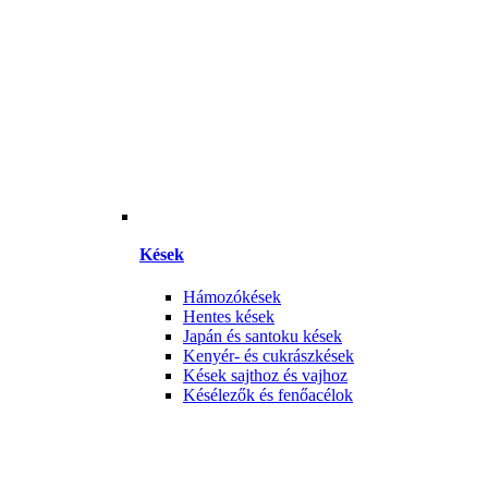
Kések
Hámozókések
Hentes kések
Japán és santoku kések
Kenyér- és cukrászkések
Kések sajthoz és vajhoz
Késélezők és fenőacélok