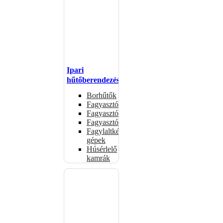
Ipari
hűtőberendezések
Borhűtők
Fagyasztóasztalok
Fagyasztóládák
Fagyasztószekrények
Fagylaltkészítő
gépek
Húsérlelő
kamrák