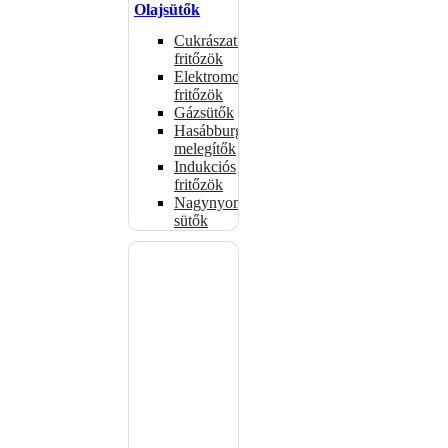
Olajsütők
Cukrászati
fritőzök
Elektromos
fritőzök
Gázsütők
Hasábburgonya
melegítők
Indukciós
fritőzök
Nagynyomású
sütők