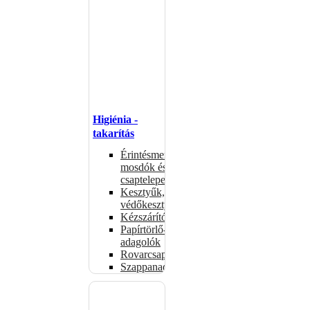
Higiénia -
takarítás
Érintésmentes
mosdók és
csaptelepek
Kesztyűk,
védőkesztyűk
Kézszárítók
Papírtörlő-
adagolók
Rovarcsapdák
Szappanadagolók