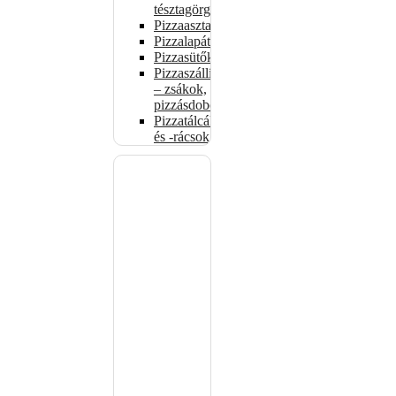
tésztagörgők
Pizzaasztalok
Pizzalapátok
Pizzasütők
Pizzaszállítás
– zsákok,
pizzásdobozok
Pizzatálcák
és -rácsok