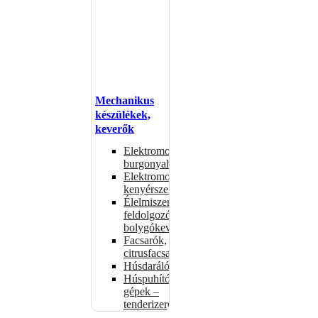
Mechanikus
készülékek,
keverők
Elektromos
burgonyahámozók
Elektromos
kenyérszeletelők
Élelmiszer-
feldolgozók –
bolygókeverők
Facsarók,
citrusfacsarók
Húsdarálók
Húspuhító
gépek –
tenderizerek