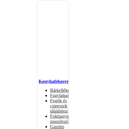
Konyhafelszerelés
Bárkellékek
Fagylaltadagolók
Fogók és
csipeszek
tálaláshoz
Fokhagymaprések,
passzírozók
Gasztro