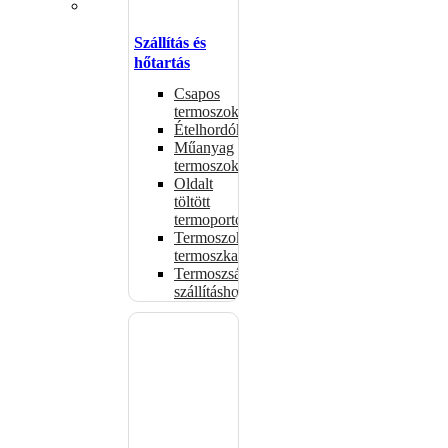
Szállítás és
hőtartás
Csapos
termoszok
Ételhordók
Műanyag
termoszok
Oldalt
töltött
termoportok
Termoszok,
termoszkannák
Termoszsákok
szállításhoz