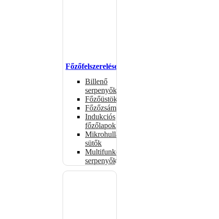
Főzőfelszerelések
Billenő
serpenyők
Főzőüstök
Főzőzsámolyok
Indukciós
főzőlapok
Mikrohullámú
sütők
Multifunkciós
serpenyők