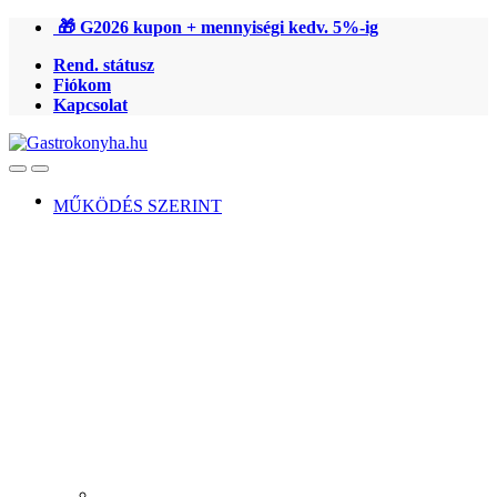
Ugrás
Ugrás
🎁 G2026 kupon + mennyiségi kedv. 5%-ig
a
a
Rend. státusz
navigációhoz
tartalomra
Fiókom
Kapcsolat
Open
Close
MŰKÖDÉS SZERINT