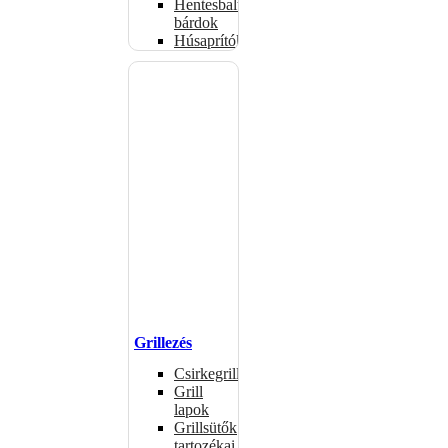
Hentesbalták,
bárdok
Húsaprítók
Grillezés
Csirkegrillek
Grill
lapok
Grillsütők
tartozékai