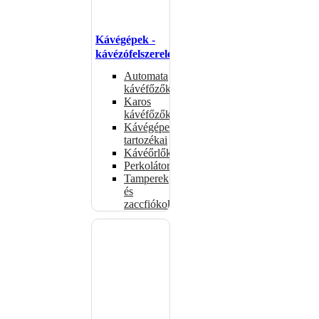
Kávégépek -
kávézófelszerelés
Automata
kávéfőzők
Karos
kávéfőzők
Kávégépek
tartozékai
Kávéőrlők
Perkolátorok
Tamperek
és
zaccfiókok