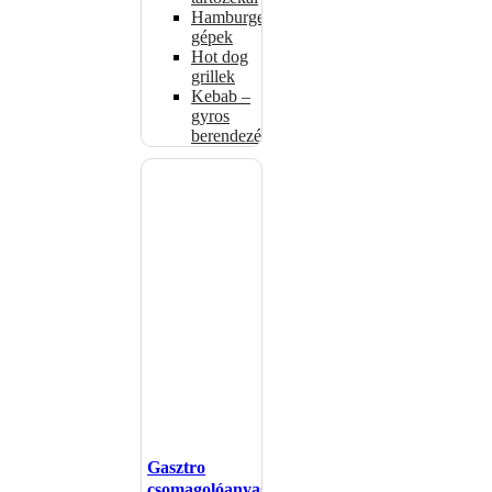
Hamburgerformázó
gépek
Hot dog
grillek
Kebab –
gyros
berendezés
Gasztro
csomagolóanyagok