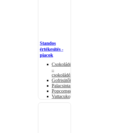
Standos
értékesítés -
piacok
Csokoládémelegítők
–
csokoládéadagolók
Gofrisütők
Palacsintasütők
Popcorngépek
Vattacukorgép