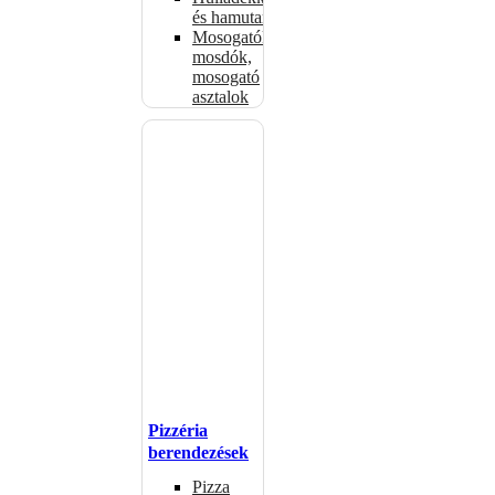
és hamutartók
Mosogatók,
mosdók,
mosogató
asztalok
Pizzéria
berendezések
Pizza