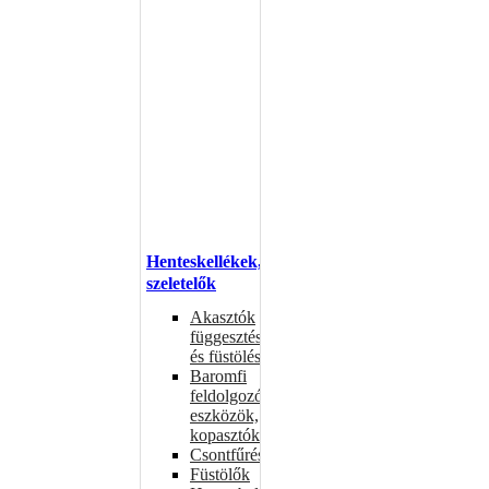
Henteskellékek,
szeletelők
Akasztók
függesztéshez
és füstöléshez
Baromfi
feldolgozó
eszközök,
kopasztók
Csontfűrészek
Füstölők