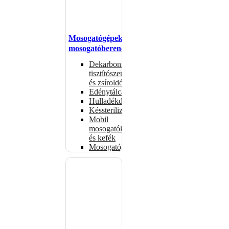
Mosogatógépek,
mosogatóberendezések
Dekarbonizáló
tisztítószerek
és zsíroldók
Edénytálcák
Hulladékdarálók
Késsterilizátorok
Mobil
mosogatók
és kefék
Mosogatógépkosarak