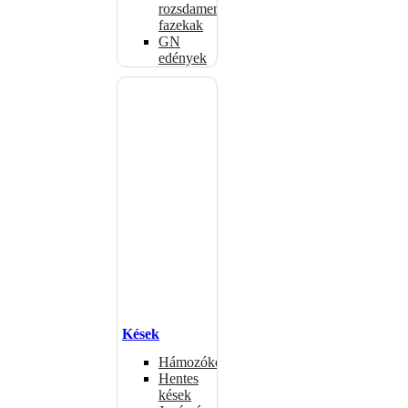
rozsdamentes
fazekak
GN
edények
Kések
Hámozókések
Hentes
kések