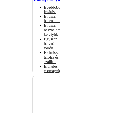
Ebéddobozok
lezárása
Egyszer
használatos
Egyszer
használatos
kesztyűk
Egyszer
használatos
törlők
Élelmiszer-
tárolás és
szállítás
Elviteles
csomagolóanyagok