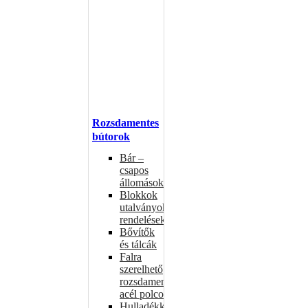
Rozsdamentes
bútorok
Bár –
csapos
állomások
Blokkok
utalványokhoz,
rendelésekhez
Bővítők
és tálcák
Falra
szerelhető
rozsdamentes
acél polcok
Hulladékkosarak