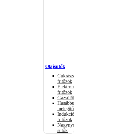
Olajsütők
Cukrászati
fritőzök
Elektromos
fritőzök
Gázsütők
Hasábburgonya
melegítők
Indukciós
fritőzök
Nagynyomású
sütők