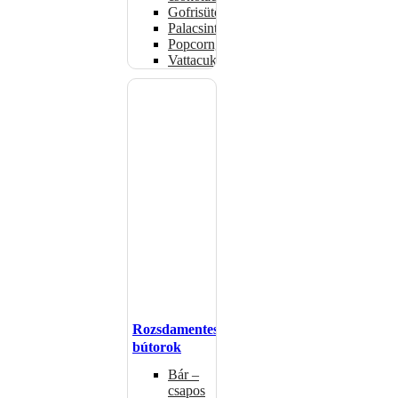
Gofrisütők
Palacsintasütők
Popcorngépek
Vattacukorgép
Rozsdamentes
bútorok
Bár –
csapos