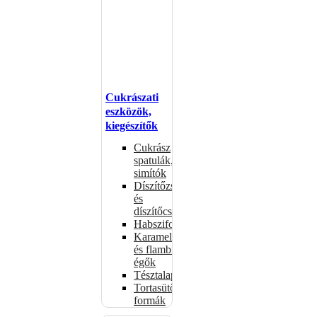
Cukrászati
eszközök,
kiegészítők
Cukrász
spatulák,
simítók
Díszítőzsákok
és
díszítőcsövek
Habszifonok
Karamellizáló
és flambírozó
égők
Tésztalapok
Tortasütő
formák