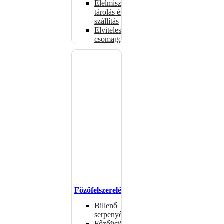
Élelmiszer-
tárolás és
szállítás
Elviteles
csomagolóanyagok
Főzőfelszerelések
Billenő
serpenyők
Főzőüstök