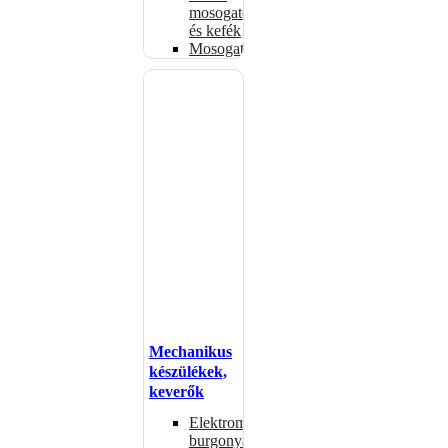
mosogatók
és kefék
Mosogatógépkosarak
Mechanikus
készülékek,
keverők
Elektromos
burgonyahámozók