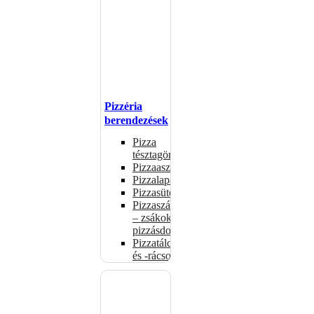
Pizzéria
berendezések
Pizza
tésztagörgők
Pizzaasztalok
Pizzalapátok
Pizzasütők
Pizzaszállítás
– zsákok,
pizzásdobozok
Pizzatálcák
és -rácsok