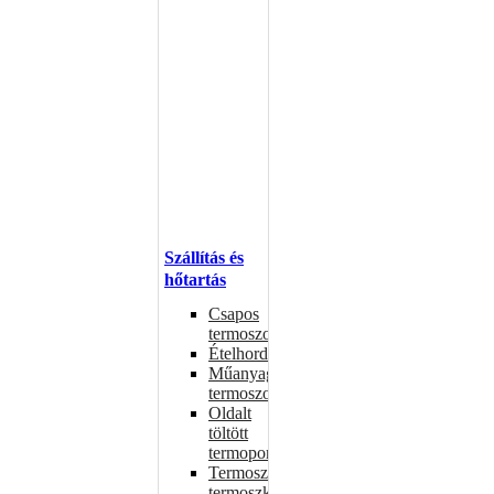
Szállítás és
hőtartás
Csapos
termoszok
Ételhordók
Műanyag
termoszok
Oldalt
töltött
termoportok
Termoszok,
termoszkannák