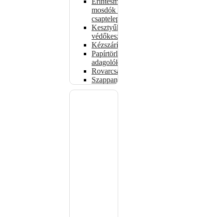
Érintésmentes
mosdók és
csaptelepek
Kesztyűk,
védőkesztyűk
Kézszárítók
Papírtörlő-
adagolók
Rovarcsapdák
Szappanadagolók