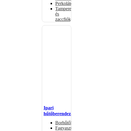
Perkolátorok
Tamperek
és
zaccfiókok
Ipari
hűtőberendezések
Borhűtők
Fagyasztóasztalok