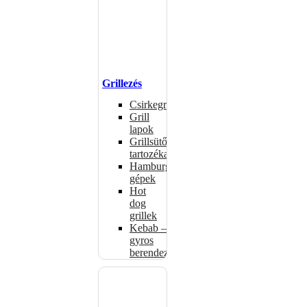
Grillezés
Csirkegrillek
Grill
lapok
Grillsütők
tartozékai
Hamburgerformázó
gépek
Hot
dog
grillek
Kebab –
gyros
berendezés