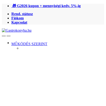
Ugrás
Ugrás
🎁 G2026 kupon + mennyiségi kedv. 5%-ig
a
a
Rend. státusz
navigációhoz
tartalomra
Fiókom
Kapcsolat
Open
Close
MŰKÖDÉS SZERINT