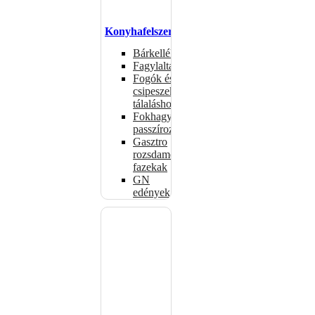
Konyhafelszerelés
Bárkellékek
Fagylaltadagolók
Fogók és
csipeszek
tálaláshoz
Fokhagymaprések,
passzírozók
Gasztro
rozsdamentes
fazekak
GN
edények