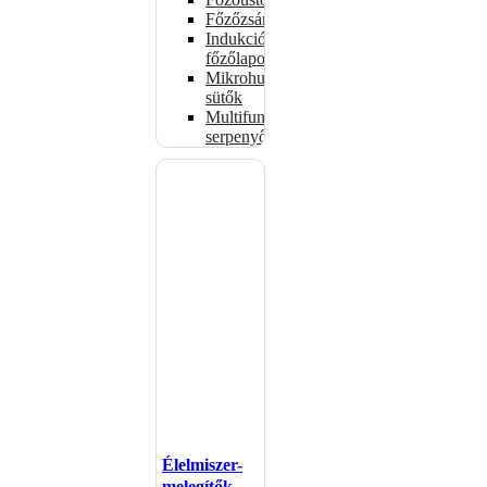
Főzőzsámolyok
Indukciós
főzőlapok
Mikrohullámú
sütők
Multifunkciós
serpenyők
Élelmiszer-
melegítők