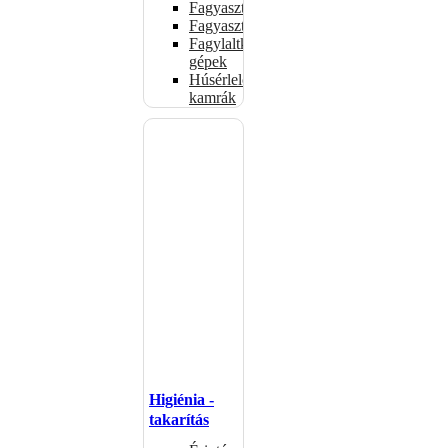
Fagyasztóládák
Fagyasztószekrények
Fagylaltkészítő
gépek
Húsérlelő
kamrák
Higiénia -
takarítás