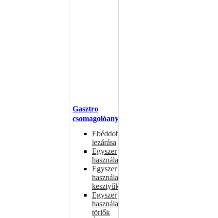
Gasztro
csomagolóanyagok
Ebéddobozok
lezárása
Egyszer
használatos
Egyszer
használatos
kesztyűk
Egyszer
használatos
törlők