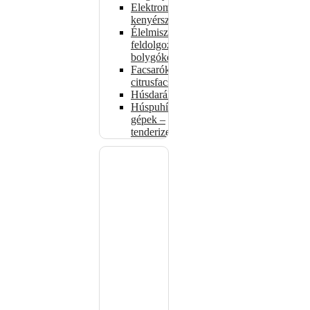
Elektromos
kenyérszeletelők
Élelmiszer-
feldolgozók –
bolygókeverők
Facsarók,
citrusfacsarók
Húsdarálók
Húspuhító
gépek –
tenderizerek