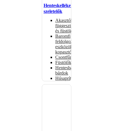
Henteskellékek,
szeletelők
Akasztók
függesztéshez
és füstöléshez
Baromfi
feldolgozó
eszközök,
kopasztók
Csontfűrészek
Füstölők
Hentesbalták,
bárdok
Húsaprítók