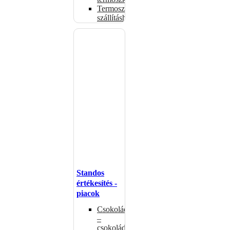
Termoszsákok
szállításhoz
Standos
értékesítés -
piacok
Csokoládémelegítők
–
csokoládéadagolók