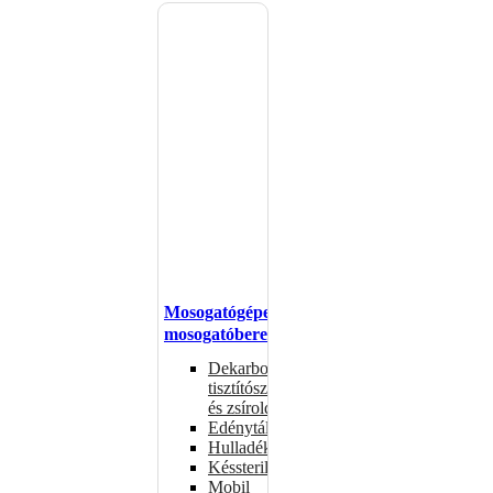
Mosogatógépek,
mosogatóberendezések
Dekarbonizáló
tisztítószerek
és zsíroldók
Edénytálcák
Hulladékdarálók
Késsterilizátorok
Mobil