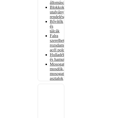
állomások
Blokkok
utalványokhoz,
rendelésekhez
Bővítők
és
tálcák
Falra
szerelhető
rozsdamentes
acél polcok
Hulladékkosarak
és hamutartók
Mosogatók,
mosdók,
mosogató
asztalok