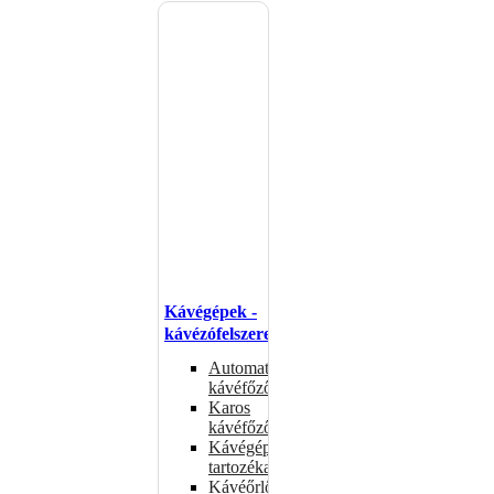
Kávégépek -
kávézófelszerelés
Automata
kávéfőzők
Karos
kávéfőzők
Kávégépek
tartozékai
Kávéőrlők