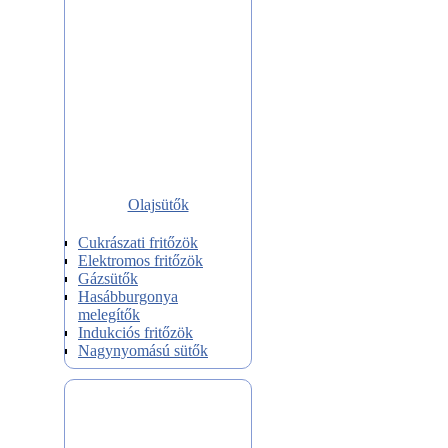
Olajsütők
Cukrászati fritőzök
Elektromos fritőzök
Gázsütők
Hasábburgonya
melegítők
Indukciós fritőzök
Nagynyomású sütők