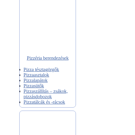
Pizzéria berendezések
Pizza tésztagörgők
Pizzaasztalok
Pizzalapátok
Pizzasütők
Pizzaszállítás – zsákok,
pizzásdobozok
Pizzatálcák és -rácsok