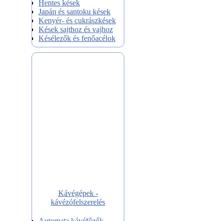
Hentes kések
Japán és santoku kések
Kenyér- és cukrászkések
Kések sajthoz és vajhoz
Késélezők és fenőacélok
Kávégépek -
kávézófelszerelés
Automata kávéfőzők