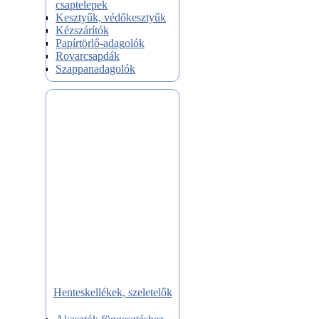
csaptelepek
Kesztyűk, védőkesztyűk
Kézszárítók
Papírtörlő-adagolók
Rovarcsapdák
Szappanadagolók
Henteskellékek, szeletelők