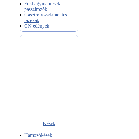
Fokhagymaprések,
passzírozók
Gasztro rozsdamentes
fazekak
GN edények
Kések
Hámozókések