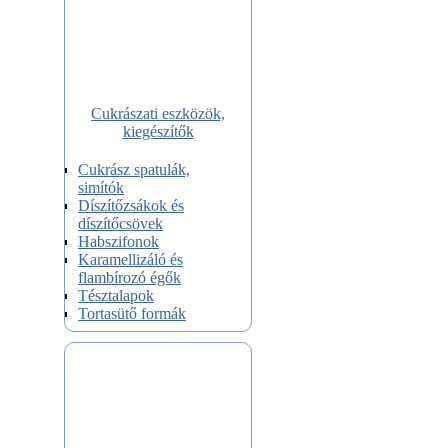
Cukrászati eszközök,
kiegészítők
Cukrász spatulák,
simítók
Díszítőzsákok és
díszítőcsövek
Habszifonok
Karamellizáló és
flambírozó égők
Tésztalapok
Tortasütő formák