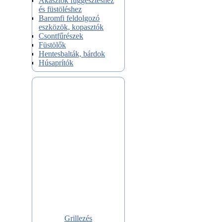
Akasztók függesztéshez
és füstöléshez
Baromfi feldolgozó
eszközök, kopasztók
Csontfűrészek
Füstölők
Hentesbalták, bárdok
Húsaprítók
Grillezés