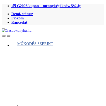
Ugrás
Ugrás
🎁 G2026 kupon + mennyiségi kedv. 5%-ig
a
a
Rend. státusz
navigációhoz
tartalomra
Fiókom
Kapcsolat
Open
Close
MŰKÖDÉS SZERINT