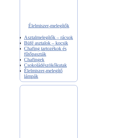
Élelmiszer-melegítők
Asztalmelegítők – rácsok
Büfé asztalok – kocsik
Chafing tartozékok és
fűtőpaszták
Chafingek
Csokoládészökőkutak
Élelmiszer-melegítő
lámpák