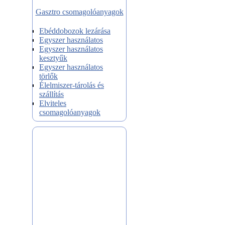
Gasztro csomagolóanyagok
Ebéddobozok lezárása
Egyszer használatos
Egyszer használatos
kesztyűk
Egyszer használatos
törlők
Élelmiszer-tárolás és
szállítás
Elviteles
csomagolóanyagok