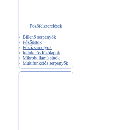
Főzőfelszerelések
Billenő serpenyők
Főzőüstök
Főzőzsámolyok
Indukciós főzőlapok
Mikrohullámú sütők
Multifunkciós serpenyők