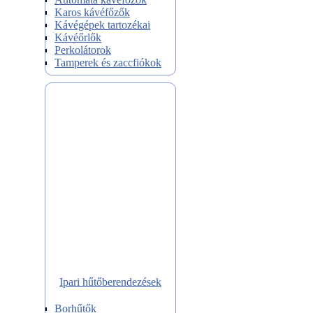
Karos kávéfőzők
Kávégépek tartozékai
Kávéőrlők
Perkolátorok
Tamperek és zaccfiókok
Ipari hűtőberendezések
Borhűtők