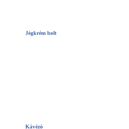
Jégkrém bolt
Kávézó