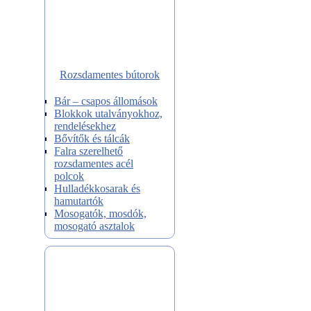
Rozsdamentes bútorok
Bár – csapos állomások
Blokkok utalványokhoz,
rendelésekhez
Bővítők és tálcák
Falra szerelhető
rozsdamentes acél
polcok
Hulladékkosarak és
hamutartók
Mosogatók, mosdók,
mosogató asztalok