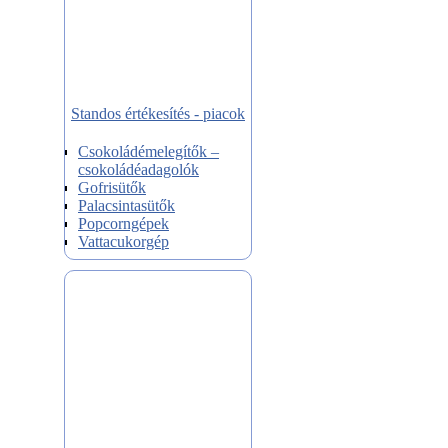
Standos értékesítés - piacok
Csokoládémelegítők –
csokoládéadagolók
Gofrisütők
Palacsintasütők
Popcorngépek
Vattacukorgép