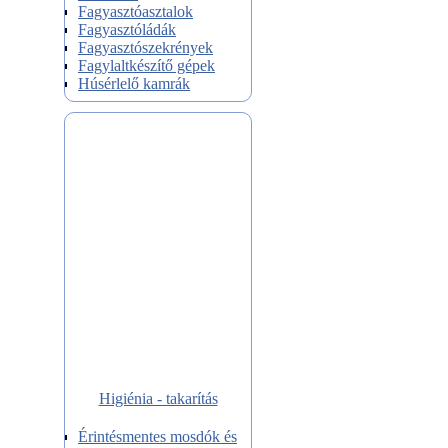
Fagyasztóasztalok
Fagyasztóládák
Fagyasztószekrények
Fagylaltkészítő gépek
Húsérlelő kamrák
Higiénia - takarítás
Érintésmentes mosdók és