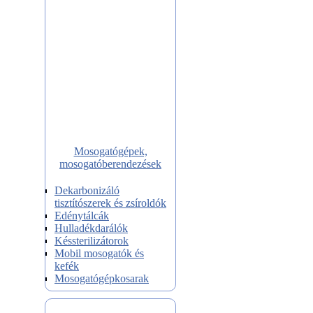
Mosogatógépek,
mosogatóberendezések
Dekarbonizáló
tisztítószerek és zsíroldók
Edénytálcák
Hulladékdarálók
Késsterilizátorok
Mobil mosogatók és
kefék
Mosogatógépkosarak