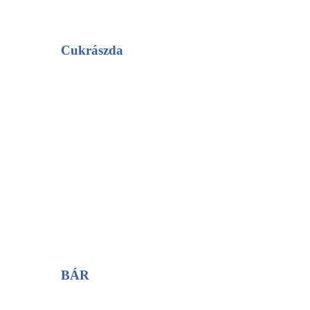
Cukrászda
BÁR