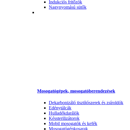
Indukciós fritőzök
Nagynyomású sütők
Mosogatógépek, mosogatóberendezések
Dekarbonizáló tisztítószerek és zsíroldók
Edénytálcák
Hulladékdarálók
Késsterilizátorok
Mobil mosogatók és kefék
Mosogatógépkosarak