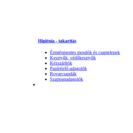
Higiénia - takarítás
Érintésmentes mosdók és csaptelepek
Kesztyűk, védőkesztyűk
Kézszárítók
Papírtörlő-adagolók
Rovarcsapdák
Szappanadagolók