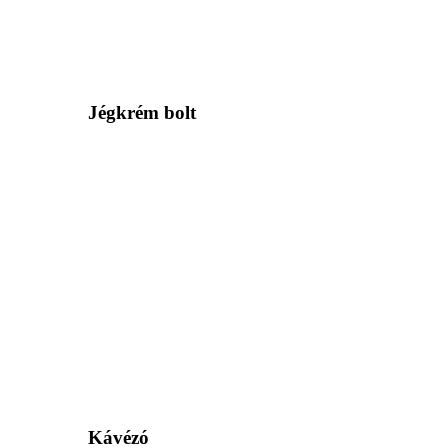
Jégkrém bolt
Kávézó