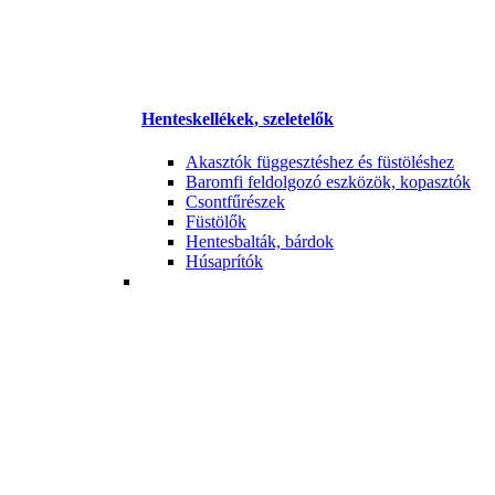
Henteskellékek, szeletelők
Akasztók függesztéshez és füstöléshez
Baromfi feldolgozó eszközök, kopasztók
Csontfűrészek
Füstölők
Hentesbalták, bárdok
Húsaprítók