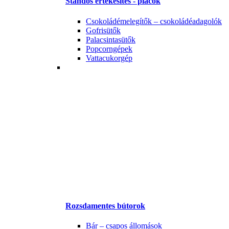
Standos értékesítés - piacok
Csokoládémelegítők – csokoládéadagolók
Gofrisütők
Palacsintasütők
Popcorngépek
Vattacukorgép
Rozsdamentes bútorok
Bár – csapos állomások