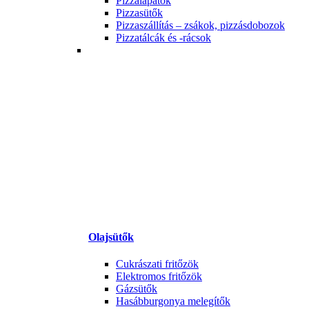
Pizzalapátok
Pizzasütők
Pizzaszállítás – zsákok, pizzásdobozok
Pizzatálcák és -rácsok
Olajsütők
Cukrászati fritőzök
Elektromos fritőzök
Gázsütők
Hasábburgonya melegítők