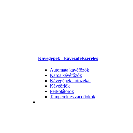
Kávégépek - kávézófelszerelés
Automata kávéfőzők
Karos kávéfőzők
Kávégépek tartozékai
Kávéőrlők
Perkolátorok
Tamperek és zaccfiókok