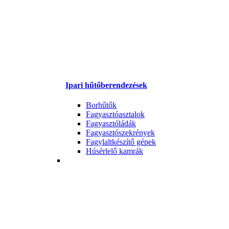
Ipari hűtőberendezések
Borhűtők
Fagyasztóasztalok
Fagyasztóládák
Fagyasztószekrények
Fagylaltkészítő gépek
Húsérlelő kamrák