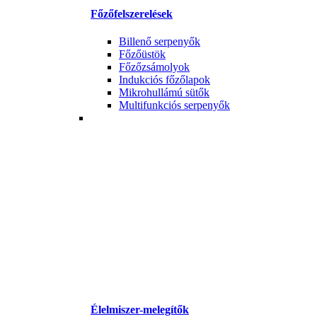
Főzőfelszerelések
Billenő serpenyők
Főzőüstök
Főzőzsámolyok
Indukciós főzőlapok
Mikrohullámú sütők
Multifunkciós serpenyők
Élelmiszer-melegítők