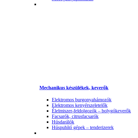
Mechanikus készülékek, keverők
Elektromos burgonyahámozók
Elektromos kenyérszeletelők
Élelmiszer-feldolgozók – bolygókeverők
Facsarók, citrusfacsarók
Húsdarálók
Húspuhító gépek – tenderizerek