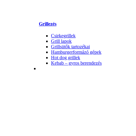
Grillezés
Csirkegrillek
Grill lapok
Grillsütők tartozékai
Hamburgerformázó gépek
Hot dog grillek
Kebab – gyros berendezés