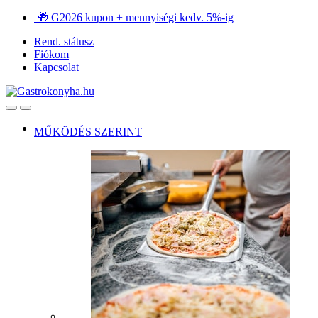
Ugrás
Ugrás
🎁 G2026 kupon + mennyiségi kedv. 5%-ig
a
a
Rend. státusz
navigációhoz
tartalomra
Fiókom
Kapcsolat
Open
Close
MŰKÖDÉS SZERINT