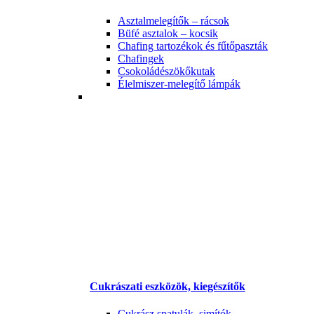
Asztalmelegítők – rácsok
Büfé asztalok – kocsik
Chafing tartozékok és fűtőpaszták
Chafingek
Csokoládészökőkutak
Élelmiszer-melegítő lámpák
Cukrászati eszközök, kiegészítők
Cukrász spatulák, simítók