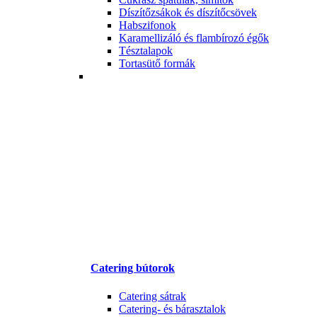
Díszítőzsákok és díszítőcsövek
Habszifonok
Karamellizáló és flambírozó égők
Tésztalapok
Tortasütő formák
Catering bútorok
Catering sátrak
Catering- és bárasztalok