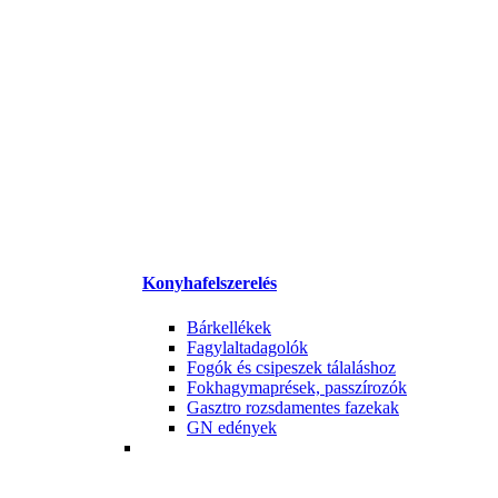
Konyhafelszerelés
Bárkellékek
Fagylaltadagolók
Fogók és csipeszek tálaláshoz
Fokhagymaprések, passzírozók
Gasztro rozsdamentes fazekak
GN edények