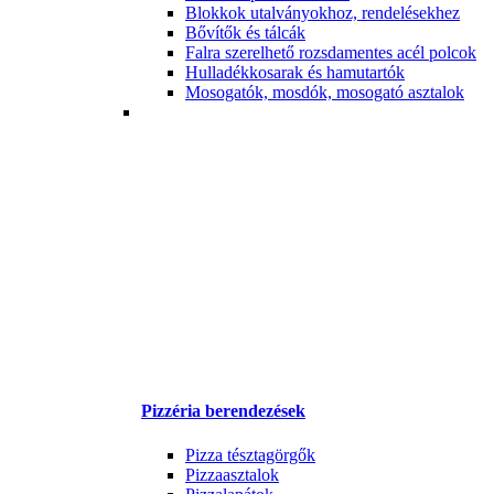
Blokkok utalványokhoz, rendelésekhez
Bővítők és tálcák
Falra szerelhető rozsdamentes acél polcok
Hulladékkosarak és hamutartók
Mosogatók, mosdók, mosogató asztalok
Pizzéria berendezések
Pizza tésztagörgők
Pizzaasztalok