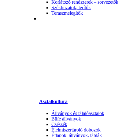
Korlátozó rendszerek – sorvezetők
Székhuzatok, terítők
Teraszmelegítők
Asztalkultúra
Állványok és tálalóasztalok
Büfé állványok
Csészék
Élelmiszertároló dobozok
Étlapok, állványok, táblák