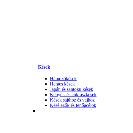
Kések
Hámozókések
Hentes kések
Japán és santoku kések
Kenyér- és cukrászkések
Kések sajthoz és vajhoz
Késélezők és fenőacélok