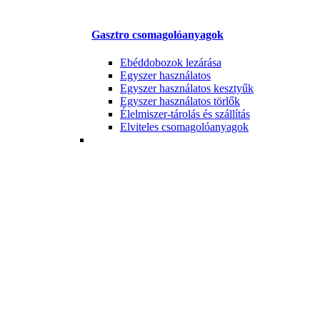
Gasztro csomagolóanyagok
Ebéddobozok lezárása
Egyszer használatos
Egyszer használatos kesztyűk
Egyszer használatos törlők
Élelmiszer-tárolás és szállítás
Elviteles csomagolóanyagok