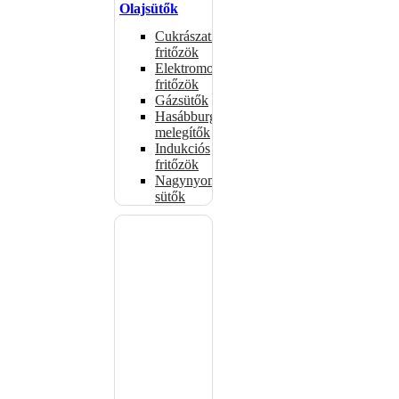
Olajsütők
Cukrászati
fritőzök
Elektromos
fritőzök
Gázsütők
Hasábburgonya
melegítők
Indukciós
fritőzök
Nagynyomású
sütők