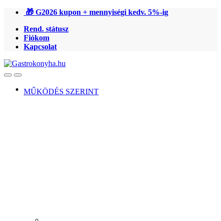
Ugrás
Ugrás
🎁 G2026 kupon + mennyiségi kedv. 5%-ig
a
a
Rend. státusz
navigációhoz
tartalomra
Fiókom
Kapcsolat
Open
Close
MŰKÖDÉS SZERINT