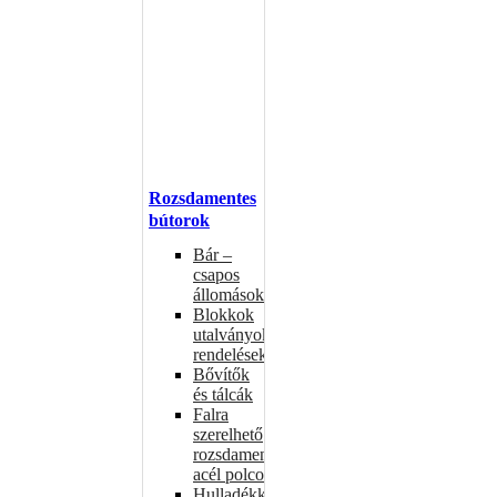
Rozsdamentes
bútorok
Bár –
csapos
állomások
Blokkok
utalványokhoz,
rendelésekhez
Bővítők
és tálcák
Falra
szerelhető
rozsdamentes
acél polcok
Hulladékkosarak