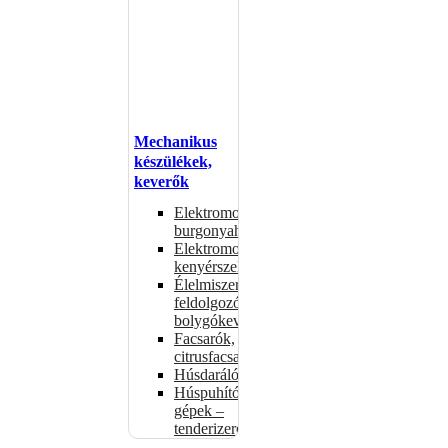
Mechanikus
készülékek,
keverők
Elektromos
burgonyahámozók
Elektromos
kenyérszeletelők
Élelmiszer-
feldolgozók –
bolygókeverők
Facsarók,
citrusfacsarók
Húsdarálók
Húspuhító
gépek –
tenderizerek