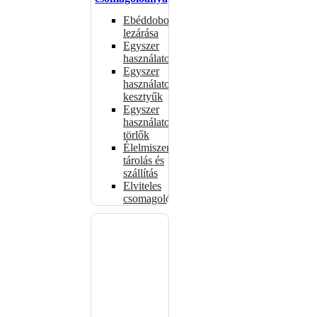
Ebéddobozok
lezárása
Egyszer
használatos
Egyszer
használatos
kesztyűk
Egyszer
használatos
törlők
Élelmiszer-
tárolás és
szállítás
Elviteles
csomagolóanyagok