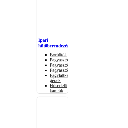
Ipari
hűtőberendezések
Borhűtők
Fagyasztóasztalok
Fagyasztóládák
Fagyasztószekrények
Fagylaltkészítő
gépek
Húsérlelő
kamrák