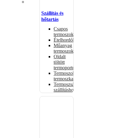
Szállítás és
hőtartás
Csapos
termoszok
Ételhordók
Műanyag
termoszok
Oldalt
töltött
termoportok
Termoszok,
termoszkannák
Termoszsákok
szállításhoz