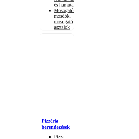
és hamutartók
Mosogatók,
mosdók,
mosogató
asztalok
Pizzéria
berendezések
Pizza