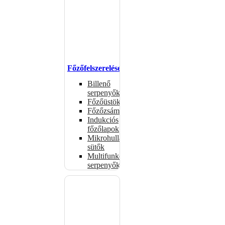
Főzőfelszerelések
Billenő
serpenyők
Főzőüstök
Főzőzsámolyok
Indukciós
főzőlapok
Mikrohullámú
sütők
Multifunkciós
serpenyők