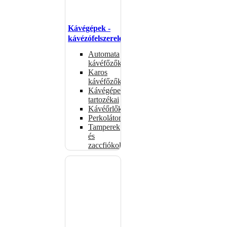
Kávégépek -
kávézófelszerelés
Automata
kávéfőzők
Karos
kávéfőzők
Kávégépek
tartozékai
Kávéőrlők
Perkolátorok
Tamperek
és
zaccfiókok