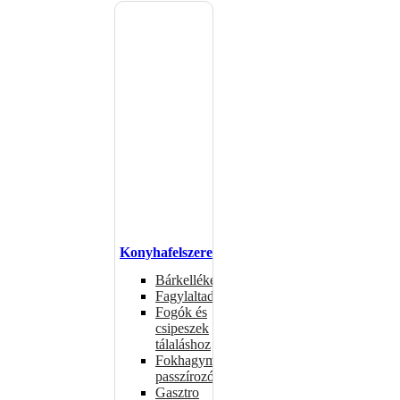
Konyhafelszerelés
Bárkellékek
Fagylaltadagolók
Fogók és
csipeszek
tálaláshoz
Fokhagymaprések,
passzírozók
Gasztro