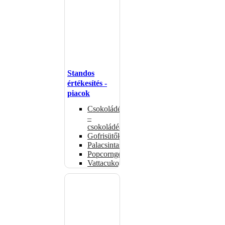
Standos
értékesítés -
piacok
Csokoládémelegítők
–
csokoládéadagolók
Gofrisütők
Palacsintasütők
Popcorngépek
Vattacukorgép