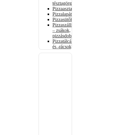
tésztagörgők
Pizzaasztalok
Pizzalapátok
Pizzasütők
Pizzaszállítás
– zsákok,
pizzásdobozok
Pizzatálcák
és -rácsok