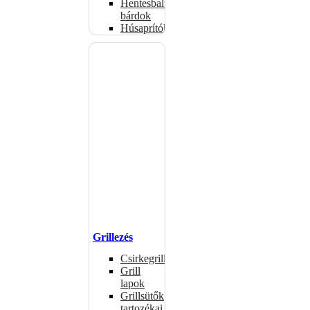
Hentesbalták,
bárdok
Húsaprítók
Grillezés
Csirkegrillek
Grill
lapok
Grillsütők
tartozékai