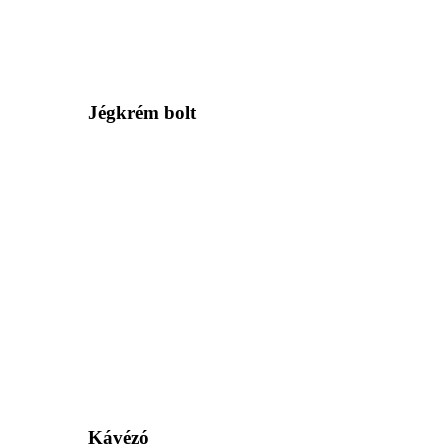
Jégkrém bolt
Kávézó