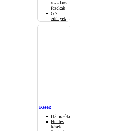
rozsdamentes
fazekak
GN
edények
Kések
Hámozókések
Hentes
kések