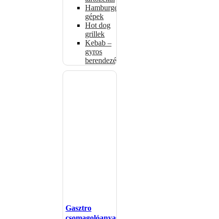
Hamburgerformázó
gépek
Hot dog
grillek
Kebab –
gyros
berendezés
Gasztro
csomagolóanyagok