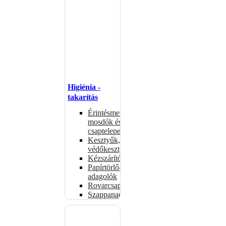
Higiénia -
takarítás
Érintésmentes
mosdók és
csaptelepek
Kesztyűk,
védőkesztyűk
Kézszárítók
Papírtörlő-
adagolók
Rovarcsapdák
Szappanadagolók