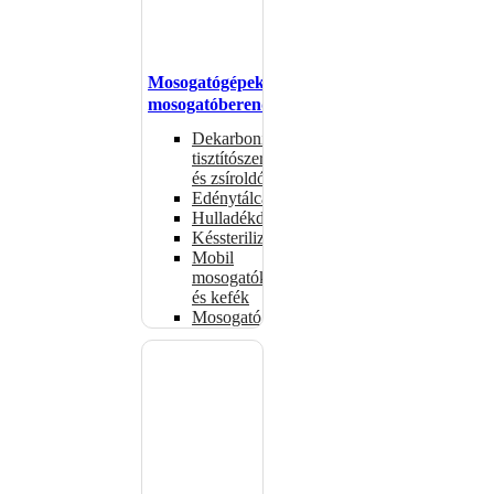
Mosogatógépek,
mosogatóberendezések
Dekarbonizáló
tisztítószerek
és zsíroldók
Edénytálcák
Hulladékdarálók
Késsterilizátorok
Mobil
mosogatók
és kefék
Mosogatógépkosarak