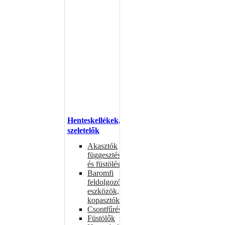
Henteskellékek,
szeletelők
Akasztók
függesztéshez
és füstöléshez
Baromfi
feldolgozó
eszközök,
kopasztók
Csontfűrészek
Füstölők