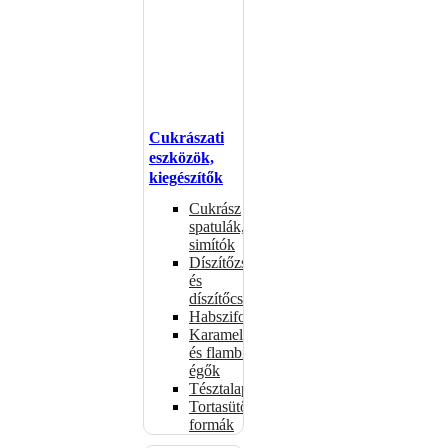
Cukrászati
eszközök,
kiegészítők
Cukrász
spatulák,
simítók
Díszítőzsákok
és
díszítőcsövek
Habszifonok
Karamellizáló
és flambírozó
égők
Tésztalapok
Tortasütő
formák