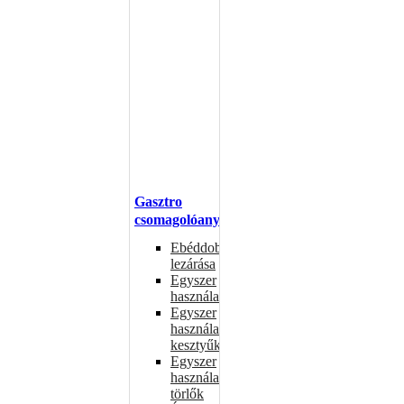
Gasztro
csomagolóanyagok
Ebéddobozok
lezárása
Egyszer
használatos
Egyszer
használatos
kesztyűk
Egyszer
használatos
törlők