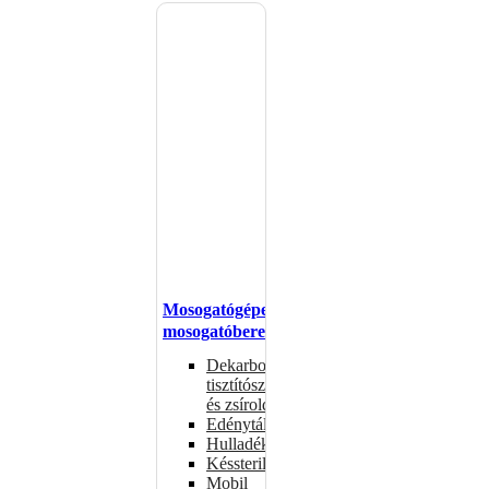
Mosogatógépek,
mosogatóberendezések
Dekarbonizáló
tisztítószerek
és zsíroldók
Edénytálcák
Hulladékdarálók
Késsterilizátorok
Mobil