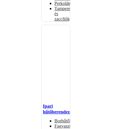
Perkolátorok
Tamperek
és
zaccfiókok
Ipari
hűtőberendezések
Borhűtők
Fagyasztóasztalok