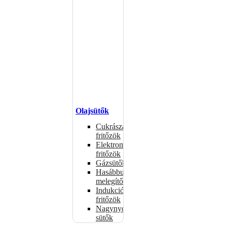
Olajsütők
Cukrászati
fritőzök
Elektromos
fritőzök
Gázsütők
Hasábburgonya
melegítők
Indukciós
fritőzök
Nagynyomású
sütők