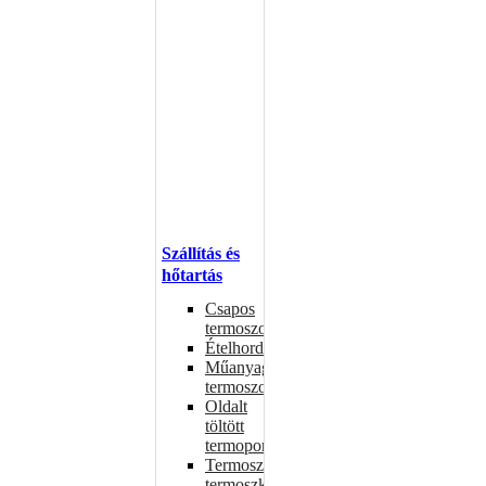
Szállítás és
hőtartás
Csapos
termoszok
Ételhordók
Műanyag
termoszok
Oldalt
töltött
termoportok
Termoszok,
termoszkannák