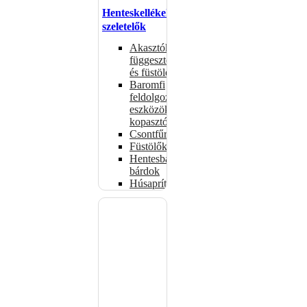
Henteskellékek,
szeletelők
Akasztók
függesztéshez
és füstöléshez
Baromfi
feldolgozó
eszközök,
kopasztók
Csontfűrészek
Füstölők
Hentesbalták,
bárdok
Húsaprítók