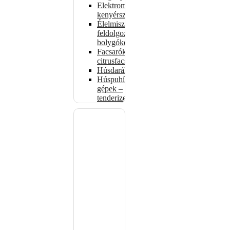
Elektromos
kenyérszeletelők
Élelmiszer-
feldolgozók –
bolygókeverők
Facsarók,
citrusfacsarók
Húsdarálók
Húspuhító
gépek –
tenderizerek