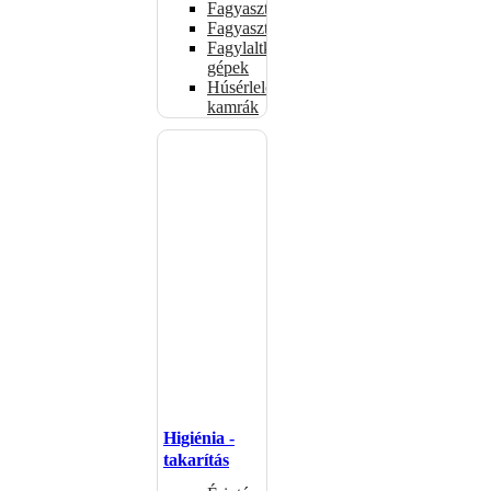
Fagyasztóládák
Fagyasztószekrények
Fagylaltkészítő
gépek
Húsérlelő
kamrák
Higiénia -
takarítás