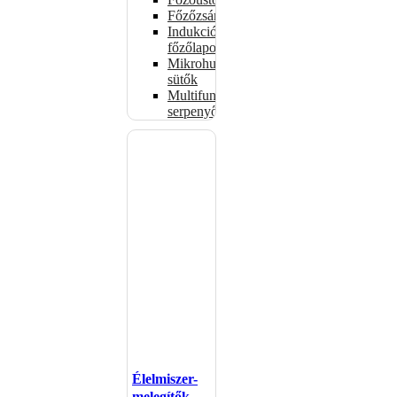
Főzőzsámolyok
Indukciós
főzőlapok
Mikrohullámú
sütők
Multifunkciós
serpenyők
Élelmiszer-
melegítők