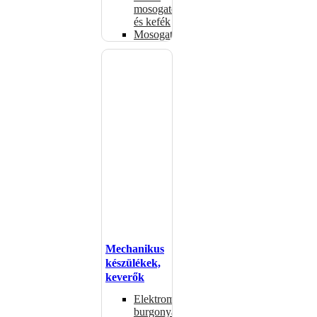
mosogatók
és kefék
Mosogatógépkosarak
Mechanikus
készülékek,
keverők
Elektromos
burgonyahámozók