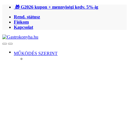
Ugrás
Ugrás
🎁 G2026 kupon + mennyiségi kedv. 5%-ig
a
a
Rend. státusz
navigációhoz
tartalomra
Fiókom
Kapcsolat
Open
Close
MŰKÖDÉS SZERINT