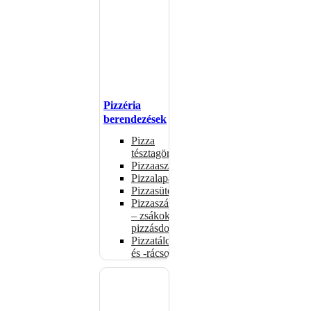
Pizzéria
berendezések
Pizza
tésztagörgők
Pizzaasztalok
Pizzalapátok
Pizzasütők
Pizzaszállítás
– zsákok,
pizzásdobozok
Pizzatálcák
és -rácsok