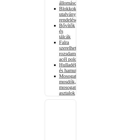
állomások
Blokkok
utalványokhoz,
rendelésekhez
Bővítők
és
tálcák
Falra
szerelhető
rozsdamentes
acél polcok
Hulladékkosarak
és hamutartók
Mosogatók,
mosdók,
mosogató
asztalok