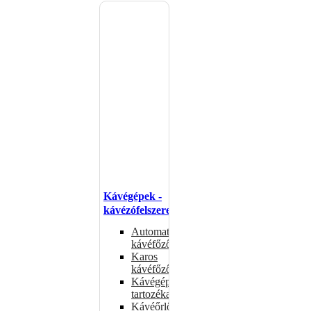
Kávégépek -
kávézófelszerelés
Automata
kávéfőzők
Karos
kávéfőzők
Kávégépek
tartozékai
Kávéőrlők