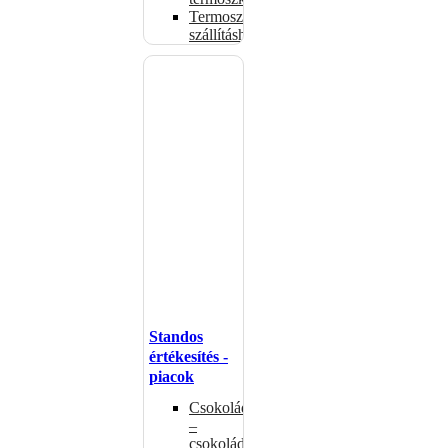
Termoszsákok
szállításhoz
Standos
értékesítés -
piacok
Csokoládémelegítők
–
csokoládéadagolók