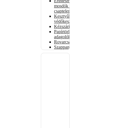
Érintésmentes
mosdók és
csaptelepek
Kesztyűk,
védőkesztyűk
Kézszárítók
Papírtörlő-
adagolók
Rovarcsapdák
Szappanadagolók