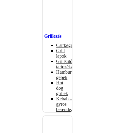
Grillezés
Csirkegrillek
Grill
lapok
Grillsütők
tartozékai
Hamburgerformázó
gépek
Hot
dog
grillek
Kebab –
gyros
berendezés