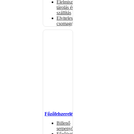
Élelmiszer-
tárolás és
szállítás
Elviteles
csomagolóanyagok
Főzőfelszerelések
Billenő
serpenyők
Főzőüstök