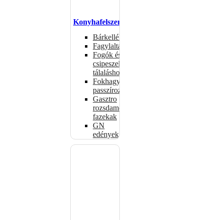
Konyhafelszerelés
Bárkellékek
Fagylaltadagolók
Fogók és
csipeszek
tálaláshoz
Fokhagymaprések,
passzírozók
Gasztro
rozsdamentes
fazekak
GN
edények