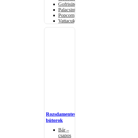
Gofrisütők
Palacsintasütők
Popcorngépek
Vattacukorgép
Rozsdamentes
bútorok
Bár –
csapos