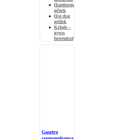
Hamburgerformázó
gépek
Hot dog
grillek
Kebab –
gyros
berendezés
Gasztro
csomagolóanyagok