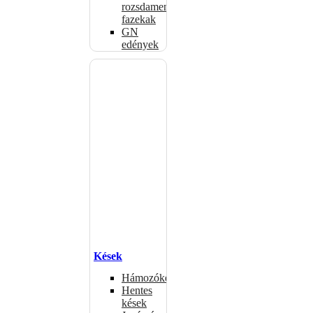
rozsdamentes
fazekak
GN
edények
Kések
Hámozókések
Hentes
kések