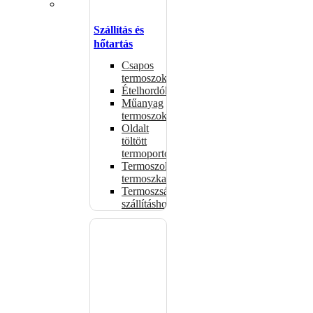
Szállítás és
hőtartás
Csapos
termoszok
Ételhordók
Műanyag
termoszok
Oldalt
töltött
termoportok
Termoszok,
termoszkannák
Termoszsákok
szállításhoz