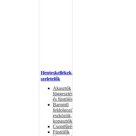
Henteskellékek,
szeletelők
Akasztók
függesztéshez
és füstöléshez
Baromfi
feldolgozó
eszközök,
kopasztók
Csontfűrészek
Füstölők