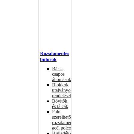
Rozsdamentes
bútorok
Bár –
csapos
állomások
Blokkok
utalványokhoz,
rendelésekhez
Bővítők
és tálcák
Falra
szerelhető
rozsdamentes
acél polcok
Hulladékkosarak