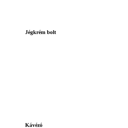
Jégkrém bolt
Kávézó