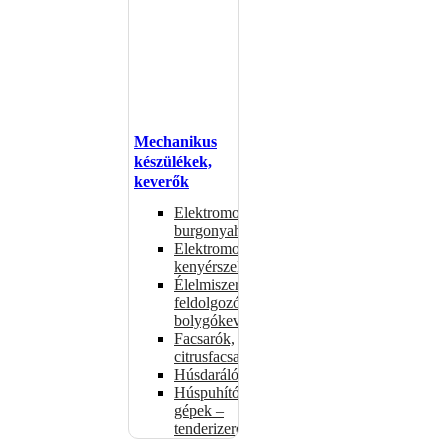
Mechanikus
készülékek,
keverők
Elektromos
burgonyahámozók
Elektromos
kenyérszeletelők
Élelmiszer-
feldolgozók –
bolygókeverők
Facsarók,
citrusfacsarók
Húsdarálók
Húspuhító
gépek –
tenderizerek