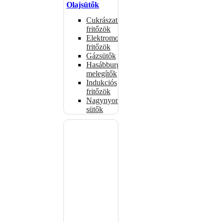
Olajsütők
Cukrászati
fritőzök
Elektromos
fritőzök
Gázsütők
Hasábburgonya
melegítők
Indukciós
fritőzök
Nagynyomású
sütők