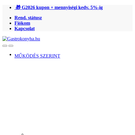
Ugrás
Ugrás
🎁 G2026 kupon + mennyiségi kedv. 5%-ig
a
a
Rend. státusz
navigációhoz
tartalomra
Fiókom
Kapcsolat
Open
Close
MŰKÖDÉS SZERINT