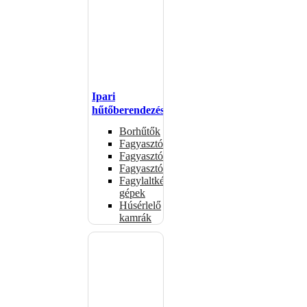
Ipari
hűtőberendezések
Borhűtők
Fagyasztóasztalok
Fagyasztóládák
Fagyasztószekrények
Fagylaltkészítő
gépek
Húsérlelő
kamrák