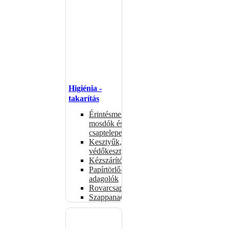
Higiénia -
takarítás
Érintésmentes
mosdók és
csaptelepek
Kesztyűk,
védőkesztyűk
Kézszárítók
Papírtörlő-
adagolók
Rovarcsapdák
Szappanadagolók