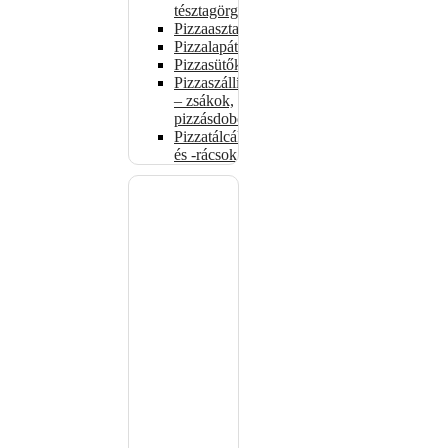
tésztagörgők
Pizzaasztalok
Pizzalapátok
Pizzasütők
Pizzaszállítás
– zsákok,
pizzásdobozok
Pizzatálcák
és -rácsok