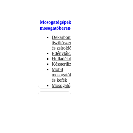
Mosogatógépek,
mosogatóberendezések
Dekarbonizáló
tisztítószerek
és zsíroldók
Edénytálcák
Hulladékdarálók
Késsterilizátorok
Mobil
mosogatók
és kefék
Mosogatógépkosarak