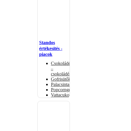
Standos
értékesítés -
piacok
Csokoládémelegítők
–
csokoládéadagolók
Gofrisütők
Palacsintasütők
Popcorngépek
Vattacukorgép