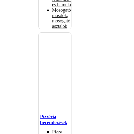
és hamutartók
Mosogatók,
mosdók,
mosogató
asztalok
Pizzéria
berendezések
Pizza