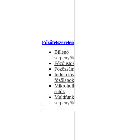
Főzőfelszerelések
Billenő
serpenyők
Főzőüstök
Főzőzsámolyok
Indukciós
főzőlapok
Mikrohullámú
sütők
Multifunkciós
serpenyők