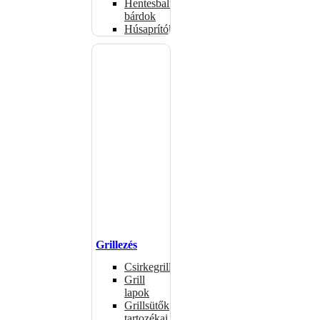
Hentesbalták,
bárdok
Húsaprítók
Grillezés
Csirkegrillek
Grill
lapok
Grillsütők
tartozékai