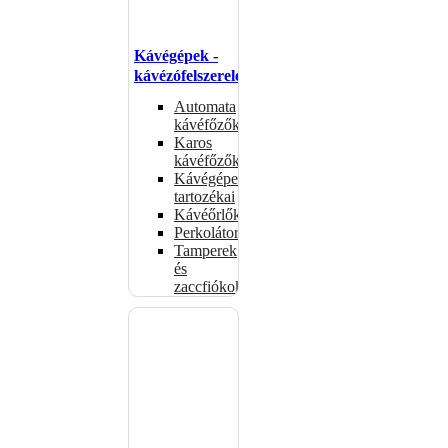
Kávégépek -
kávézófelszerelés
Automata
kávéfőzők
Karos
kávéfőzők
Kávégépek
tartozékai
Kávéőrlők
Perkolátorok
Tamperek
és
zaccfiókok