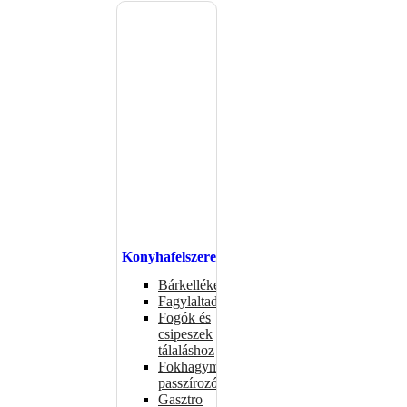
Konyhafelszerelés
Bárkellékek
Fagylaltadagolók
Fogók és
csipeszek
tálaláshoz
Fokhagymaprések,
passzírozók
Gasztro