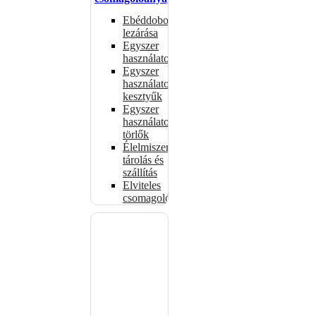
Ebéddobozok
lezárása
Egyszer
használatos
Egyszer
használatos
kesztyűk
Egyszer
használatos
törlők
Élelmiszer-
tárolás és
szállítás
Elviteles
csomagolóanyagok