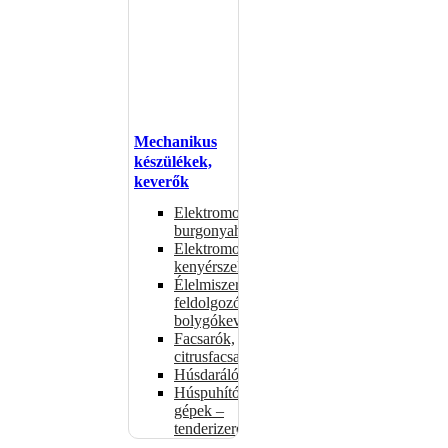
Mechanikus
készülékek,
keverők
Elektromos
burgonyahámozók
Elektromos
kenyérszeletelők
Élelmiszer-
feldolgozók –
bolygókeverők
Facsarók,
citrusfacsarók
Húsdarálók
Húspuhító
gépek –
tenderizerek