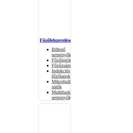
Főzőfelszerelések
Billenő
serpenyők
Főzőüstök
Főzőzsámolyok
Indukciós
főzőlapok
Mikrohullámú
sütők
Multifunkciós
serpenyők