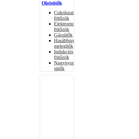
Olajsütők
Cukrászati
fritőzök
Elektromos
fritőzök
Gázsütők
Hasábburgonya
melegítők
Indukciós
fritőzök
Nagynyomású
sütők