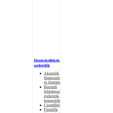
Henteskellékek,
szeletelők
Akasztók
függesztéshez
és füstöléshez
Baromfi
feldolgozó
eszközök,
kopasztók
Csontfűrészek
Füstölők