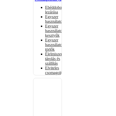
Ebéddobozok
lezárása
Egyszer
használatos
Egyszer
használatos
kesztyűk
Egyszer
használatos
törlők
Élelmiszer-
tárolás és
szállítás
Elviteles
csomagolóanyagok