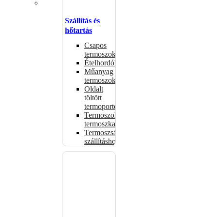
Szállítás és
hőtartás
Csapos
termoszok
Ételhordók
Műanyag
termoszok
Oldalt
töltött
termoportok
Termoszok,
termoszkannák
Termoszsákok
szállításhoz