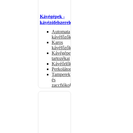
Kávégépek -
kávézófelszerelés
Automata
kávéfőzők
Karos
kávéfőzők
Kávégépek
tartozékai
Kávéőrlők
Perkolátorok
Tamperek
és
zaccfiókok