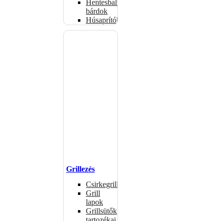
Hentesbalták,
bárdok
Húsaprítók
Grillezés
Csirkegrillek
Grill
lapok
Grillsütők
tartozékai