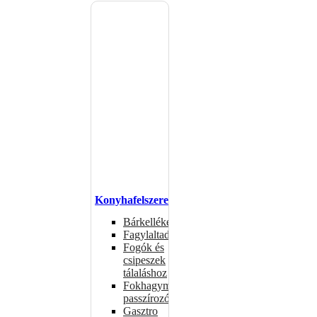
Konyhafelszerelés
Bárkellékek
Fagylaltadagolók
Fogók és
csipeszek
tálaláshoz
Fokhagymaprések,
passzírozók
Gasztro