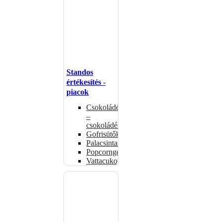
Standos
értékesítés -
piacok
Csokoládémelegítők
–
csokoládéadagolók
Gofrisütők
Palacsintasütők
Popcorngépek
Vattacukorgép