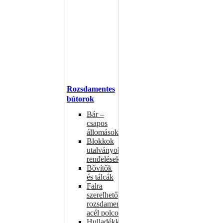
Rozsdamentes
bútorok
Bár –
csapos
állomások
Blokkok
utalványokhoz,
rendelésekhez
Bővítők
és tálcák
Falra
szerelhető
rozsdamentes
acél polcok
Hulladékkosarak