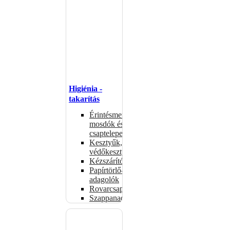
Higiénia -
takarítás
Érintésmentes
mosdók és
csaptelepek
Kesztyűk,
védőkesztyűk
Kézszárítók
Papírtörlő-
adagolók
Rovarcsapdák
Szappanadagolók