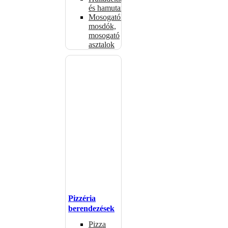
és hamutartók
Mosogatók,
mosdók,
mosogató
asztalok
Pizzéria
berendezések
Pizza