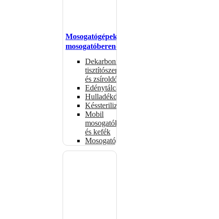
Mosogatógépek,
mosogatóberendezések
Dekarbonizáló
tisztítószerek
és zsíroldók
Edénytálcák
Hulladékdarálók
Késsterilizátorok
Mobil
mosogatók
és kefék
Mosogatógépkosarak