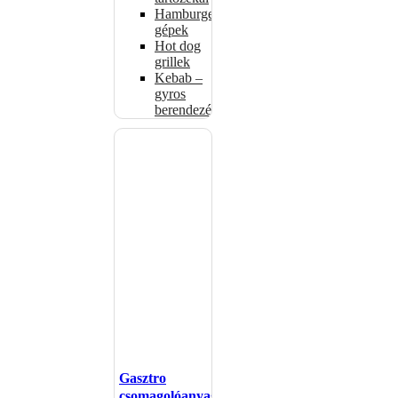
Hamburgerformázó
gépek
Hot dog
grillek
Kebab –
gyros
berendezés
Gasztro
csomagolóanyagok