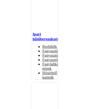
Ipari
hűtőberendezések
Borhűtők
Fagyasztóasztalok
Fagyasztóládák
Fagyasztószekrények
Fagylaltkészítő
gépek
Húsérlelő
kamrák