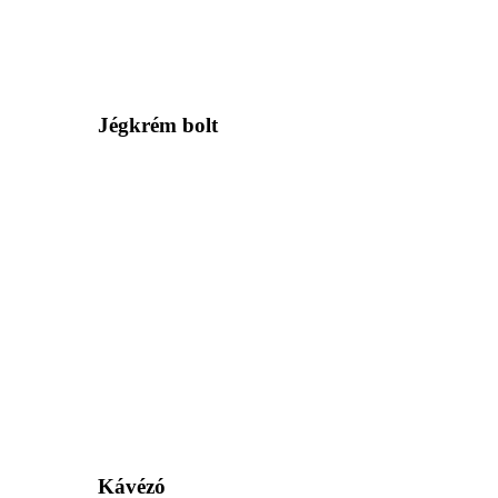
Jégkrém bolt
Kávézó