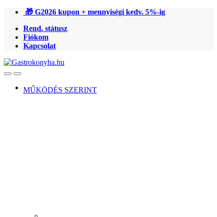
Ugrás
Ugrás
🎁 G2026 kupon + mennyiségi kedv. 5%-ig
a
a
Rend. státusz
navigációhoz
tartalomra
Fiókom
Kapcsolat
Open
Close
MŰKÖDÉS SZERINT