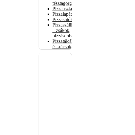
tésztagörgők
Pizzaasztalok
Pizzalapátok
Pizzasütők
Pizzaszállítás
– zsákok,
pizzásdobozok
Pizzatálcák
és -rácsok