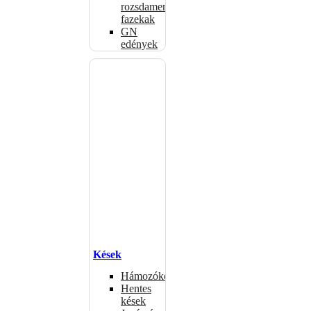
rozsdamentes
fazekak
GN
edények
Kések
Hámozókések
Hentes
kések