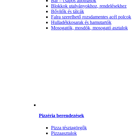
Bár – csapos állomások
Blokkok utalványokhoz, rendelésekhez
Bővítők és tálcák
Falra szerelhető rozsdamentes acél polcok
Hulladékkosarak és hamutartók
Mosogatók, mosdók, mosogató asztalok
Pizzéria berendezések
Pizza tésztagörgők
Pizzaasztalok