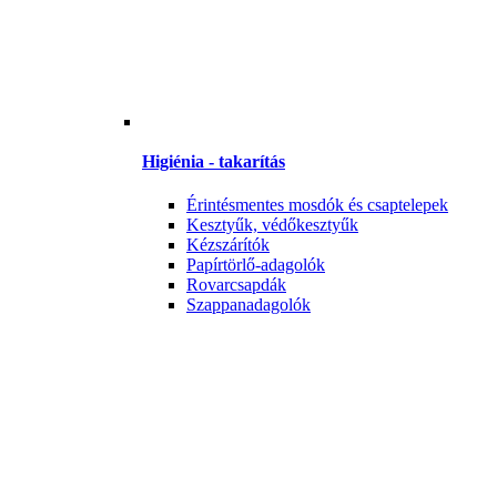
Higiénia - takarítás
Érintésmentes mosdók és csaptelepek
Kesztyűk, védőkesztyűk
Kézszárítók
Papírtörlő-adagolók
Rovarcsapdák
Szappanadagolók