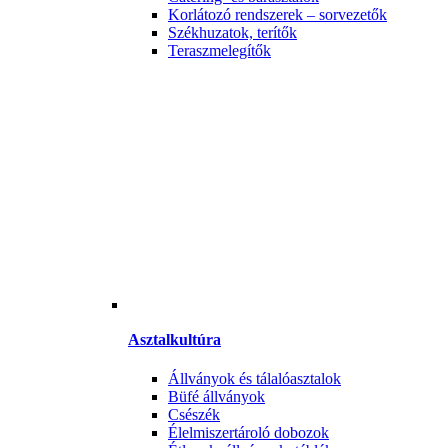
Korlátozó rendszerek – sorvezetők
Székhuzatok, terítők
Teraszmelegítők
Asztalkultúra
Állványok és tálalóasztalok
Büfé állványok
Csészék
Élelmiszertároló dobozok