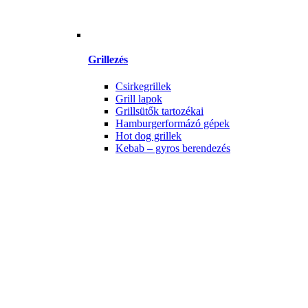
Grillezés
Csirkegrillek
Grill lapok
Grillsütők tartozékai
Hamburgerformázó gépek
Hot dog grillek
Kebab – gyros berendezés