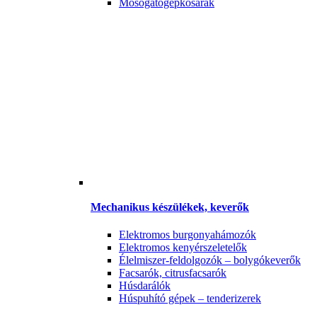
Mosogatógépkosarak
Mechanikus készülékek, keverők
Elektromos burgonyahámozók
Elektromos kenyérszeletelők
Élelmiszer-feldolgozók – bolygókeverők
Facsarók, citrusfacsarók
Húsdarálók
Húspuhító gépek – tenderizerek