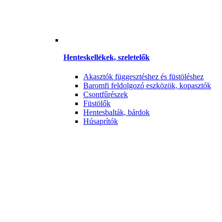
Henteskellékek, szeletelők
Akasztók függesztéshez és füstöléshez
Baromfi feldolgozó eszközök, kopasztók
Csontfűrészek
Füstölők
Hentesbalták, bárdok
Húsaprítók