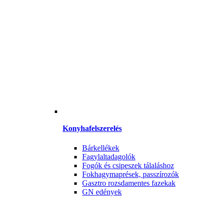
Konyhafelszerelés
Bárkellékek
Fagylaltadagolók
Fogók és csipeszek tálaláshoz
Fokhagymaprések, passzírozók
Gasztro rozsdamentes fazekak
GN edények