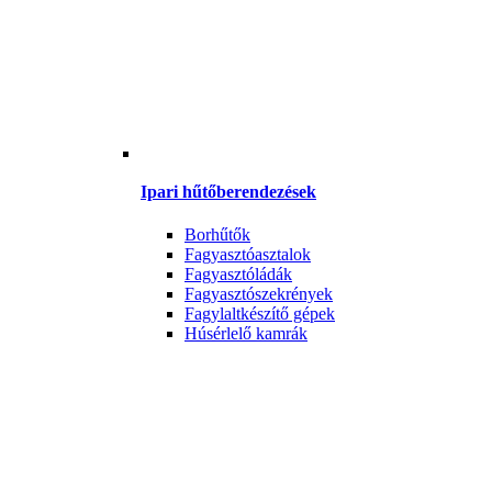
Ipari hűtőberendezések
Borhűtők
Fagyasztóasztalok
Fagyasztóládák
Fagyasztószekrények
Fagylaltkészítő gépek
Húsérlelő kamrák