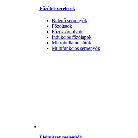
Főzőfelszerelések
Billenő serpenyők
Főzőüstök
Főzőzsámolyok
Indukciós főzőlapok
Mikrohullámú sütők
Multifunkciós serpenyők
Élelmiszer-melegítők