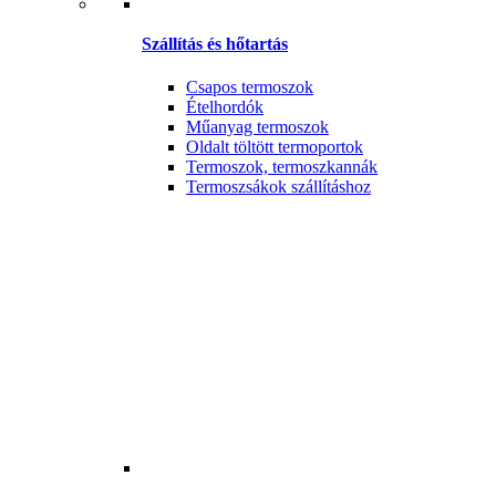
Szállítás és hőtartás
Csapos termoszok
Ételhordók
Műanyag termoszok
Oldalt töltött termoportok
Termoszok, termoszkannák
Termoszsákok szállításhoz