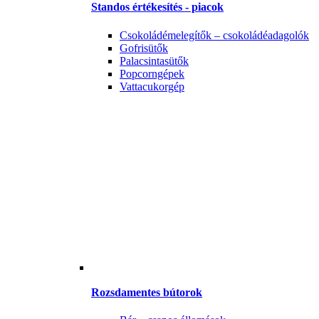
Standos értékesítés - piacok
Csokoládémelegítők – csokoládéadagolók
Gofrisütők
Palacsintasütők
Popcorngépek
Vattacukorgép
Rozsdamentes bútorok