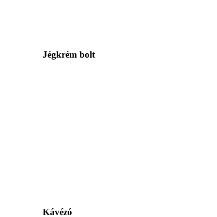
Jégkrém bolt
Kávézó