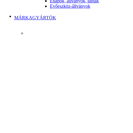
Étlapok, állványok, táblák
Evőeszköz-állványok
MÁRKAGYÁRTÓK