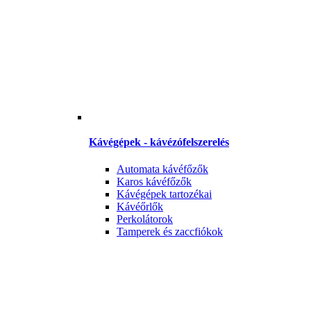
Kávégépek - kávézófelszerelés
Automata kávéfőzők
Karos kávéfőzők
Kávégépek tartozékai
Kávéőrlők
Perkolátorok
Tamperek és zaccfiókok