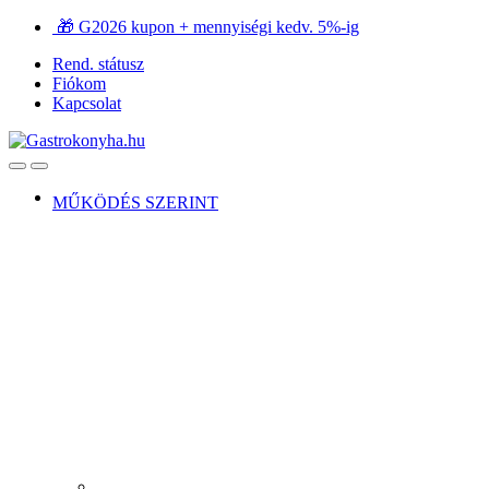
Ugrás
Ugrás
🎁 G2026 kupon + mennyiségi kedv. 5%-ig
a
a
Rend. státusz
navigációhoz
tartalomra
Fiókom
Kapcsolat
Open
Close
MŰKÖDÉS SZERINT