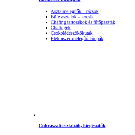
Asztalmelegítők – rácsok
Büfé asztalok – kocsik
Chafing tartozékok és fűtőpaszták
Chafingek
Csokoládészökőkutak
Élelmiszer-melegítő lámpák
Cukrászati eszközök, kiegészítők