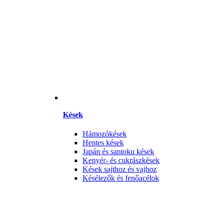
Kések
Hámozókések
Hentes kések
Japán és santoku kések
Kenyér- és cukrászkések
Kések sajthoz és vajhoz
Késélezők és fenőacélok