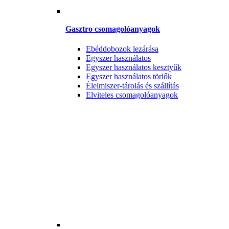
Gasztro csomagolóanyagok
Ebéddobozok lezárása
Egyszer használatos
Egyszer használatos kesztyűk
Egyszer használatos törlők
Élelmiszer-tárolás és szállítás
Elviteles csomagolóanyagok