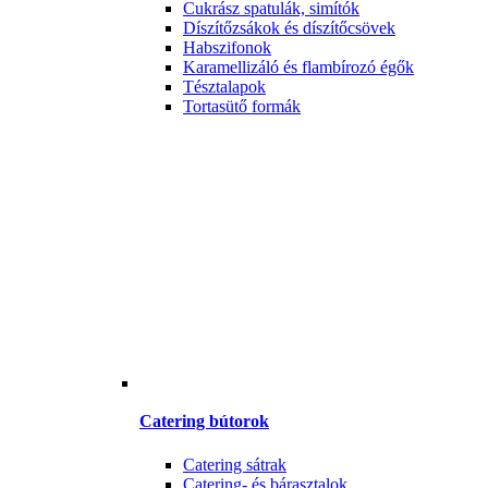
Cukrász spatulák, simítók
Díszítőzsákok és díszítőcsövek
Habszifonok
Karamellizáló és flambírozó égők
Tésztalapok
Tortasütő formák
Catering bútorok
Catering sátrak
Catering- és bárasztalok