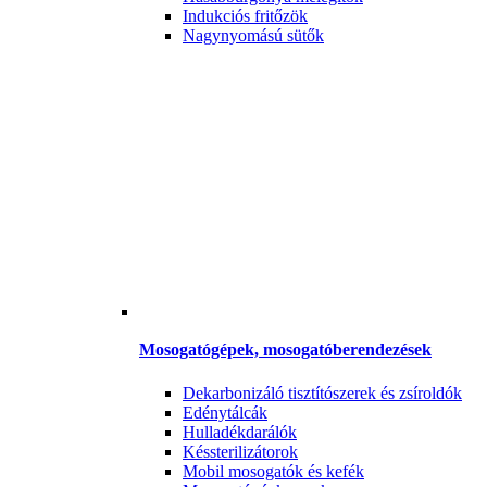
Indukciós fritőzök
Nagynyomású sütők
Mosogatógépek, mosogatóberendezések
Dekarbonizáló tisztítószerek és zsíroldók
Edénytálcák
Hulladékdarálók
Késsterilizátorok
Mobil mosogatók és kefék