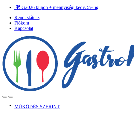
Ugrás
Ugrás
🎁 G2026 kupon + mennyiségi kedv. 5%-ig
a
a
Rend. státusz
navigációhoz
tartalomra
Fiókom
Kapcsolat
Open
Close
MŰKÖDÉS SZERINT