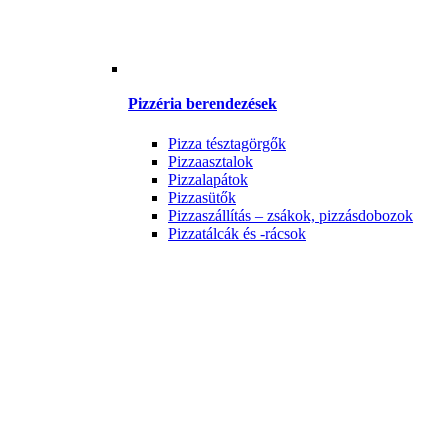
Pizzéria berendezések
Pizza tésztagörgők
Pizzaasztalok
Pizzalapátok
Pizzasütők
Pizzaszállítás – zsákok, pizzásdobozok
Pizzatálcák és -rácsok