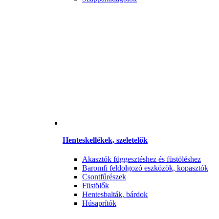
Henteskellékek, szeletelők
Akasztók függesztéshez és füstöléshez
Baromfi feldolgozó eszközök, kopasztók
Csontfűrészek
Füstölők
Hentesbalták, bárdok
Húsaprítók