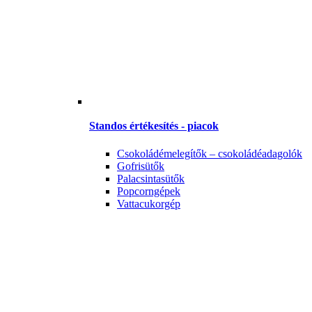
Standos értékesítés - piacok
Csokoládémelegítők – csokoládéadagolók
Gofrisütők
Palacsintasütők
Popcorngépek
Vattacukorgép