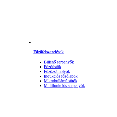
Főzőfelszerelések
Billenő serpenyők
Főzőüstök
Főzőzsámolyok
Indukciós főzőlapok
Mikrohullámú sütők
Multifunkciós serpenyők