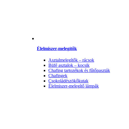
Élelmiszer-melegítők
Asztalmelegítők – rácsok
Büfé asztalok – kocsik
Chafing tartozékok és fűtőpaszták
Chafingek
Csokoládészökőkutak
Élelmiszer-melegítő lámpák