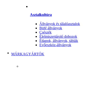
Asztalkultúra
Állványok és tálalóasztalok
Büfé állványok
Csészék
Élelmiszertároló dobozok
Étlapok, állványok, táblák
Evőeszköz-állványok
MÁRKAGYÁRTÓK