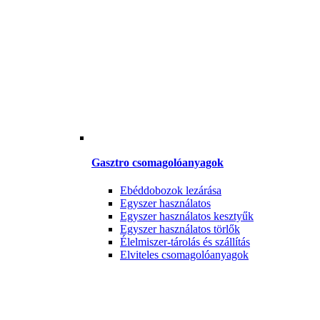
Gasztro csomagolóanyagok
Ebéddobozok lezárása
Egyszer használatos
Egyszer használatos kesztyűk
Egyszer használatos törlők
Élelmiszer-tárolás és szállítás
Elviteles csomagolóanyagok