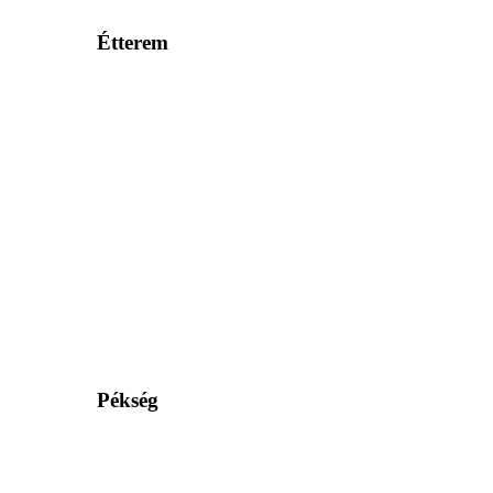
Étterem
Pékség