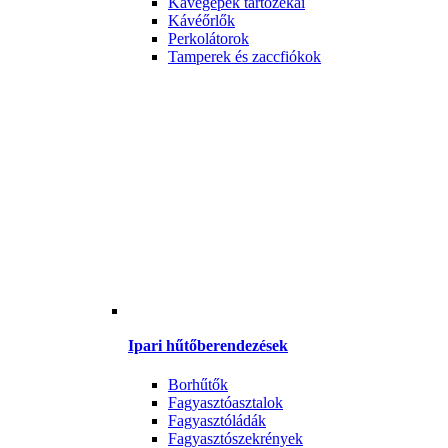
Kávégépek tartozékai
Kávéőrlők
Perkolátorok
Tamperek és zaccfiókok
Ipari hűtőberendezések
Borhűtők
Fagyasztóasztalok
Fagyasztóládák
Fagyasztószekrények