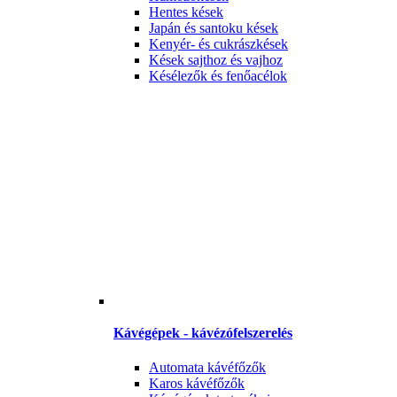
Hentes kések
Japán és santoku kések
Kenyér- és cukrászkések
Kések sajthoz és vajhoz
Késélezők és fenőacélok
Kávégépek - kávézófelszerelés
Automata kávéfőzők
Karos kávéfőzők