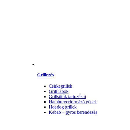
Grillezés
Csirkegrillek
Grill lapok
Grillsütők tartozékai
Hamburgerformázó gépek
Hot dog grillek
Kebab – gyros berendezés