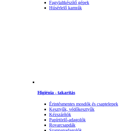
Fagylaltkészítő gépek
Húsérlelő kamrák
Higiénia - takarítás
Érintésmentes mosdók és csaptelepek
Kesztyűk, védőkesztyűk
Kézszárítók
Papírtörlő-adagolók
Rovarcsapdák
Szappanadagolók