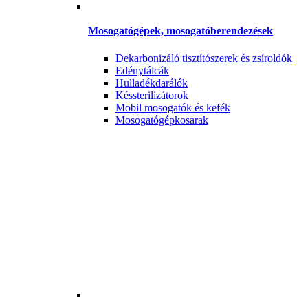
Mosogatógépek, mosogatóberendezések
Dekarbonizáló tisztítószerek és zsíroldók
Edénytálcák
Hulladékdarálók
Késsterilizátorok
Mobil mosogatók és kefék
Mosogatógépkosarak