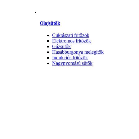
Olajsütők
Cukrászati fritőzök
Elektromos fritőzök
Gázsütők
Hasábburgonya melegítők
Indukciós fritőzök
Nagynyomású sütők