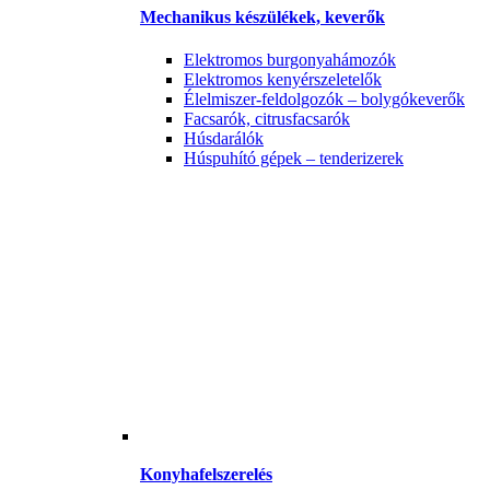
Mechanikus készülékek, keverők
Elektromos burgonyahámozók
Elektromos kenyérszeletelők
Élelmiszer-feldolgozók – bolygókeverők
Facsarók, citrusfacsarók
Húsdarálók
Húspuhító gépek – tenderizerek
Konyhafelszerelés