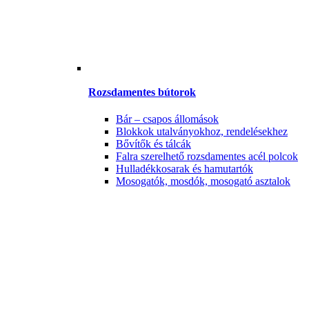
Rozsdamentes bútorok
Bár – csapos állomások
Blokkok utalványokhoz, rendelésekhez
Bővítők és tálcák
Falra szerelhető rozsdamentes acél polcok
Hulladékkosarak és hamutartók
Mosogatók, mosdók, mosogató asztalok