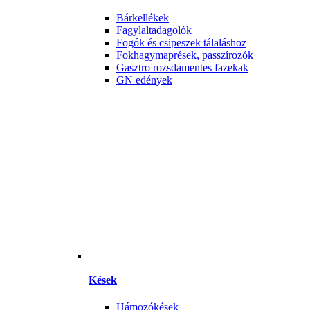
Bárkellékek
Fagylaltadagolók
Fogók és csipeszek tálaláshoz
Fokhagymaprések, passzírozók
Gasztro rozsdamentes fazekak
GN edények
Kések
Hámozókések