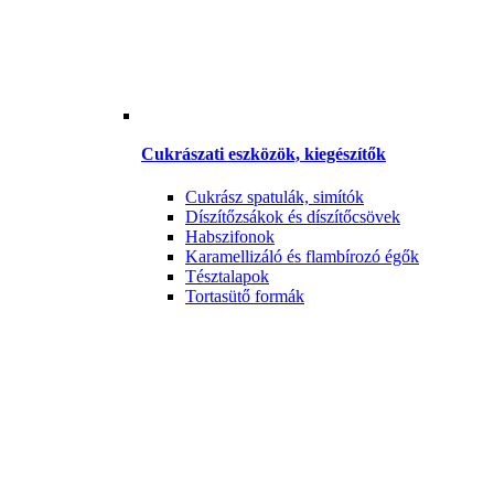
Cukrászati eszközök, kiegészítők
Cukrász spatulák, simítók
Díszítőzsákok és díszítőcsövek
Habszifonok
Karamellizáló és flambírozó égők
Tésztalapok
Tortasütő formák